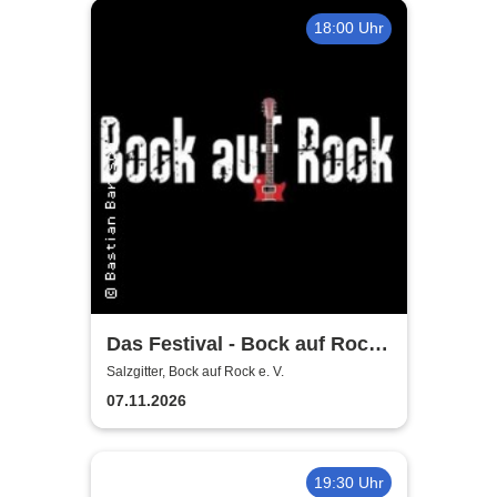
18:00 Uhr
Das Festival - Bock auf Rock
gemeinnütziger e. V.
Salzgitter, Bock auf Rock e. V.
07.11.2026
19:30 Uhr