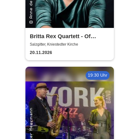
Britta Rex Quartett - Of
Witches, Queens & Heroines
Salzgitter, Kniestedter Kirche
20.11.2026
19:30 Uhr