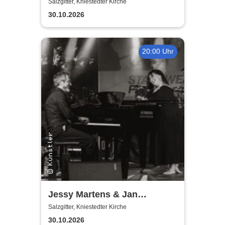
Salzgitter, Kniestedter Kirche
30.10.2026
20:00 Uhr
Jessy Martens & Jan
Fischer's Blues Support
Salzgitter, Kniestedter Kirche
30.10.2026