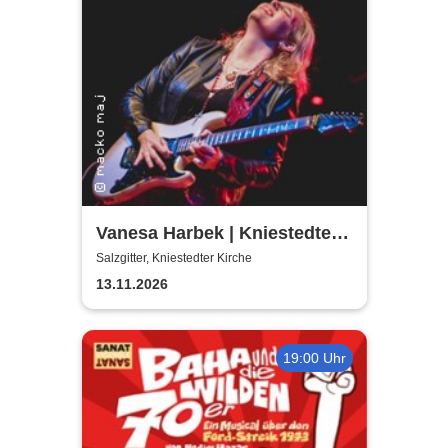
Vanesa Harbek | Kniestedter
Kirche
Salzgitter, Kniestedter Kirche
13.11.2026
19:00 Uhr