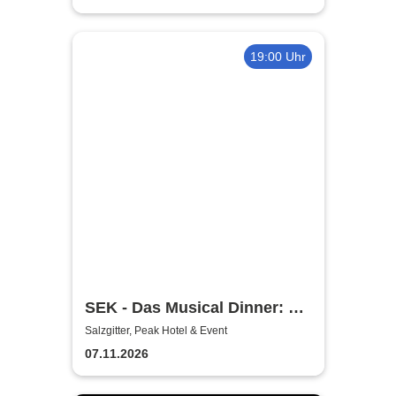
19:00 Uhr
SEK - Das Musical Dinner: A
Broadway Night
Salzgitter, Peak Hotel & Event
07.11.2026