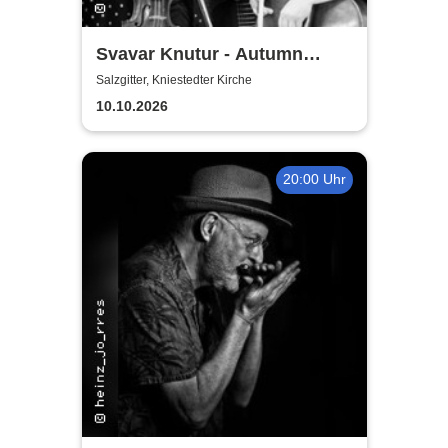
Svavar Knutur - Autumn
String Trio Tour
Salzgitter, Kniestedter Kirche
10.10.2026
20:00 Uhr