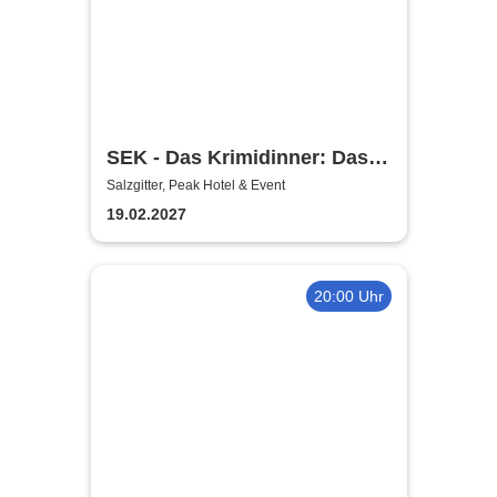
SEK - Das Krimidinner: Das
Vermächtnis
Salzgitter, Peak Hotel & Event
19.02.2027
20:00 Uhr