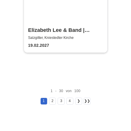
Elizabeth Lee & Band |
Kniestedter Kirche
Salzgitter, Kniestedter Kirche
19.02.2027
1 - 30 von 100
1
2
3
4
❯
❯❯