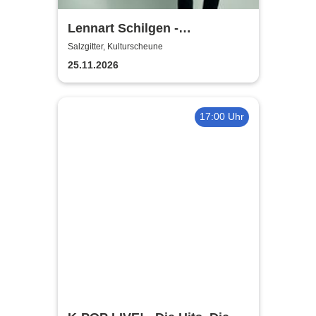
Lennart Schilgen -
Abwesenheitsnotizen
Salzgitter, Kulturscheune
25.11.2026
17:00 Uhr