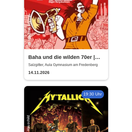
Baha und die wilden 70er |
Aula Gymnasium am
Salzgitter, Aula Gymnasium am Fredenberg
Fredenberg
14.11.2026
19:30 Uhr