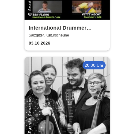
International Drummer
Meeting Konzert |
Salzgitter, Kulturscheune
Kulturscheune
03.10.2026
20:00 Uhr