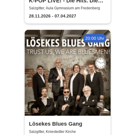
K-POP LIVE! - Die Hits. Die
Moves. Die Show.
Salzgitter, Aula Gymnasium am Fredenberg
28.11.2026 - 07.04.2027
20:00 Uhr
Lösekes Blues Gang
Salzgitter, Kniestedter Kirche