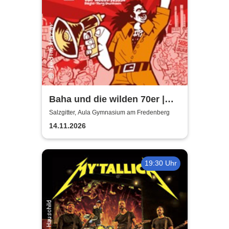
Baha und die wilden 70er |
Aula Gymnasium am
Salzgitter, Aula Gymnasium am Fredenberg
Fredenberg
14.11.2026
19:30 Uhr