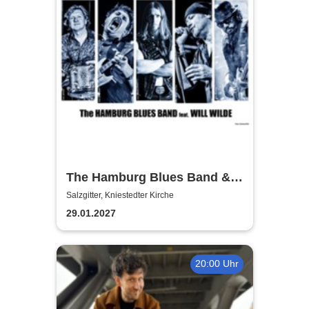
The Hamburg Blues Band &
Friends
Salzgitter, Kniestedter Kirche
29.01.2027
20:00 Uhr