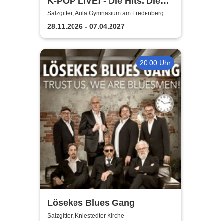
K-POP LIVE! - Die Hits. Die
Moves. Die Show.
Salzgitter, Aula Gymnasium am Fredenberg
28.11.2026 - 07.04.2027
20:00 Uhr
Lösekes Blues Gang
Salzgitter, Kniestedter Kirche