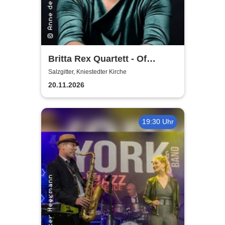
Britta Rex Quartett - Of
Witches, Queens & Heroines
Salzgitter, Kniestedter Kirche
20.11.2026
19:30 Uhr