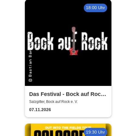
18:00 Uhr
Das Festival - Bock auf Rock
gemeinnütziger e. V.
Salzgitter, Bock auf Rock e. V.
07.11.2026
19:30 Uhr