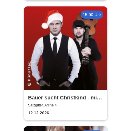
15:00 Uhr
Bauer sucht Christkind - mit
Ralf Bauer & Pat Fritz
Salzgitter, Arche 4
12.12.2026