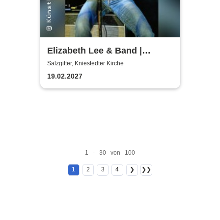
Elizabeth Lee & Band |
Kniestedter Kirche
Salzgitter, Kniestedter Kirche
19.02.2027
1 - 30 von 100
1
2
3
4
❯
❯❯