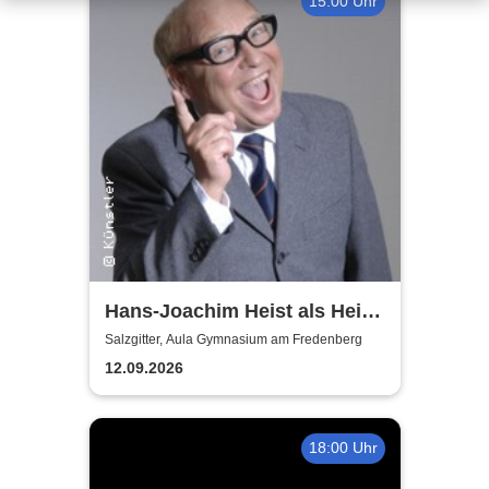
15:00 Uhr
Hans-Joachim Heist als Heinz
Erhard - Noch'n Gedicht
Salzgitter, Aula Gymnasium am Fredenberg
12.09.2026
18:00 Uhr