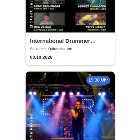
International Drummer
Meeting Konzert |
Salzgitter, Kulturscheune
Kulturscheune
03.10.2026
19:30 Uhr