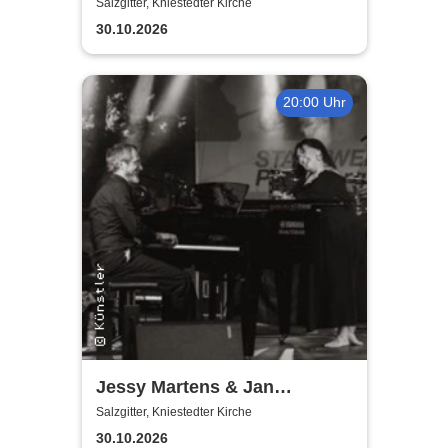
Salzgitter, Kniestedter Kirche
30.10.2026
20:00 Uhr
Jessy Martens & Jan
Fischer's Blues Support
Salzgitter, Kniestedter Kirche
30.10.2026