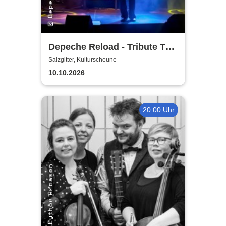
Depeche Reload - Tribute To
Depeche Mode
Salzgitter, Kulturscheune
10.10.2026
20:00 Uhr