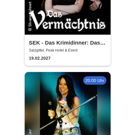
SEK - Das Krimidinner: Das
Vermächtnis
Salzgitter, Peak Hotel & Event
19.02.2027
20:00 Uhr