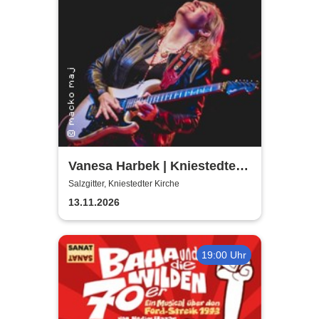
Vanesa Harbek | Kniestedter
Kirche
Salzgitter, Kniestedter Kirche
13.11.2026
19:00 Uhr