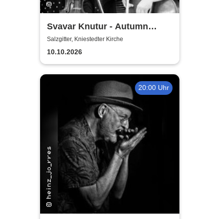
Svavar Knutur - Autumn
String Trio Tour
Salzgitter, Kniestedter Kirche
10.10.2026
20:00 Uhr