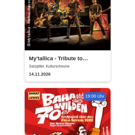
My'tallica - Tribute to
Metallica
Salzgitter, Kulturscheune
14.11.2026
19:00 Uhr