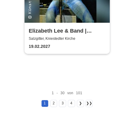
Elizabeth Lee & Band |
Kniestedter Kirche
Salzgitter, Kniestedter Kirche
19.02.2027
1 - 30 von 101
1
2
3
4
❯
❯❯