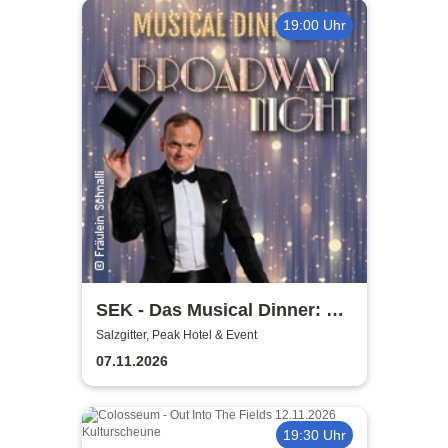
19:00 Uhr
SEK - Das Musical Dinner: A
Broadway Night
Salzgitter, Peak Hotel & Event
07.11.2026
19:30 Uhr