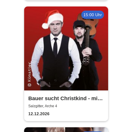
15:00 Uhr
Bauer sucht Christkind - mit
Ralf Bauer & Pat Fritz
Salzgitter, Arche 4
12.12.2026