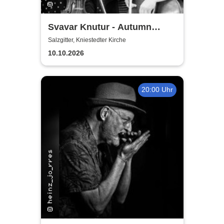
Svavar Knutur - Autumn
String Trio Tour
Salzgitter, Kniestedter Kirche
10.10.2026
20:00 Uhr