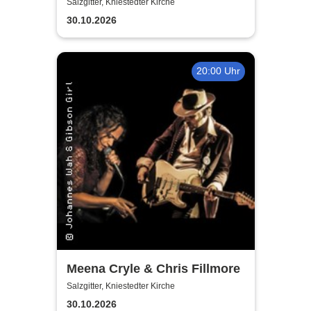
Fischer's Blues Support
Salzgitter, Kniestedter Kirche
30.10.2026
20:00 Uhr
Meena Cryle & Chris Fillmore
Salzgitter, Kniestedter Kirche
30.10.2026