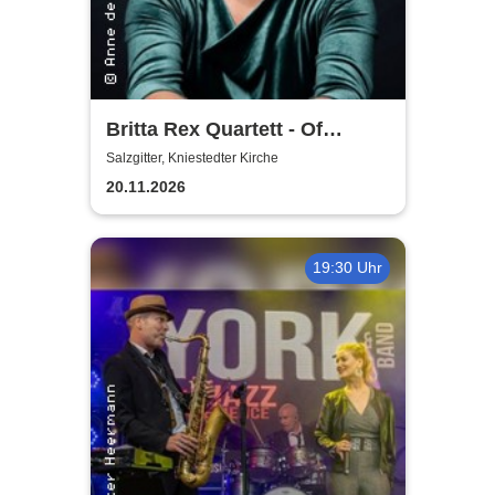
Britta Rex Quartett - Of
Witches, Queens & Heroines
Salzgitter, Kniestedter Kirche
20.11.2026
19:30 Uhr