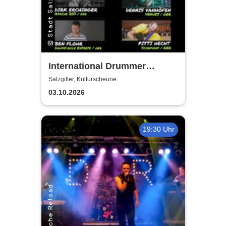
International Drummer
Meeting Konzert |
Salzgitter, Kulturscheune
Kulturscheune
03.10.2026
19:30 Uhr