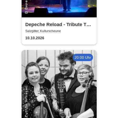
Depeche Reload - Tribute To
Depeche Mode
Salzgitter, Kulturscheune
10.10.2026
20:00 Uhr