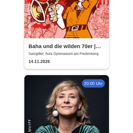
Baha und die wilden 70er |
Aula Gymnasium am
Salzgitter, Aula Gymnasium am Fredenberg
Fredenberg
14.11.2026
20:00 Uhr