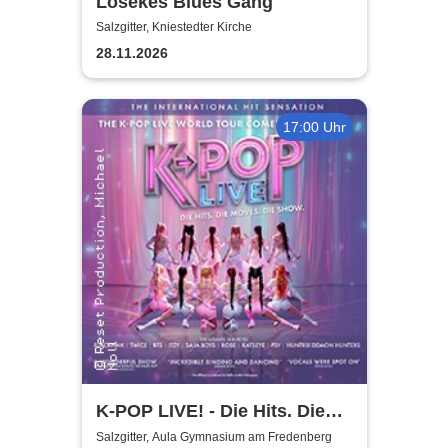
Lösekes Blues Gang
Salzgitter, Kniestedter Kirche
28.11.2026
17:00 Uhr
K-POP LIVE! - Die Hits. Die
Moves. Die Show.
Salzgitter, Aula Gymnasium am Fredenberg