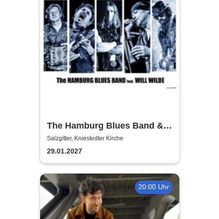
The Hamburg Blues Band &
Friends
Salzgitter, Kniestedter Kirche
29.01.2027
20:00 Uhr