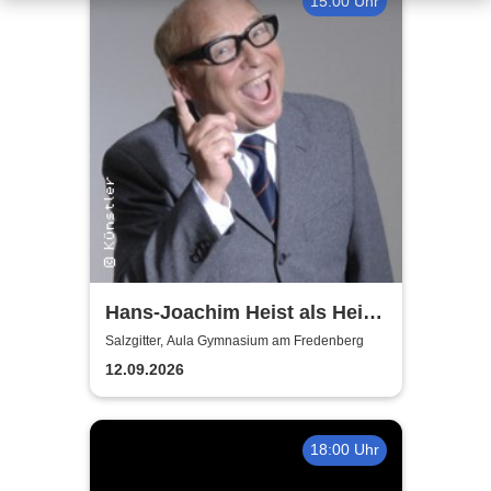
15:00 Uhr
Hans-Joachim Heist als Heinz
Erhard - Noch'n Gedicht
Salzgitter, Aula Gymnasium am Fredenberg
12.09.2026
18:00 Uhr