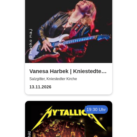
Vanesa Harbek | Kniestedter
Kirche
Salzgitter, Kniestedter Kirche
13.11.2026
19:30 Uhr