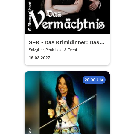
SEK - Das Krimidinner: Das
Vermächtnis
Salzgitter, Peak Hotel & Event
19.02.2027
20:00 Uhr