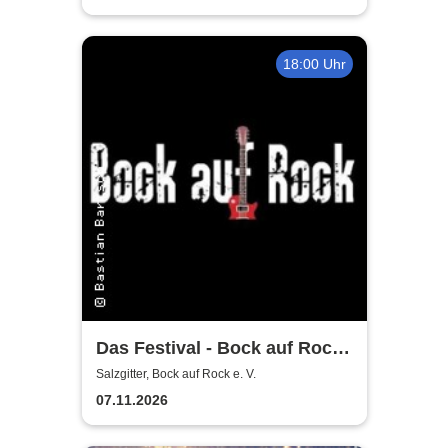
18:00 Uhr
Das Festival - Bock auf Rock
gemeinnütziger e. V.
Salzgitter, Bock auf Rock e. V.
07.11.2026