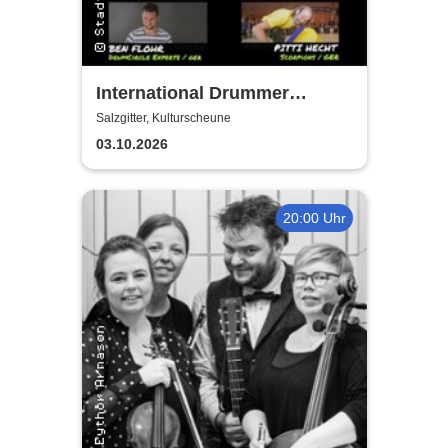
International Drummer
Meeting Konzert |
Salzgitter, Kulturscheune
Kulturscheune
03.10.2026
20:00 Uhr