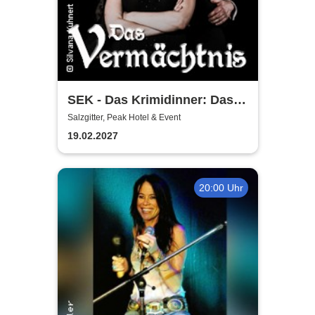
SEK - Das Krimidinner: Das
Vermächtnis
Salzgitter, Peak Hotel & Event
19.02.2027
20:00 Uhr