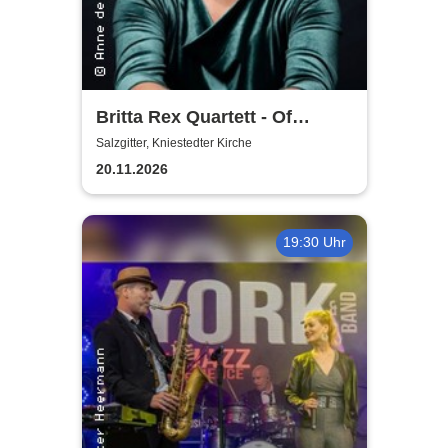
Britta Rex Quartett - Of
Witches, Queens & Heroines
Salzgitter, Kniestedter Kirche
20.11.2026
19:30 Uhr