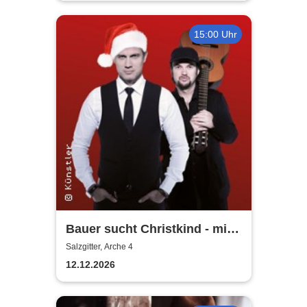
15:00 Uhr
Bauer sucht Christkind - mit
Ralf Bauer & Pat Fritz
Salzgitter, Arche 4
12.12.2026