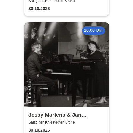
Salzgitter, Kniestedter Kirche
30.10.2026
20:00 Uhr
Jessy Martens & Jan
Fischer's Blues Support
Salzgitter, Kniestedter Kirche
30.10.2026