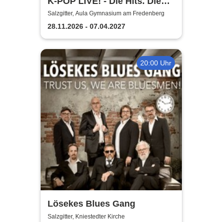
K-POP LIVE! - Die Hits. Die
Moves. Die Show.
Salzgitter, Aula Gymnasium am Fredenberg
28.11.2026 - 07.04.2027
20:00 Uhr
Lösekes Blues Gang
Salzgitter, Kniestedter Kirche