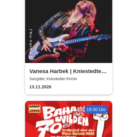
Vanesa Harbek | Kniestedter
Kirche
Salzgitter, Kniestedter Kirche
13.11.2026
19:00 Uhr