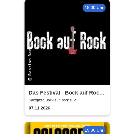
18:00 Uhr
Das Festival - Bock auf Rock
gemeinnütziger e. V.
Salzgitter, Bock auf Rock e. V.
07.11.2026
19:30 Uhr