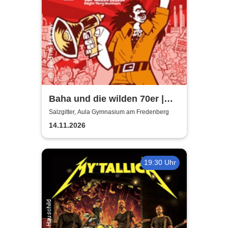
Baha und die wilden 70er |
Aula Gymnasium am
Salzgitter, Aula Gymnasium am Fredenberg
Fredenberg
14.11.2026
19:30 Uhr