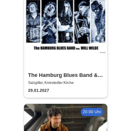
The Hamburg Blues Band &
Friends
Salzgitter, Kniestedter Kirche
29.01.2027
20:00 Uhr