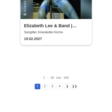
Elizabeth Lee & Band |
Kniestedter Kirche
Salzgitter, Kniestedter Kirche
19.02.2027
1 - 30 von 100
1
2
3
4
❯
❯❯