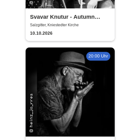
Svavar Knutur - Autumn
String Trio Tour
Salzgitter, Kniestedter Kirche
10.10.2026
20:00 Uhr