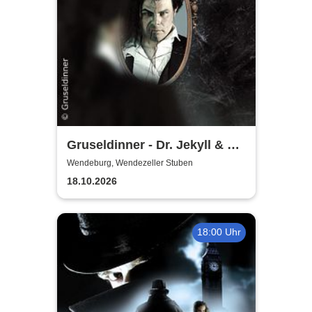
Gruseldinner - Dr. Jekyll & Mr.
Hyde
Wendeburg, Wendezeller Stuben
18.10.2026
18:00 Uhr