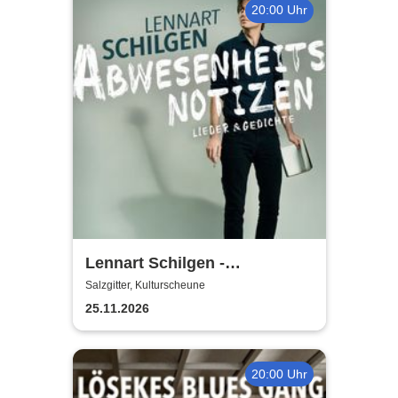
20:00 Uhr
Lennart Schilgen -
Abwesenheitsnotizen
Salzgitter, Kulturscheune
25.11.2026
20:00 Uhr