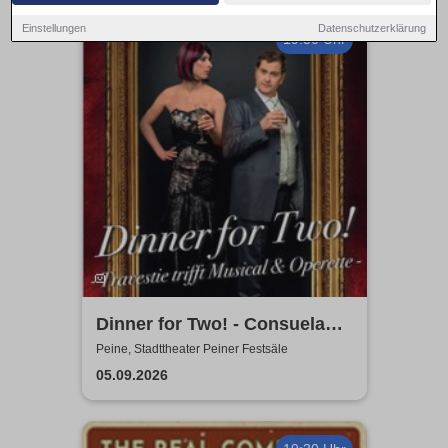
Einstellungen
Datenschutzerklärung
19:30 Uhr
Dinner for Two! - Consuela
Grand & Helge Thomas
Peine, Stadttheater Peiner Festsäle
05.09.2026