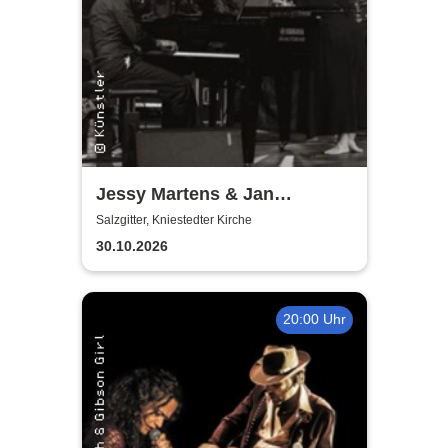
Jessy Martens & Jan
Fischer's Blues Support
Salzgitter, Kniestedter Kirche
30.10.2026
20:00 Uhr