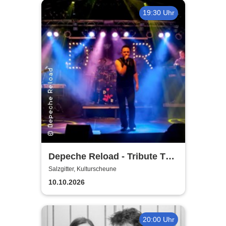
19:30 Uhr
Depeche Reload - Tribute To
Depeche Mode
Salzgitter, Kulturscheune
10.10.2026
20:00 Uhr