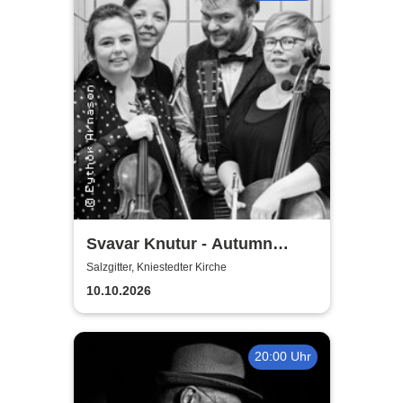
Svavar Knutur - Autumn
String Trio Tour
Salzgitter, Kniestedter Kirche
10.10.2026
20:00 Uhr