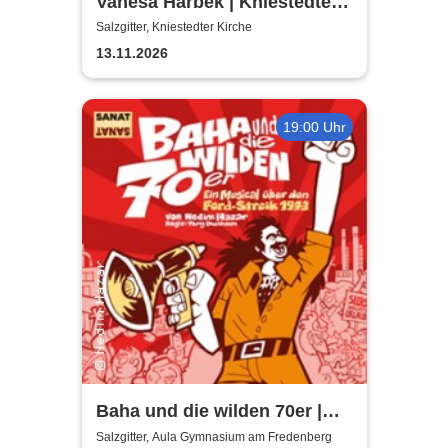
Vanesa Harbek | Kniestedter
Kirche
Salzgitter, Kniestedter Kirche
13.11.2026
19:00 Uhr
Baha und die wilden 70er |
Aula Gymnasium am
Salzgitter, Aula Gymnasium am Fredenberg