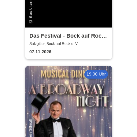
Das Festival - Bock auf Rock
gemeinnütziger e. V.
Salzgitter, Bock auf Rock e. V.
07.11.2026
19:00 Uhr