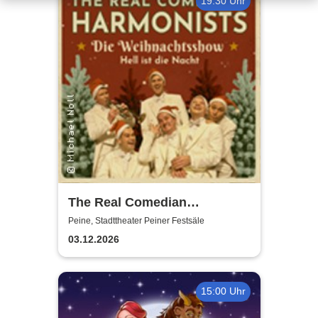
19:30 Uhr
The Real Comedian
Harmonists - Die
Peine, Stadttheater Peiner Festsäle
Weihnachtsshow - Hell ist die
03.12.2026
Nacht
15:00 Uhr