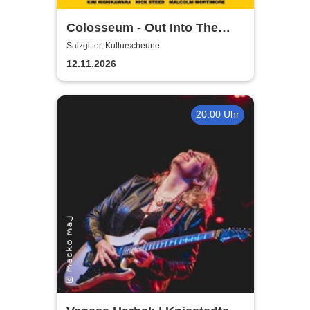
Colosseum - Out Into The
Fields
Salzgitter, Kulturscheune
12.11.2026
20:00 Uhr