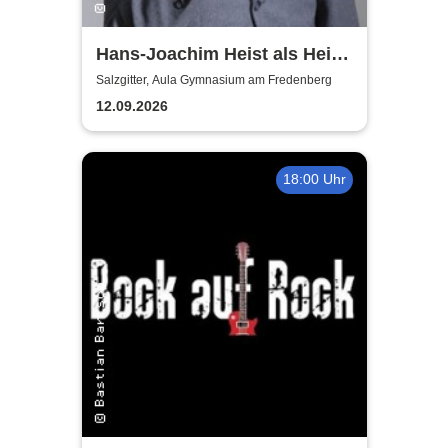
Hans-Joachim Heist als Heinz
Erhard - Noch'n Gedicht
Salzgitter, Aula Gymnasium am Fredenberg
12.09.2026
18:00 Uhr