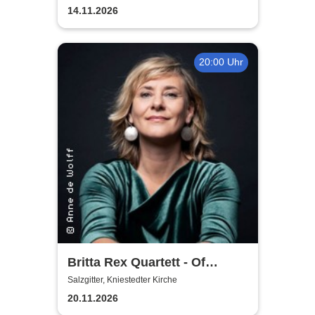
Fredenberg
14.11.2026
20:00 Uhr
Britta Rex Quartett - Of
Witches, Queens & Heroines
Salzgitter, Kniestedter Kirche
20.11.2026