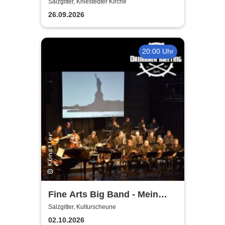
Salzgitter, Kniestedter Kirche
26.09.2026
20:00 Uhr
Fine Arts Big Band - Mein
amerikanischer Traum - True
Salzgitter, Kulturscheune
Stories
02.10.2026