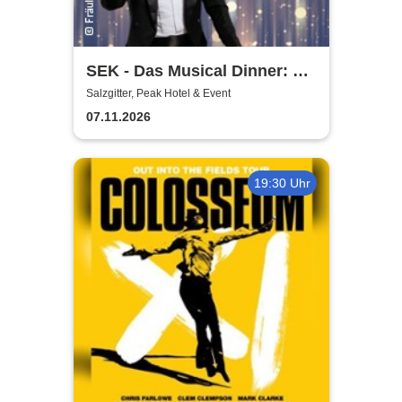
SEK - Das Musical Dinner: A
Broadway Night
Salzgitter, Peak Hotel & Event
07.11.2026
19:30 Uhr