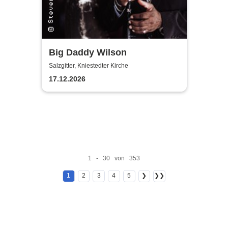
Big Daddy Wilson
Salzgitter, Kniestedter Kirche
17.12.2026
1 - 30 von 353
1
2
3
4
5
❯
❯❯