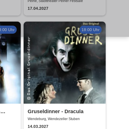
das Musical | Theater Liberi
Peine, Stadttheater Peiner Festsäle
ist die
17.04.2027
8:00 Uhr
18:00 Uhr
e
Gruseldinner - Dracula
Wendeburg, Wendezeller Stuben
14.03.2027