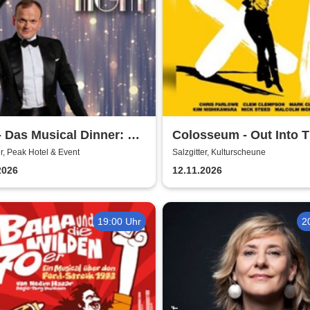
 Das Musical Dinner: A
Colosseum - Out Into 
dway Night
Fields
er, Peak Hotel & Event
Salzgitter, Kulturscheune
2026
12.11.2026
19:00 Uhr
2