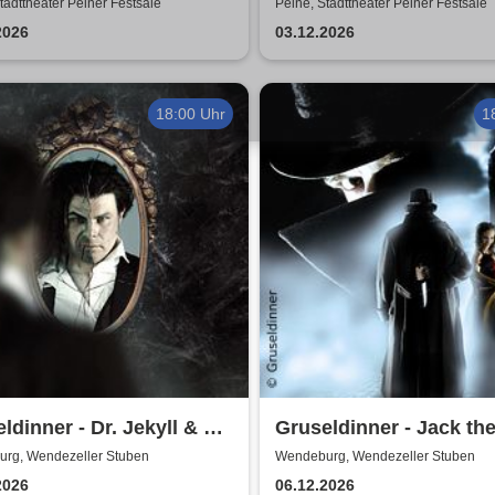
d & Helge Thomas
Harmonists - Die
tadttheater Peiner Festsäle
Peine, Stadttheater Peiner Festsäle
Weihnachtsshow - Hell 
2026
03.12.2026
Nacht
18:00 Uhr
1
ldinner - Dr. Jekyll & Mr.
Gruseldinner - Jack th
Ripper
rg, Wendezeller Stuben
Wendeburg, Wendezeller Stuben
2026
06.12.2026