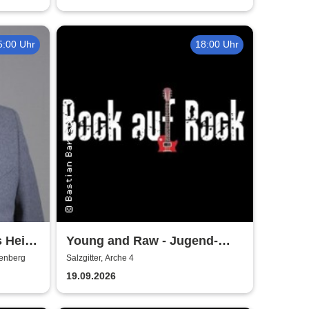
5:00 Uhr
18:00 Uhr
s Heinz
Young and Raw - Jugend-
t
Konzert
denberg
Salzgitter, Arche 4
19.09.2026