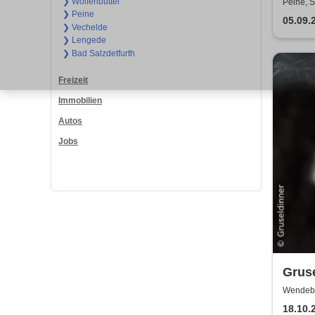
Gran
❯ Wolfenbüttel
Peine, S
❯ Peine
05.09.
❯ Vechelde
❯ Lengede
❯ Bad Salzdetfurth
Freizeit
Immobilien
Autos
Jobs
Gruse
Hyde
Wendebu
18.10.