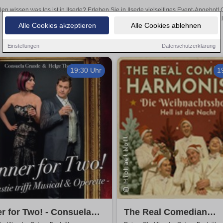
len wissen was los ist in Ilsede? Erleben Sie in Ilsede vielseitiges Event-Angebot
aufregende Veranstaltungen in Ilsede – hier finden al
Alle Cookies akzeptieren
Alle Cookies ablehnen
Einstellungen
Datenschutzerklärung
19:30 Uhr
1
r for Two! - Consuela
The Real Comedian