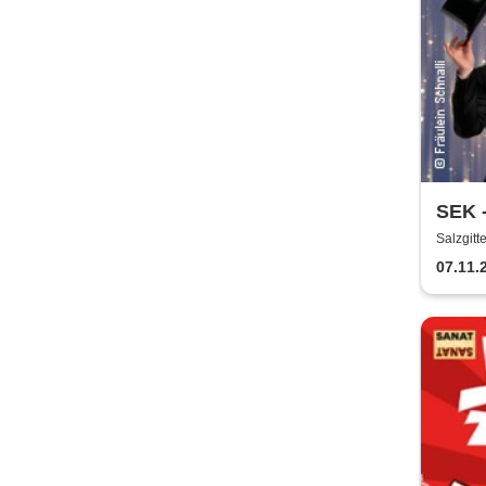
SEK -
Broa
Salzgitt
07.11.