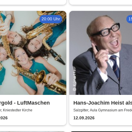
20:00 Uhr
1
rgold - LuftMaschen
Hans-Joachim Heist al
Erhard - Noch'n Gedich
er, Kniestedter Kirche
Salzgitter, Aula Gymnasium am Fre
2026
12.09.2026