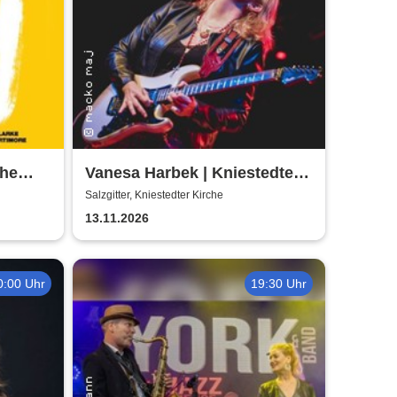
The
Vanesa Harbek | Kniestedter
Kirche
Salzgitter, Kniestedter Kirche
13.11.2026
0:00 Uhr
19:30 Uhr