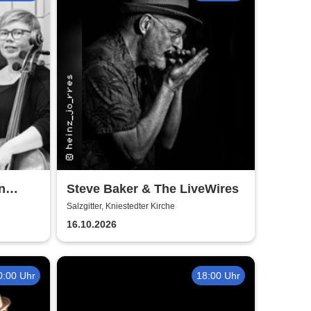
n
Steve Baker & The LiveWires
Salzgitter, Kniestedter Kirche
16.10.2026
0:00 Uhr
18:00 Uhr