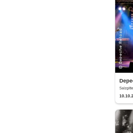
Depec
Depe
Salzgitt
10.10.