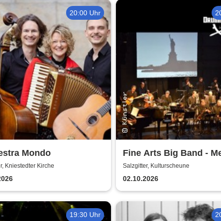
20:00 Uhr
2
estra Mondo
Fine Arts Big Band - M
amerikanischer Traum 
er, Kniestedter Kirche
Salzgitter, Kulturscheune
Stories
2026
02.10.2026
19:30 Uhr
2