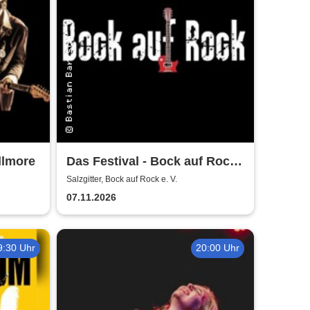
llmore
Das Festival - Bock auf Rock
gemeinnütziger e. V.
Salzgitter, Bock auf Rock e. V.
07.11.2026
9:30 Uhr
20:00 Uhr