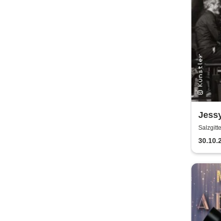
Jess
Fisch
Salzgitt
30.10.