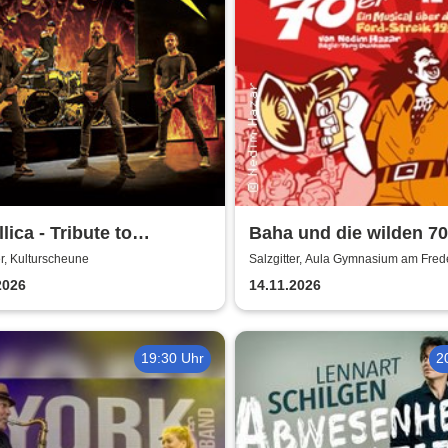
llica - Tribute to
Baha und die wilden 70
lica
Aula Gymnasium am
er, Kulturscheune
Salzgitter, Aula Gymnasium am Fre
Fredenberg
2026
14.11.2026
19:30 Uhr
2