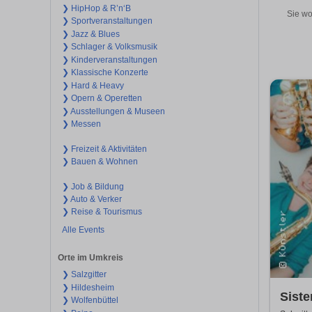
❯ HipHop & R’n‘B
Sie wo
❯ Sportveranstaltungen
❯ Jazz & Blues
❯ Schlager & Volksmusik
❯ Kinderveranstaltungen
❯ Klassische Konzerte
❯ Hard & Heavy
❯ Opern & Operetten
❯ Ausstellungen & Museen
❯ Messen
❯ Freizeit & Aktivitäten
❯ Bauen & Wohnen
❯ Job & Bildung
❯ Auto & Verker
❯ Reise & Tourismus
Alle Events
Orte im Umkreis
❯ Salzgitter
❯ Hildesheim
Siste
❯ Wolfenbüttel