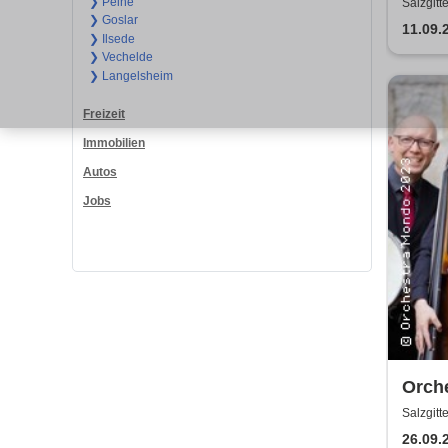
❯ Peine
Salzgitt
❯ Goslar
11.09.
❯ Ilsede
❯ Vechelde
❯ Langelsheim
Freizeit
Immobilien
Autos
Jobs
Orch
Salzgitt
26.09.