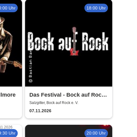
0:00 Uhr
18:00 Uhr
llmore
Das Festival - Bock auf Rock
gemeinnütziger e. V.
Salzgitter, Bock auf Rock e. V.
07.11.2026
9:30 Uhr
20:00 Uhr