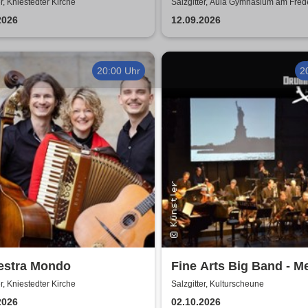
Erhard - Noch'n Gedich
er, Kniestedter Kirche
Salzgitter, Aula Gymnasium am Fre
2026
12.09.2026
20:00 Uhr
2
estra Mondo
Fine Arts Big Band - M
amerikanischer Traum 
er, Kniestedter Kirche
Salzgitter, Kulturscheune
Stories
2026
02.10.2026