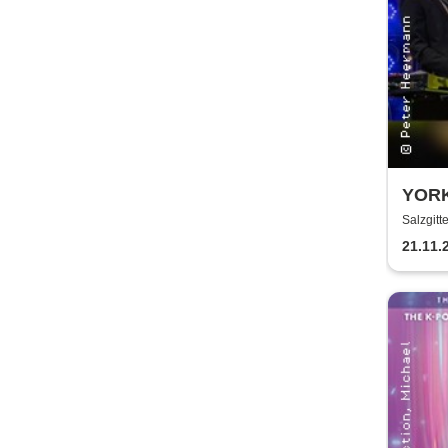
YORK 
Salzgitt
21.11.