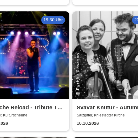
19:30 Uhr
2
he Reload - Tribute To
Svavar Knutur - Autum
che Mode
String Trio Tour
er, Kulturscheune
Salzgitter, Kniestedter Kirche
2026
10.10.2026