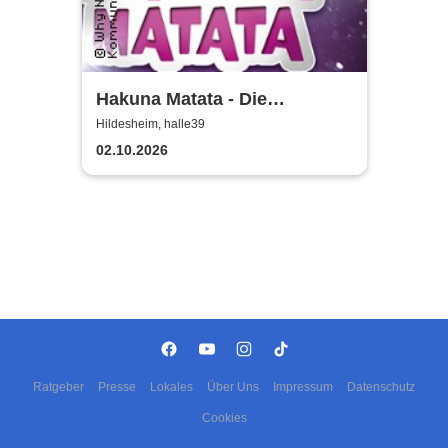
Hakuna Matata - Die
einzigartige große
Hildesheim, halle39
Kindermusical-Gala
02.10.2026
Ratgeber
Presse
Lokales
Über Uns
Impressum
Datenschutz
Cookies