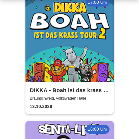
17:00 Uhr
DIKKA - Boah ist das krass -
Tour 2026
Braunschweig, Volkswagen Halle
13.10.2026
16:00 Uhr