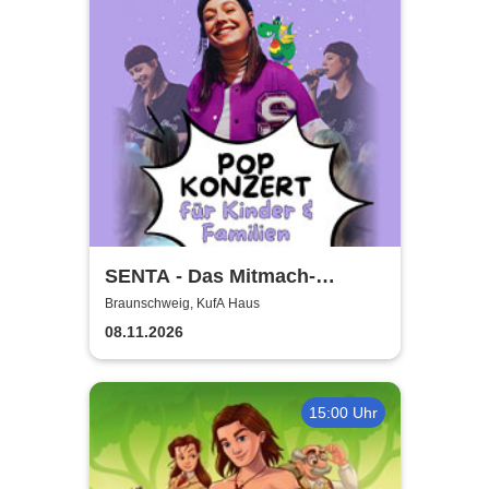
SENTA - Das Mitmach-
Popkonzert für die ganze
Braunschweig, KufA Haus
Familie
08.11.2026
15:00 Uhr