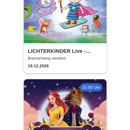
LICHTERKINDER Live -
Millionen Sterne Tour 2026
Braunschweig, westand
19.12.2026
15:00 Uhr