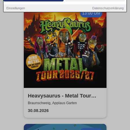
Einstellungen
Datenschutzerklärung
13:00 Uhr
Heavysaurus - Metal Tour
2026/27
Braunschweig, Applaus Garten
30.08.2026