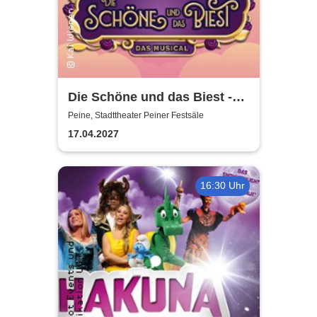
Die Schöne und das Biest -
das Musical | Theater Liberi
Peine, Stadttheater Peiner Festsäle
17.04.2027
16:30 Uhr