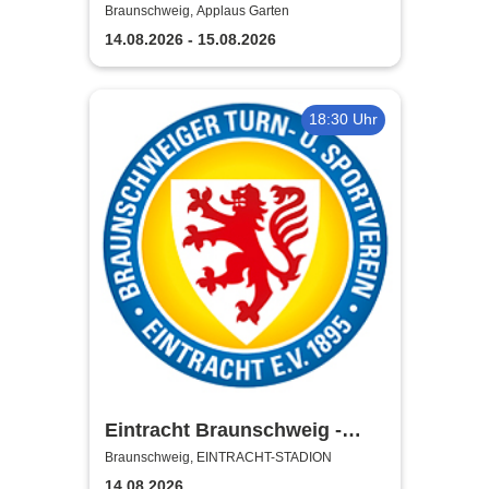
Garten
Braunschweig, Applaus Garten
14.08.2026 - 15.08.2026
18:30 Uhr
Eintracht Braunschweig -
Saison 2026/27
Braunschweig, EINTRACHT-STADION
14.08.2026