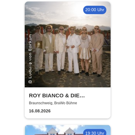
20:00 Uhr
ROY BIANCO & DIE
ABBRUNZATI BOYS - LIVE
Braunschweig, BraWo Bühne
2026
16.08.2026
19:30 Uhr