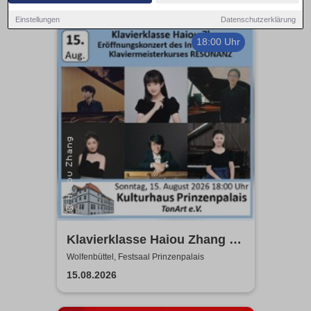
Einstellungen
Datenschutzerklärung
18:00 Uhr
Klavierklasse Haiou Zhang -
Eröffnungskonzert des
Wolfenbüttel, Festsaal Prinzenpalais
Meisterkurses RESONANZ
15.08.2026