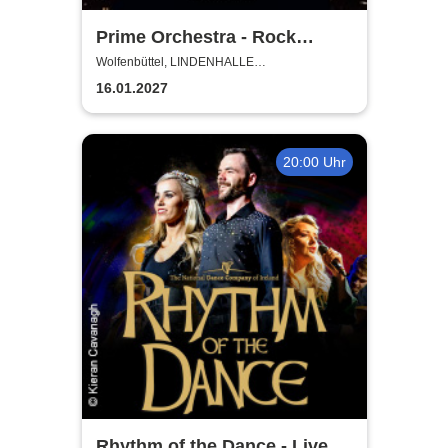
Prime Orchestra - Rock
Sympho Show
Wolfenbüttel, LINDENHALLE
WOLFENBÜTTEL
16.01.2027
20:00 Uhr
Rhythm of the Dance - Live