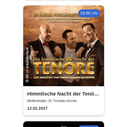
19:00 Uhr
Himmlische Nacht der Tenöre
- Das Original - Live und ohne
Wolfenbüttel, St. Trinitatis Kirche
technische Verstärkung
12.02.2027