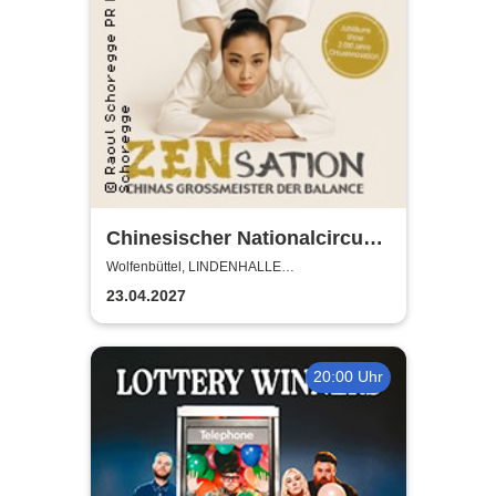
Chinesischer Nationalcircus -
ZENsation - Chinas
Wolfenbüttel, LINDENHALLE
WOLFENBÜTTEL
Grossmeister der Balance
23.04.2027
20:00 Uhr