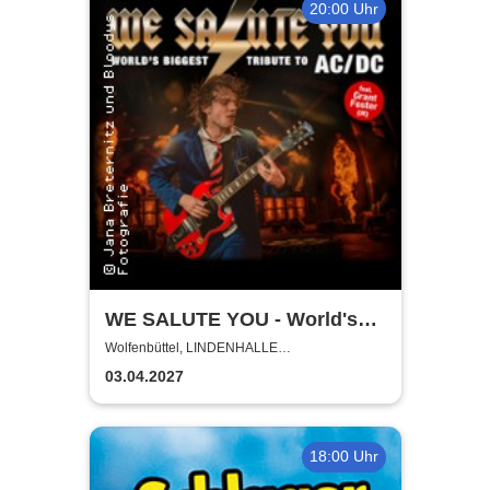
20:00 Uhr
WE SALUTE YOU - World's
biggest Tribute to AC/DC
Wolfenbüttel, LINDENHALLE
WOLFENBÜTTEL
03.04.2027
18:00 Uhr