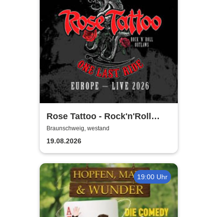
Rose Tattoo - Rock'n'Roll
Outlaws – One Last Ride
Braunschweig, westand
19.08.2026
19:00 Uhr