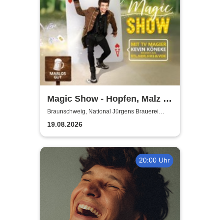
Magic Show - Hopfen, Malz &
Wunder - Kevin Köneke
Braunschweig, National Jürgens Brauerei
GmbH
19.08.2026
20:00 Uhr