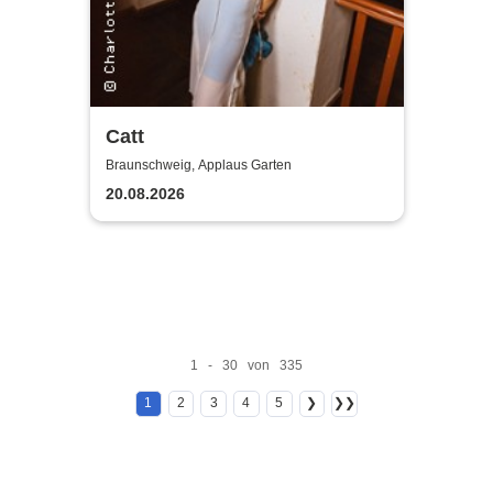
Catt
Braunschweig, Applaus Garten
20.08.2026
1 - 30 von 335
1
2
3
4
5
❯
❯❯