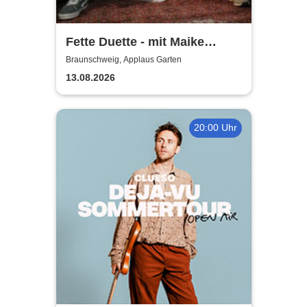
Fette Duette - mit Maike
Jacobs & Markus Schultze
Braunschweig, Applaus Garten
13.08.2026
20:00 Uhr