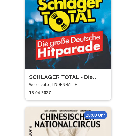
SCHLAGER TOTAL - Die
große deutsche Hitparade
Wolfenbüttel, LINDENHALLE
WOLFENBÜTTEL
16.04.2027
20:00 Uhr