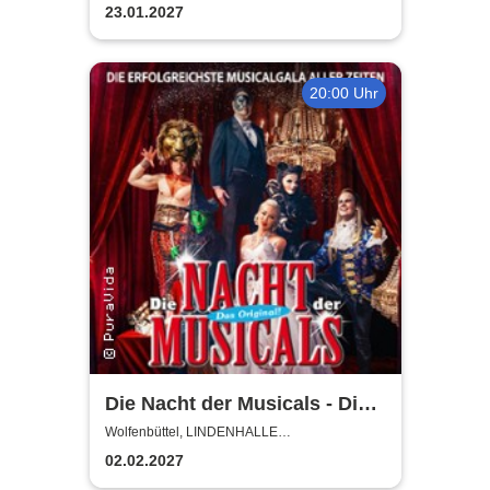
WOLFENBÜTTEL
23.01.2027
20:00 Uhr
Die Nacht der Musicals - Die
erfolgreichste Musicalgala
Wolfenbüttel, LINDENHALLE
WOLFENBÜTTEL
aller Zeiten
02.02.2027