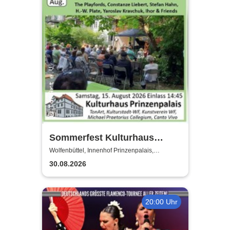
Sommerfest Kulturhaus
Prinzenpalais
Wolfenbüttel, Innenhof Prinzenpalais,
Wolfenbüttel
30.08.2026
20:00 Uhr