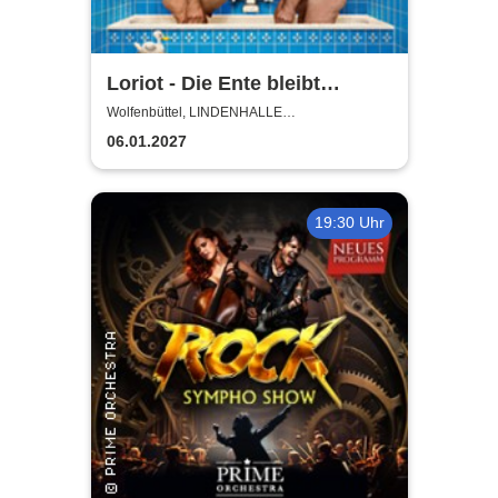
Loriot - Die Ente bleibt
draußen!
Wolfenbüttel, LINDENHALLE
WOLFENBÜTTEL
06.01.2027
19:30 Uhr