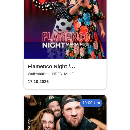
Flamenco Night /
Flamencomanía Tour 26/27 -
Wolfenbüttel, LINDENHALLE
WOLFENBÜTTEL
Deutschlands größte
17.10.2026
Flamenco-Tournee
19:00 Uhr