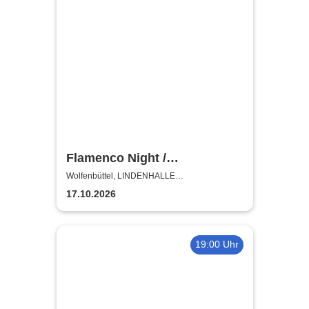
Flamenco Night /
Flamencomanía Tour 26/27 -
Wolfenbüttel, LINDENHALLE
WOLFENBÜTTEL
Deutschlands größte
17.10.2026
Flamenco-Tournee
19:00 Uhr