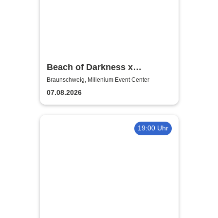
Beach of Darkness x
Poltergst x Techno
Braunschweig, Millenium Event Center
07.08.2026
19:00 Uhr