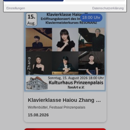
Einstellungen
Datenschutzerklärung
18:00 Uhr
Klavierklasse Haiou Zhang -
Eröffnungskonzert des
Wolfenbüttel, Festsaal Prinzenpalais
Meisterkurses RESONANZ
15.08.2026