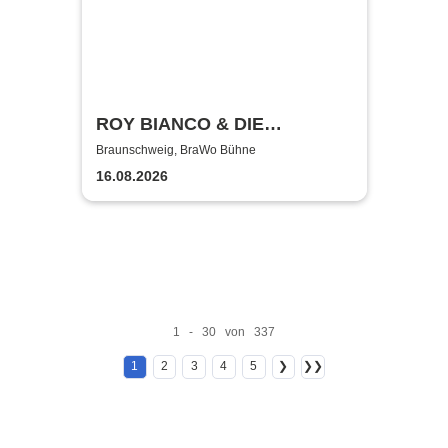
ROY BIANCO & DIE
ABBRUNZATI BOYS - LIVE
Braunschweig, BraWo Bühne
2026
16.08.2026
1 - 30 von 337
1
2
3
4
5
❯
❯❯