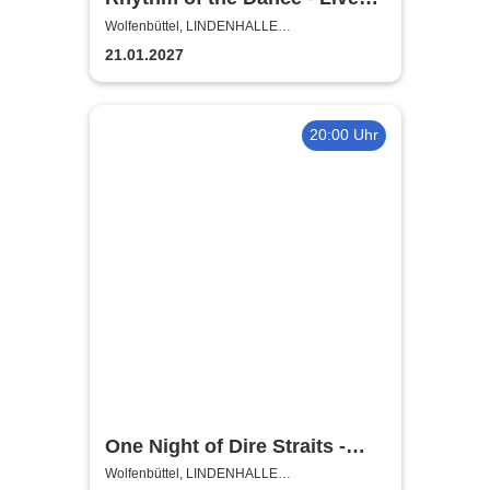
2027
Wolfenbüttel, LINDENHALLE
WOLFENBÜTTEL
21.01.2027
20:00 Uhr
One Night of Dire Straits -
Tribute Show
Wolfenbüttel, LINDENHALLE