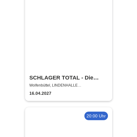
SCHLAGER TOTAL - Die
große deutsche Hitparade
Wolfenbüttel, LINDENHALLE
WOLFENBÜTTEL
16.04.2027
20:00 Uhr