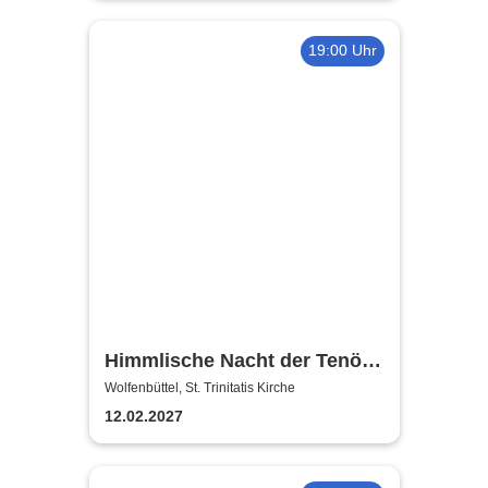
19:00 Uhr
Himmlische Nacht der Tenöre
- Das Original - Live und ohne
Wolfenbüttel, St. Trinitatis Kirche
technische Verstärkung
12.02.2027