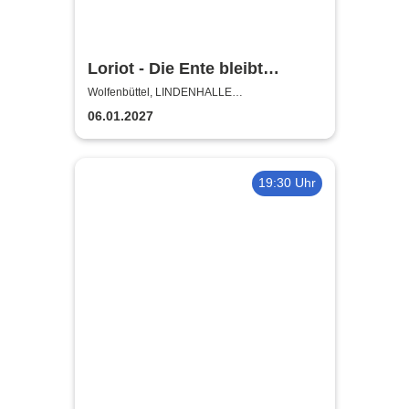
Loriot - Die Ente bleibt
draußen!
Wolfenbüttel, LINDENHALLE
WOLFENBÜTTEL
06.01.2027
19:30 Uhr