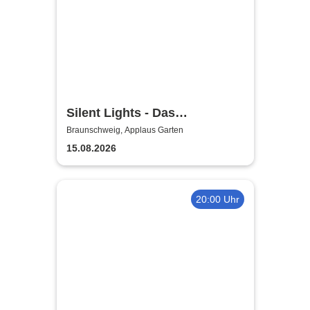
Silent Lights - Das
Mitternachtskonzert
Braunschweig, Applaus Garten
15.08.2026
20:00 Uhr