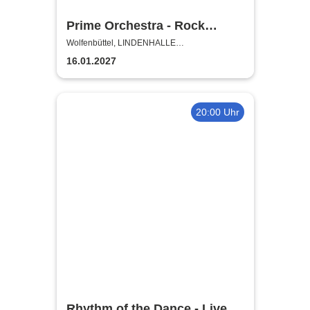
Prime Orchestra - Rock
Sympho Show
Wolfenbüttel, LINDENHALLE
WOLFENBÜTTEL
16.01.2027
20:00 Uhr
Rhythm of the Dance - Live