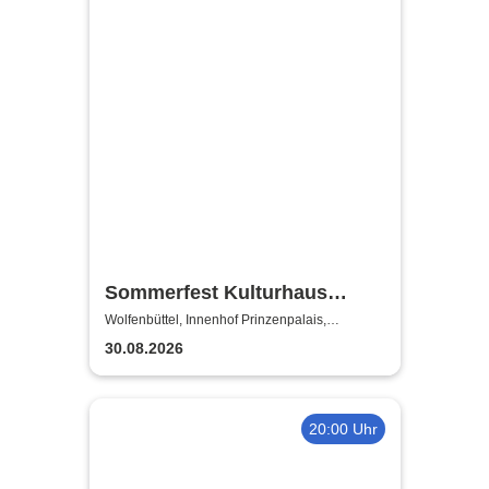
Sommerfest Kulturhaus
Prinzenpalais
Wolfenbüttel, Innenhof Prinzenpalais,
Wolfenbüttel
30.08.2026
20:00 Uhr