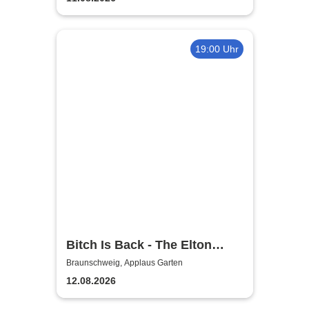
19:00 Uhr
Bitch Is Back - The Elton
John Show
Braunschweig, Applaus Garten
12.08.2026