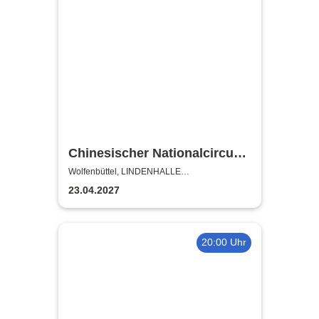
Chinesischer Nationalcircus -
ZENsation - Chinas
Wolfenbüttel, LINDENHALLE
WOLFENBÜTTEL
Grossmeister der Balance
23.04.2027
20:00 Uhr