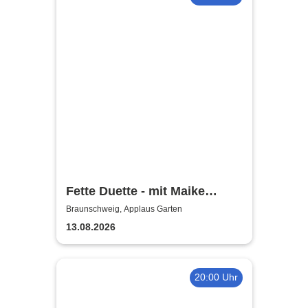
Fette Duette - mit Maike
Jacobs & Markus Schultze
Braunschweig, Applaus Garten
13.08.2026
20:00 Uhr