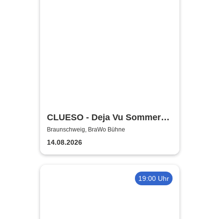
CLUESO - Deja Vu Sommer
Open Air
Braunschweig, BraWo Bühne
14.08.2026
19:00 Uhr