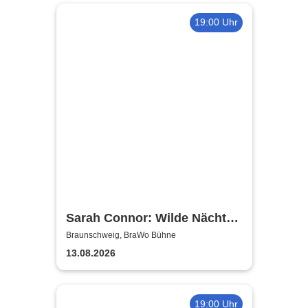
19:00 Uhr
Sarah Connor: Wilde Nächte -
Open Air 2026
Braunschweig, BraWo Bühne
13.08.2026
19:00 Uhr