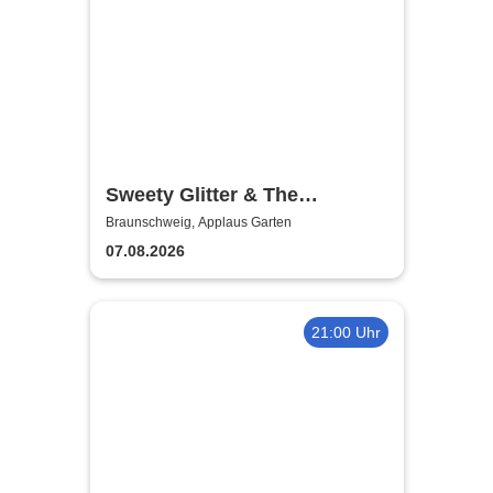
Sweety Glitter & The
Sweethearts - Live 2026
Braunschweig, Applaus Garten
07.08.2026
21:00 Uhr