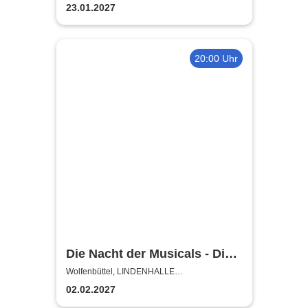
WOLFENBÜTTEL
23.01.2027
20:00 Uhr
Die Nacht der Musicals - Die
erfolgreichste Musicalgala
Wolfenbüttel, LINDENHALLE
WOLFENBÜTTEL
aller Zeiten
02.02.2027