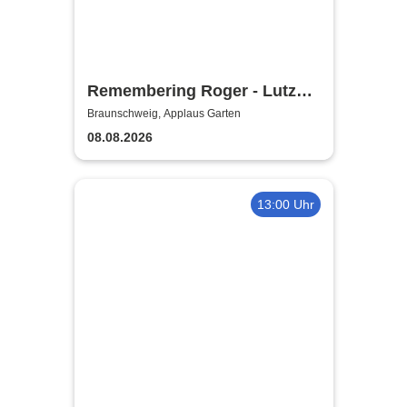
Remembering Roger - Lutz
Krajenski Big Band feat. Atrin
Braunschweig, Applaus Garten
Madani
08.08.2026
13:00 Uhr