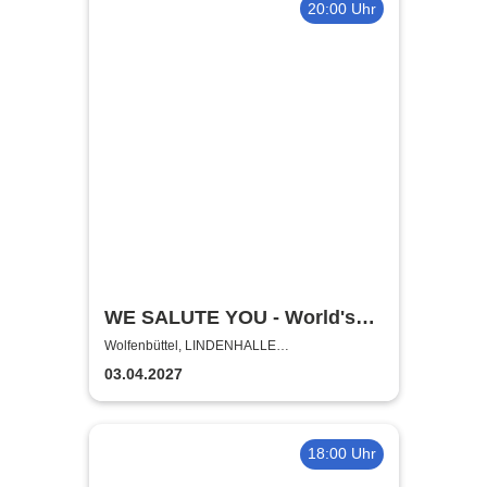
20:00 Uhr
WE SALUTE YOU - World's
biggest Tribute to AC/DC
Wolfenbüttel, LINDENHALLE
WOLFENBÜTTEL
03.04.2027
18:00 Uhr