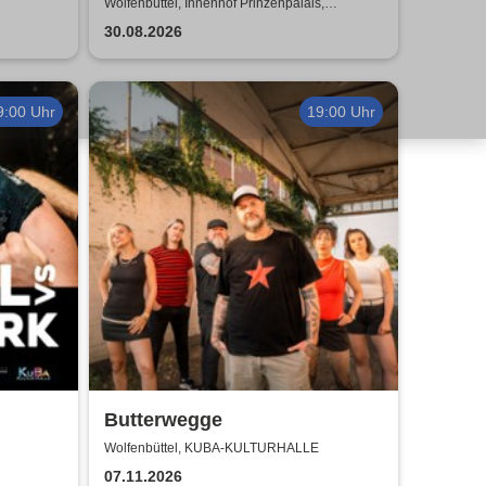
Prinzenpalais
Wolfenbüttel, Innenhof Prinzenpalais,
Wolfenbüttel
30.08.2026
9:00 Uhr
19:00 Uhr
Butterwegge
Wolfenbüttel, KUBA-KULTURHALLE
07.11.2026