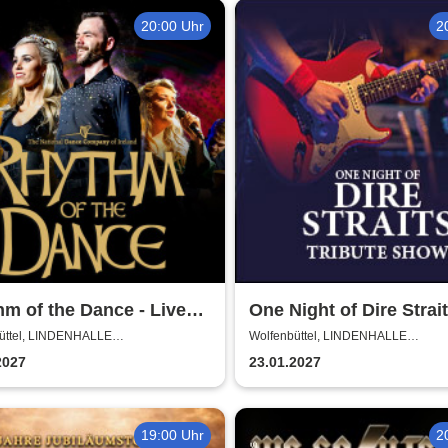
20:00 Uhr
2
m of the Dance - Live
One Night of Dire Strait
Tribute Show
üttel, LINDENHALLE
Wolfenbüttel, LINDENHALLE
NBÜTTEL
WOLFENBÜTTEL
2027
23.01.2027
19:00 Uhr
2