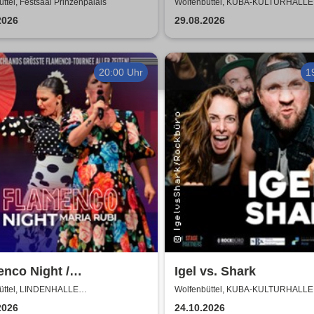
fnungskonzert des
ttel, Festsaal Prinzenpalais
Wolfenbüttel, KUBA-KULTURHALLE
terkurses RESONANZ
2026
29.08.2026
20:00 Uhr
1
nco Night /
Igel vs. Shark
encomanía Tour 26/27 -
üttel, LINDENHALLE
Wolfenbüttel, KUBA-KULTURHALLE
NBÜTTEL
schlands größte
2026
24.10.2026