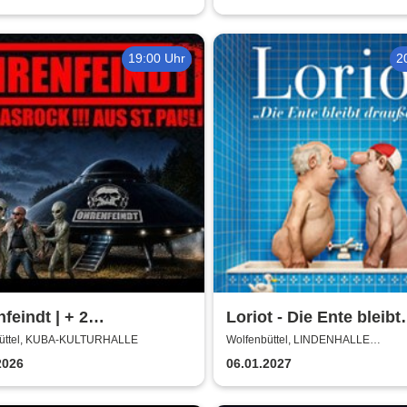
enco-Tournee
19:00 Uhr
2
feindt | + 2
Loriot - Die Ente bleibt
ortbands
draußen!
üttel, KUBA-KULTURHALLE
Wolfenbüttel, LINDENHALLE
WOLFENBÜTTEL
2026
06.01.2027