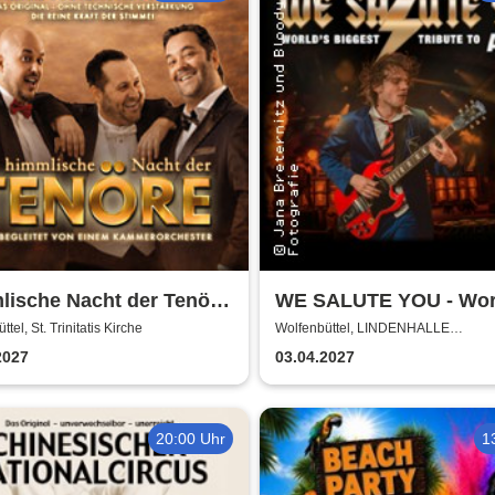
lische Nacht der Tenöre
WE SALUTE YOU - Wor
 Original - Live und ohne
biggest Tribute to AC/
tel, St. Trinitatis Kirche
Wolfenbüttel, LINDENHALLE
WOLFENBÜTTEL
ische Verstärkung
2027
03.04.2027
20:00 Uhr
1