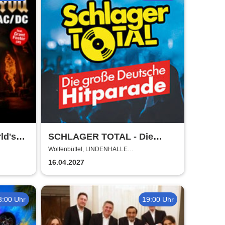
ld's
SCHLAGER TOTAL - Die
DC
große deutsche Hitparade
Wolfenbüttel, LINDENHALLE
WOLFENBÜTTEL
16.04.2027
3:00 Uhr
19:00 Uhr