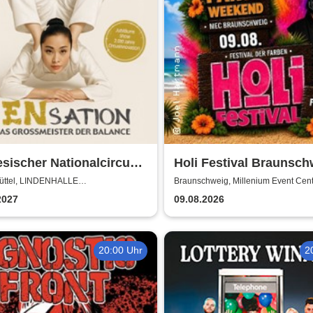
sischer Nationalcircus -
Holi Festival Braunsch
tion - Chinas
üttel, LINDENHALLE
Braunschweig, Millenium Event Cen
NBÜTTEL
smeister der Balance
2027
09.08.2026
20:00 Uhr
2