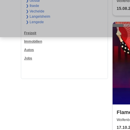
Eröf
❯ Goslar
Wolfenbü
❯ Ilsede
Meis
15.08.
❯ Vechelde
❯ Langelsheim
❯ Lengede
Freizeit
Immobilien
Autos
Jobs
Flame
Flam
Wolfenb
WOLFE
Deut
17.10.