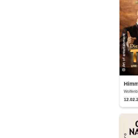
Himm
- Das
Wolfenbüt
techn
12.02.