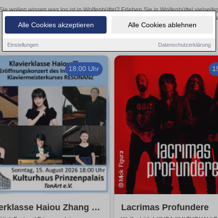
Sie wollen wissen was los ist in Wolfenbüttel? Erleben Sie in Wolfenbüttel vielsei
Theateraufführungen oder aufregende Veranstaltungen in Wolfenbüttel 
Alle Cookies akzeptieren
Alle Cookies ablehnen
Einstellungen
Datenschutzerklärung
18:00 Uhr
1
erklasse Haiou Zhang -
Lacrimas Profundere