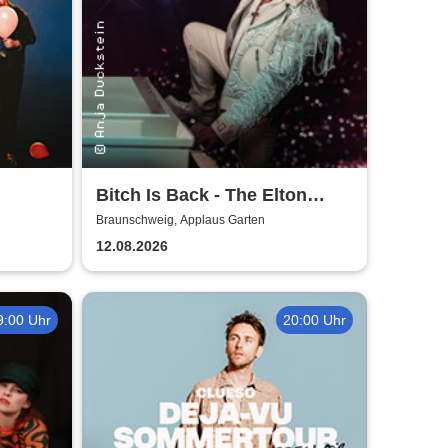
Bitch Is Back - The Elton
John Show
Braunschweig, Applaus Garten
12.08.2026
9:00 Uhr
20:00 Uhr