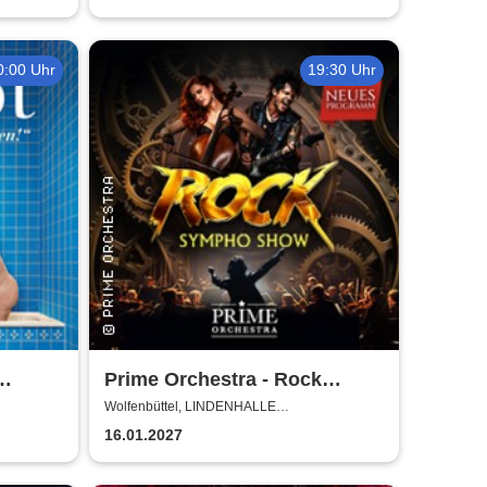
0:00 Uhr
19:30 Uhr
Prime Orchestra - Rock
Sympho Show
Wolfenbüttel, LINDENHALLE
WOLFENBÜTTEL
16.01.2027