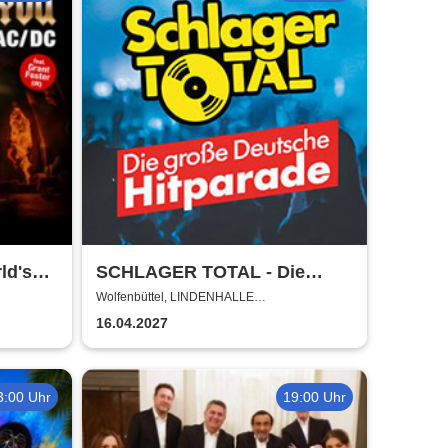
ld's
SCHLAGER TOTAL - Die
DC
große deutsche Hitparade
Wolfenbüttel, LINDENHALLE
WOLFENBÜTTEL
16.04.2027
3:00 Uhr
19:00 Uhr