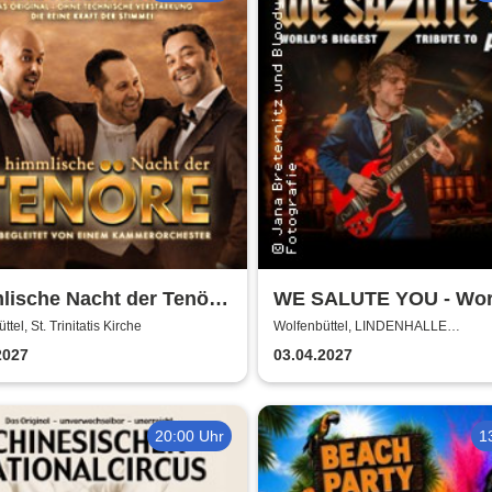
lische Nacht der Tenöre
WE SALUTE YOU - Wor
 Original - Live und ohne
biggest Tribute to AC/
tel, St. Trinitatis Kirche
Wolfenbüttel, LINDENHALLE
WOLFENBÜTTEL
ische Verstärkung
2027
03.04.2027
20:00 Uhr
1