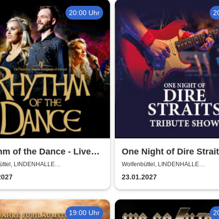
20:00 Uhr
2
m of the Dance - Live
One Night of Dire Strait
Tribute Show
üttel, LINDENHALLE
Wolfenbüttel, LINDENHALLE
NBÜTTEL
WOLFENBÜTTEL
2027
23.01.2027
19:00 Uhr
2