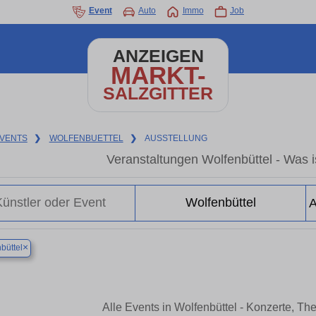
Event
Auto
Immo
Job
ANZEIGEN
MARKT-
SALZGITTER
VENTS
❯
WOLFENBUETTEL
❯
AUSSTELLUNG
Veranstaltungen Wolfenbüttel - Was is
×
büttel
Alle Events in Wolfenbüttel - Konzerte, T