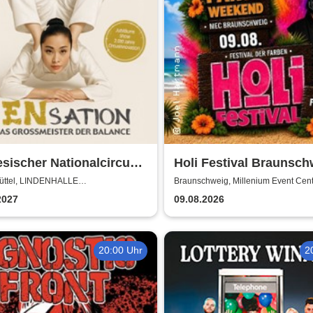
sischer Nationalcircus -
Holi Festival Braunsch
tion - Chinas
üttel, LINDENHALLE
Braunschweig, Millenium Event Cen
NBÜTTEL
smeister der Balance
2027
09.08.2026
20:00 Uhr
2