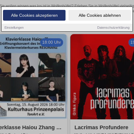
Sie wollen wissen was los ist in Wolfenbüttel? Erleben Sie in Wolfenbüttel vielsei
Theateraufführungen oder aufregende Veranstaltungen in Wolfenbüttel 
Alle Cookies akzeptieren
Alle Cookies ablehnen
Einstellungen
Datenschutzerklärung
18:00 Uhr
1
erklasse Haiou Zhang -
Lacrimas Profundere