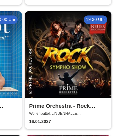
0:00 Uhr
19:30 Uhr
Prime Orchestra - Rock
Sympho Show
Wolfenbüttel, LINDENHALLE
WOLFENBÜTTEL
16.01.2027