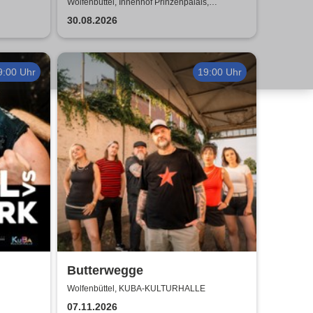
Prinzenpalais
Wolfenbüttel, Innenhof Prinzenpalais,
Wolfenbüttel
30.08.2026
9:00 Uhr
19:00 Uhr
Butterwegge
Wolfenbüttel, KUBA-KULTURHALLE
07.11.2026