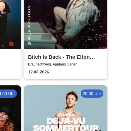
Bitch Is Back - The Elton
John Show
Braunschweig, Applaus Garten
12.08.2026
9:00 Uhr
20:00 Uhr