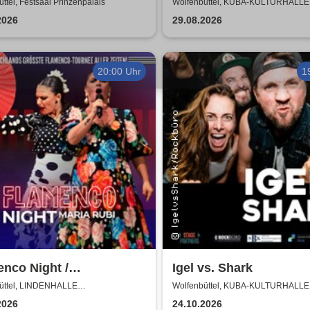
fnungskonzert des
ttel, Festsaal Prinzenpalais
Wolfenbüttel, KUBA-KULTURHALLE
terkurses RESONANZ
2026
29.08.2026
20:00 Uhr
1
nco Night /
Igel vs. Shark
encomanía Tour 26/27 -
üttel, LINDENHALLE
Wolfenbüttel, KUBA-KULTURHALLE
NBÜTTEL
schlands größte
2026
24.10.2026