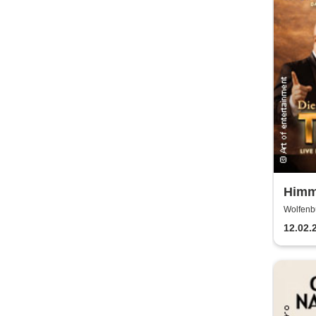
Himm
- Das
Wolfenbüt
techn
12.02.