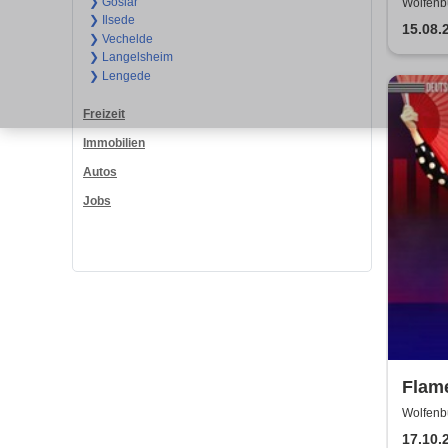
Eröf
❯ Goslar
Wolfenbü
❯ Ilsede
Meis
15.08.
❯ Vechelde
❯ Langelsheim
❯ Lengede
Freizeit
Immobilien
Autos
Jobs
Flame
Flam
Wolfenb
WOLFE
Deut
17.10.