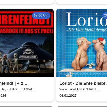
enco-Tournee
19:00 Uhr
2
feindt | + 2
Loriot - Die Ente bleibt
ortbands
draußen!
üttel, KUBA-KULTURHALLE
Wolfenbüttel, LINDENHALLE
WOLFENBÜTTEL
2026
06.01.2027