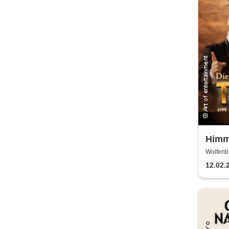
Himm
- Das
Wolfenbüt
techn
12.02.