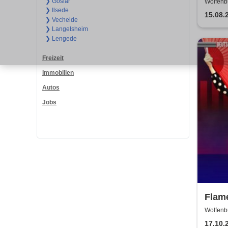
Eröf
❯ Goslar
Wolfenbü
❯ Ilsede
Meis
15.08.
❯ Vechelde
❯ Langelsheim
❯ Lengede
Freizeit
Immobilien
Autos
Jobs
Flame
Flam
Wolfenb
WOLFE
Deut
17.10.