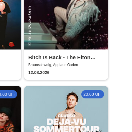
Bitch Is Back - The Elton
John Show
Braunschweig, Applaus Garten
12.08.2026
9:00 Uhr
20:00 Uhr