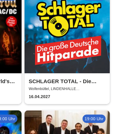
ld's
SCHLAGER TOTAL - Die
DC
große deutsche Hitparade
Wolfenbüttel, LINDENHALLE
WOLFENBÜTTEL
16.04.2027
3:00 Uhr
19:00 Uhr