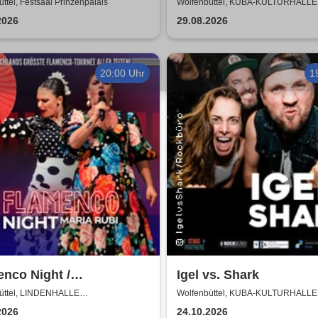
fnungskonzert des
ttel, Festsaal Prinzenpalais
Wolfenbüttel, KUBA-KULTURHALLE
terkurses RESONANZ
2026
29.08.2026
20:00 Uhr
1
nco Night /
Igel vs. Shark
encomanía Tour 26/27 -
üttel, LINDENHALLE
Wolfenbüttel, KUBA-KULTURHALLE
NBÜTTEL
schlands größte
2026
24.10.2026