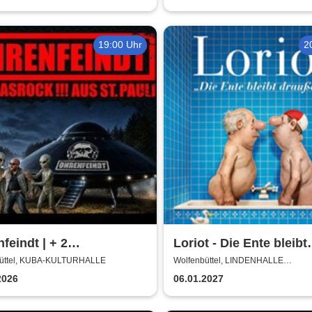
enco-Tournee
19:00 Uhr
2
feindt | + 2
Loriot - Die Ente bleibt
ortbands
draußen!
üttel, KUBA-KULTURHALLE
Wolfenbüttel, LINDENHALLE
WOLFENBÜTTEL
2026
06.01.2027