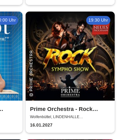
0:00 Uhr
19:30 Uhr
Prime Orchestra - Rock
Sympho Show
Wolfenbüttel, LINDENHALLE
WOLFENBÜTTEL
16.01.2027