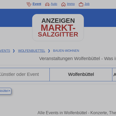
Event
Auto
Immo
Job
ANZEIGEN
MARKT-
SALZGITTER
VENTS
❯
WOLFENBUETTEL
❯
BAUEN-WOHNEN
Veranstaltungen Wolfenbüttel - Was is
×
büttel
Alle Events in Wolfenbüttel - Konzerte, T