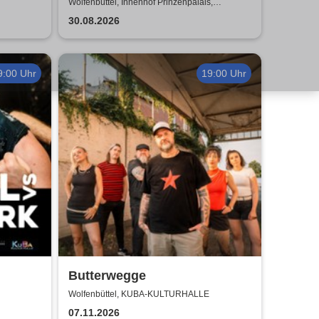
Prinzenpalais
Wolfenbüttel, Innenhof Prinzenpalais,
Wolfenbüttel
30.08.2026
9:00 Uhr
19:00 Uhr
Butterwegge
Wolfenbüttel, KUBA-KULTURHALLE
07.11.2026