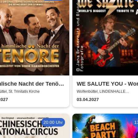
lische Nacht der Tenöre
WE SALUTE YOU - Wor
 Original - Live und ohne
biggest Tribute to AC/
tel, St. Trinitatis Kirche
Wolfenbüttel, LINDENHALLE
WOLFENBÜTTEL
ische Verstärkung
2027
03.04.2027
20:00 Uhr
1