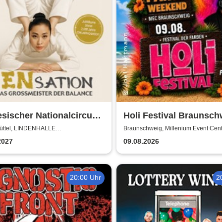
sischer Nationalcircus -
Holi Festival Braunsch
tion - Chinas
üttel, LINDENHALLE
Braunschweig, Millenium Event Cen
NBÜTTEL
smeister der Balance
2027
09.08.2026
20:00 Uhr
2