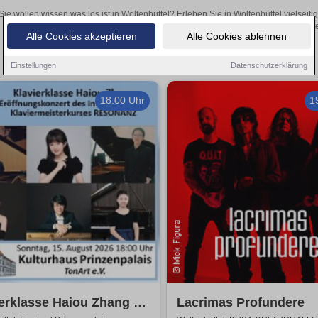
Sie wollen wissen was los ist in Wolfenbüttel? Erleben Sie in Wolfenbüttel vielsei
Theateraufführungen oder aufregende Veranstaltungen in Wolfenbüttel 
Alle Cookies akzeptieren
Alle Cookies ablehnen
Einstellungen
Datenschutzerklärung
18:00 Uhr
1
erklasse Haiou Zhang -
Lacrimas Profundere