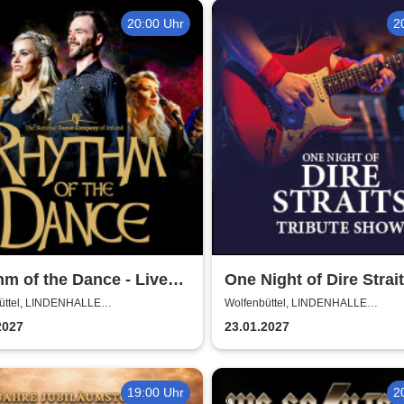
20:00 Uhr
2
m of the Dance - Live
One Night of Dire Strait
Tribute Show
üttel, LINDENHALLE
Wolfenbüttel, LINDENHALLE
NBÜTTEL
WOLFENBÜTTEL
2027
23.01.2027
19:00 Uhr
2