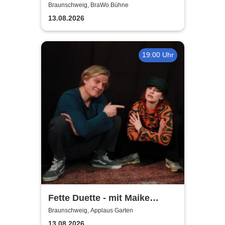
Open Air 2026
Braunschweig, BraWo Bühne
13.08.2026
19:00 Uhr
Fette Duette - mit Maike
Jacobs & Markus Schultze
Braunschweig, Applaus Garten
13.08.2026