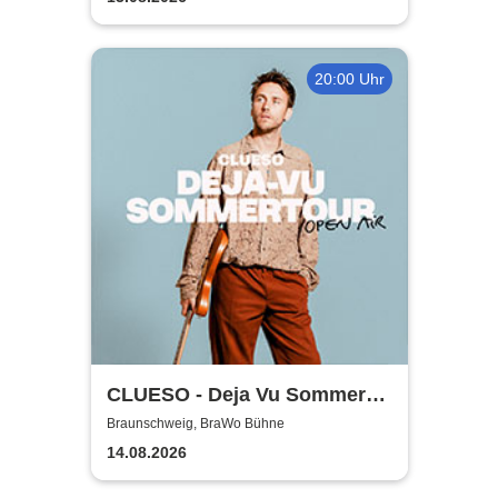
20:00 Uhr
CLUESO - Deja Vu Sommer
Open Air
Braunschweig, BraWo Bühne
14.08.2026