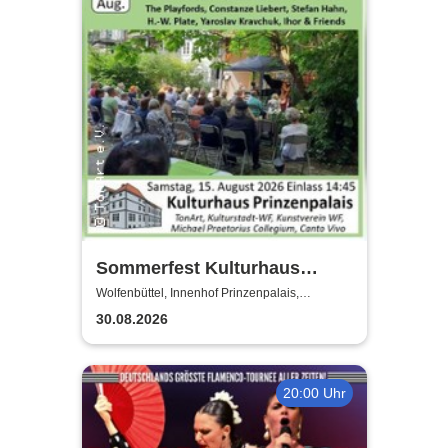
Sommerfest Kulturhaus
Prinzenpalais
Wolfenbüttel, Innenhof Prinzenpalais,
Wolfenbüttel
30.08.2026
20:00 Uhr