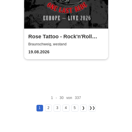
Rose Tattoo - Rock'n'Roll
Outlaws – One Last Ride
Braunschweig, westand
19.08.2026
1 - 30 von 337
1
2
3
4
5
❯
❯❯