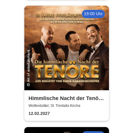
19:00 Uhr
Himmlische Nacht der Tenöre
- Das Original - Live und ohne
Wolfenbüttel, St. Trinitatis Kirche
technische Verstärkung
12.02.2027