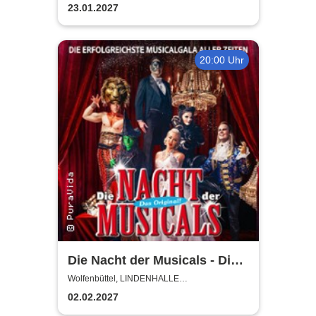
WOLFENBÜTTEL
23.01.2027
20:00 Uhr
Die Nacht der Musicals - Die
erfolgreichste Musicalgala
Wolfenbüttel, LINDENHALLE
WOLFENBÜTTEL
aller Zeiten
02.02.2027