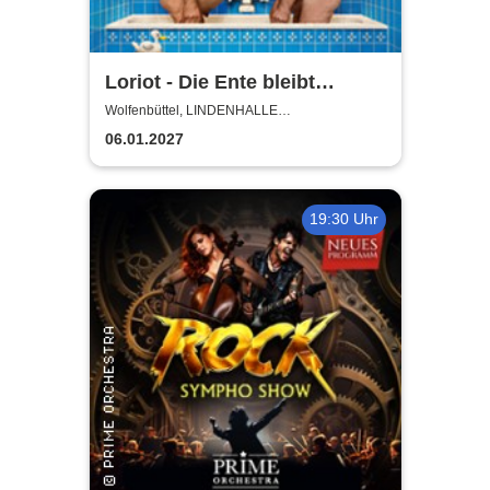
Loriot - Die Ente bleibt
draußen!
Wolfenbüttel, LINDENHALLE
WOLFENBÜTTEL
06.01.2027
19:30 Uhr