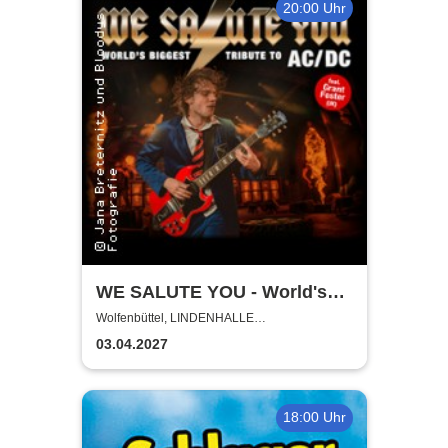
20:00 Uhr
WE SALUTE YOU - World's
biggest Tribute to AC/DC
Wolfenbüttel, LINDENHALLE
WOLFENBÜTTEL
03.04.2027
18:00 Uhr