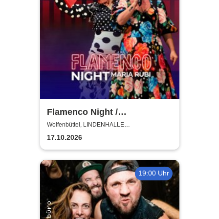
Flamenco Night /
Flamencomanía Tour 26/27 -
Wolfenbüttel, LINDENHALLE
WOLFENBÜTTEL
Deutschlands größte
17.10.2026
Flamenco-Tournee
19:00 Uhr