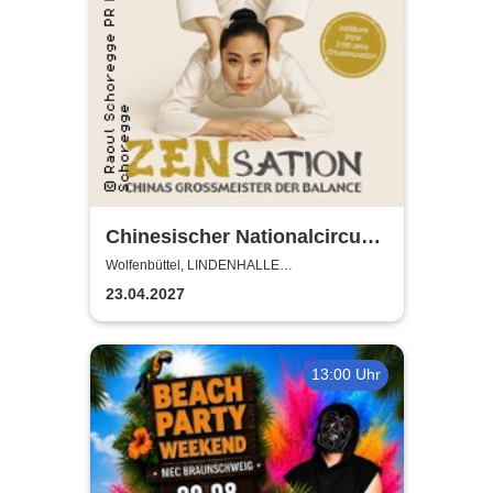
Chinesischer Nationalcircus -
ZENsation - Chinas
Wolfenbüttel, LINDENHALLE
WOLFENBÜTTEL
Grossmeister der Balance
23.04.2027
13:00 Uhr