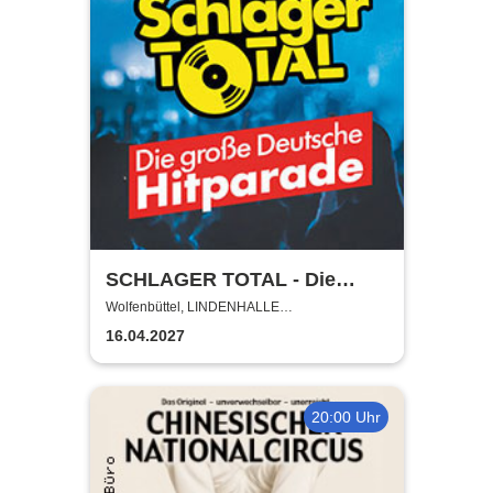
SCHLAGER TOTAL - Die
große deutsche Hitparade
Wolfenbüttel, LINDENHALLE
WOLFENBÜTTEL
16.04.2027
20:00 Uhr