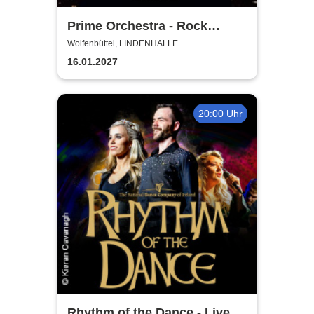
Prime Orchestra - Rock
Sympho Show
Wolfenbüttel, LINDENHALLE
WOLFENBÜTTEL
16.01.2027
20:00 Uhr
Rhythm of the Dance - Live