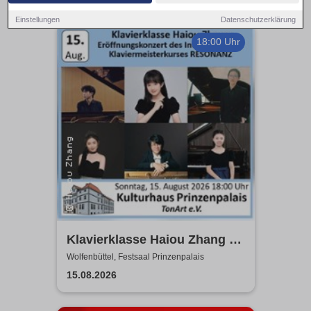
Einstellungen
Datenschutzerklärung
18:00 Uhr
Klavierklasse Haiou Zhang -
Eröffnungskonzert des
Wolfenbüttel, Festsaal Prinzenpalais
Meisterkurses RESONANZ
15.08.2026