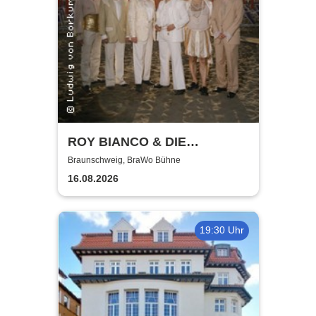
ROY BIANCO & DIE
ABBRUNZATI BOYS - LIVE
Braunschweig, BraWo Bühne
2026
16.08.2026
19:30 Uhr