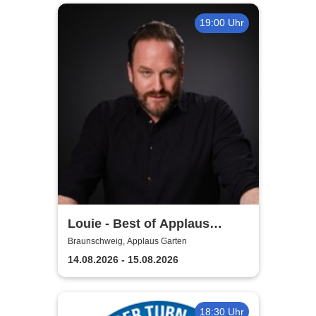
19:00 Uhr
Louie - Best of Applaus
Garten
Braunschweig, Applaus Garten
14.08.2026 - 15.08.2026
18:30 Uhr