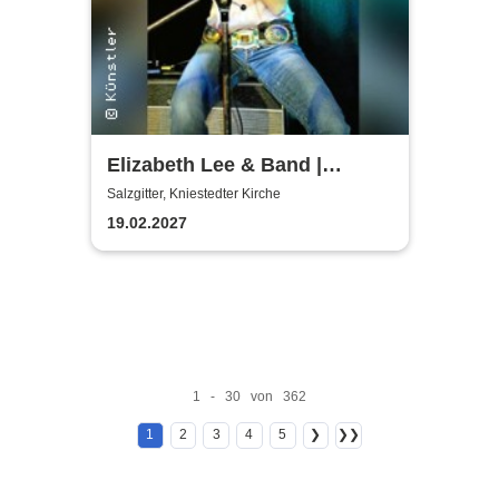
Elizabeth Lee & Band |
Kniestedter Kirche
Salzgitter, Kniestedter Kirche
19.02.2027
1 - 30 von 362
1
2
3
4
5
❯
❯❯