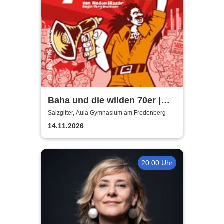
Baha und die wilden 70er |
Aula Gymnasium am
Salzgitter, Aula Gymnasium am Fredenberg
Fredenberg
14.11.2026
20:00 Uhr