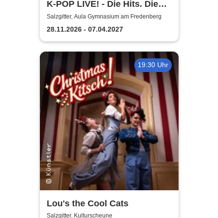
K-POP LIVE! - Die Hits. Die
Moves. Die Show.
Salzgitter, Aula Gymnasium am Fredenberg
28.11.2026 - 07.04.2027
19:30 Uhr
Lou's the Cool Cats
Salzgitter, Kulturscheune