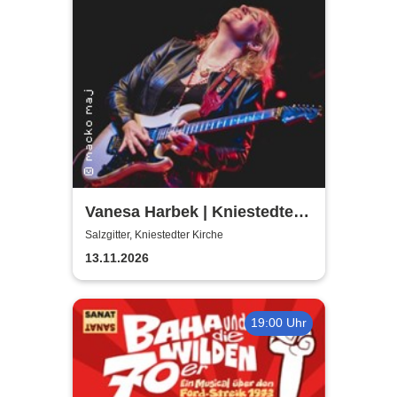
Vanesa Harbek | Kniestedter
Kirche
Salzgitter, Kniestedter Kirche
13.11.2026
19:00 Uhr