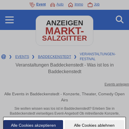
Event
Auto
Immo
Job
ANZEIGEN
MARKT-
SALZGITTER
VERANSTALTUNGEN-
❯
EVENTS
❯
BADDECKENSTEDT
❯
FESTIVAL
Veranstaltungen Baddeckenstedt - Was ist los in
Baddeckenstedt
Events anlegen
Alle Events in Baddeckenstedt - Konzerte, Theater, Comedy Open
Airs
Sie wollen wissen was los ist in Baddeckenstedt? Erleben Sie in
Baddeckenstedt vielseitiges Event-Angebot! Ob mitreißende Konzerte,
inspirierende Theateraufführungen oder aufregende Veranstaltungen in
Baddeckenstedt – hier finden alles im Überblick und Tickets.
Alle Cookies akzeptieren
Alle Cookies ablehnen