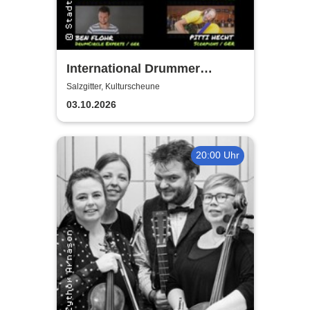
International Drummer
Meeting Konzert |
Salzgitter, Kulturscheune
Kulturscheune
03.10.2026
20:00 Uhr