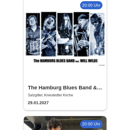
20:00 Uhr
The Hamburg Blues Band &
Friends
Salzgitter, Kniestedter Kirche
29.01.2027
20:00 Uhr