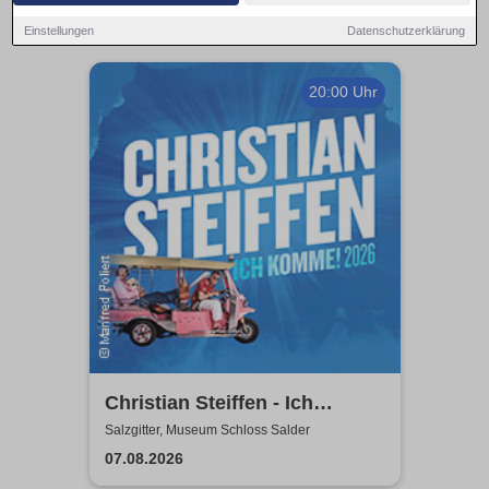
Einstellungen
Datenschutzerklärung
20:00 Uhr
Christian Steiffen - Ich
komme! 2026
Salzgitter, Museum Schloss Salder
07.08.2026