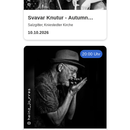
Svavar Knutur - Autumn
String Trio Tour
Salzgitter, Kniestedter Kirche
10.10.2026
20:00 Uhr