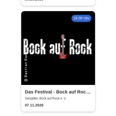
18:00 Uhr
Das Festival - Bock auf Rock
gemeinnütziger e. V.
Salzgitter, Bock auf Rock e. V.
07.11.2026