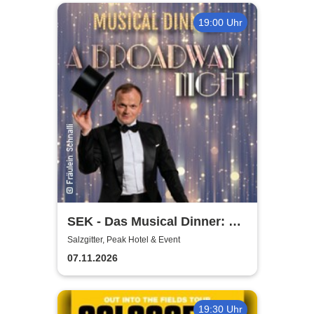
19:00 Uhr
SEK - Das Musical Dinner: A
Broadway Night
Salzgitter, Peak Hotel & Event
07.11.2026
19:30 Uhr