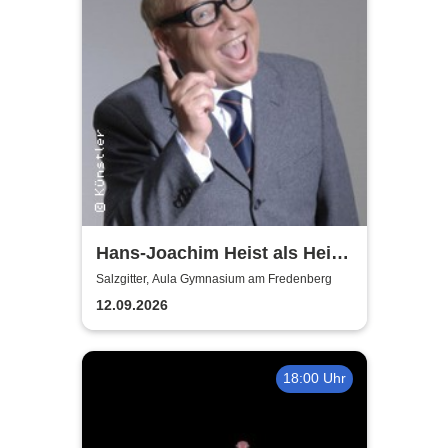
Hans-Joachim Heist als Heinz
Erhard - Noch'n Gedicht
Salzgitter, Aula Gymnasium am Fredenberg
12.09.2026
18:00 Uhr