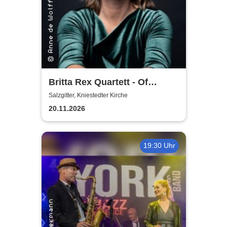
Britta Rex Quartett - Of
Witches, Queens & Heroines
Salzgitter, Kniestedter Kirche
20.11.2026
19:30 Uhr