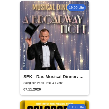
19:00 Uhr
SEK - Das Musical Dinner: A
Broadway Night
Salzgitter, Peak Hotel & Event
07.11.2026
19:30 Uhr