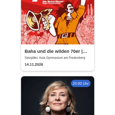
Baha und die wilden 70er |
Aula Gymnasium am
Salzgitter, Aula Gymnasium am Fredenberg
Fredenberg
14.11.2026
20:00 Uhr