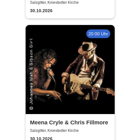
Fischer's Blues Support
Salzgitter, Kniestedter Kirche
30.10.2026
20:00 Uhr
Meena Cryle & Chris Fillmore
Salzgitter, Kniestedter Kirche
30.10.2026