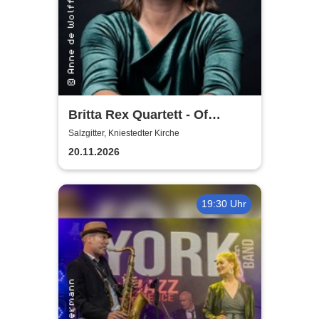
Britta Rex Quartett - Of
Witches, Queens & Heroines
Salzgitter, Kniestedter Kirche
20.11.2026
19:30 Uhr