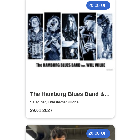
20:00 Uhr
The Hamburg Blues Band &
Friends
Salzgitter, Kniestedter Kirche
29.01.2027
20:00 Uhr