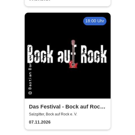
18:00 Uhr
Das Festival - Bock auf Rock
gemeinnütziger e. V.
Salzgitter, Bock auf Rock e. V.
07.11.2026