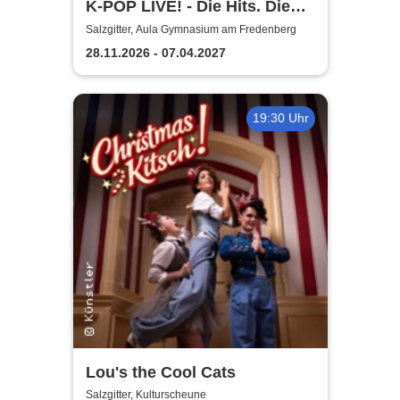
K-POP LIVE! - Die Hits. Die
Moves. Die Show.
Salzgitter, Aula Gymnasium am Fredenberg
28.11.2026 - 07.04.2027
19:30 Uhr
Lou's the Cool Cats
Salzgitter, Kulturscheune