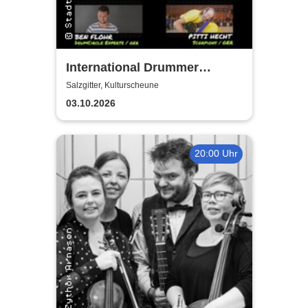
International Drummer
Meeting Konzert |
Salzgitter, Kulturscheune
Kulturscheune
03.10.2026
20:00 Uhr