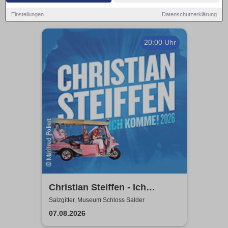
Einstellungen
Datenschutzerklärung
20:00 Uhr
Christian Steiffen - Ich
komme! 2026
Salzgitter, Museum Schloss Salder
07.08.2026