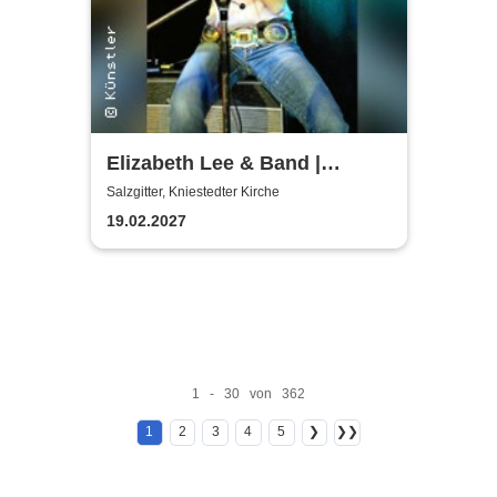
Elizabeth Lee & Band |
Kniestedter Kirche
Salzgitter, Kniestedter Kirche
19.02.2027
1 - 30 von 362
1
2
3
4
5
❯
❯❯