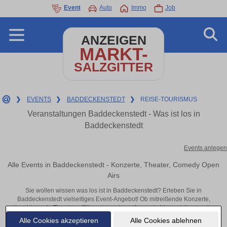
Event
Auto
Immo
Job
ANZEIGEN
MARKT-
SALZGITTER
❯
EVENTS
❯
BADDECKENSTEDT
❯
REISE-TOURISMUS
Veranstaltungen Baddeckenstedt - Was ist los in
Baddeckenstedt
Events anlegen
Alle Events in Baddeckenstedt - Konzerte, Theater, Comedy Open
Airs
Sie wollen wissen was los ist in Baddeckenstedt? Erleben Sie in
Baddeckenstedt vielseitiges Event-Angebot! Ob mitreißende Konzerte,
inspirierende Theateraufführungen oder aufregende Veranstaltungen in
Baddeckenstedt – hier finden alles im Überblick und Tickets.
Alle Cookies akzeptieren
Alle Cookies ablehnen