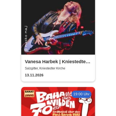
Vanesa Harbek | Kniestedter
Kirche
Salzgitter, Kniestedter Kirche
13.11.2026
19:00 Uhr