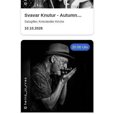
Svavar Knutur - Autumn
String Trio Tour
Salzgitter, Kniestedter Kirche
10.10.2026
20:00 Uhr