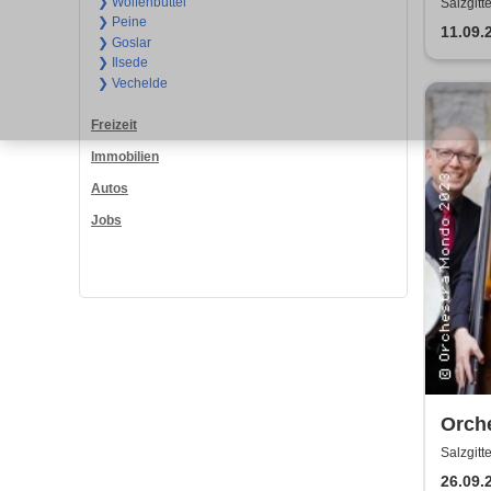
❯ Wolfenbüttel
Salzgitt
❯ Peine
11.09.
❯ Goslar
❯ Ilsede
❯ Vechelde
Freizeit
Immobilien
Autos
Jobs
Orch
Salzgitt
26.09.