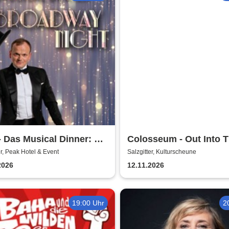
 Das Musical Dinner: A
Colosseum - Out Into 
dway Night
Fields
er, Peak Hotel & Event
Salzgitter, Kulturscheune
2026
12.11.2026
19:00 Uhr
2