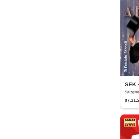
SEK -
Broa
Salzgitt
07.11.