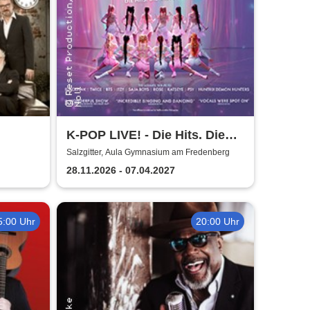
K-POP LIVE! - Die Hits. Die
Moves. Die Show.
Salzgitter, Aula Gymnasium am Fredenberg
28.11.2026 - 07.04.2027
5:00 Uhr
20:00 Uhr