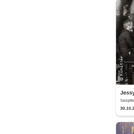
Jess
Fisch
Salzgitt
30.10.