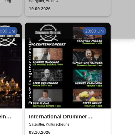
t
Konzert
denberg
Salzgitter, Arche 4
19.09.2026
0:00 Uhr
20:00 Uhr
ein
International Drummer
- True
Meeting Konzert |
Salzgitter, Kulturscheune
Kulturscheune
03.10.2026