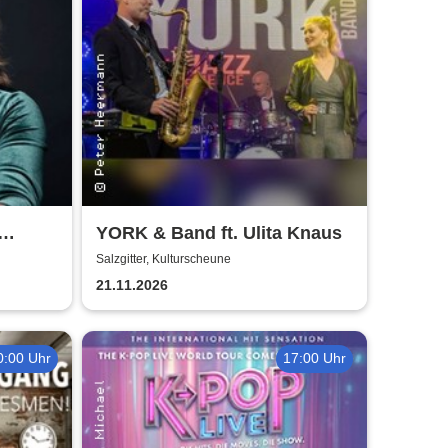
YORK & Band ft. Ulita Knaus
oines
Salzgitter, Kulturscheune
21.11.2026
0:00 Uhr
17:00 Uhr