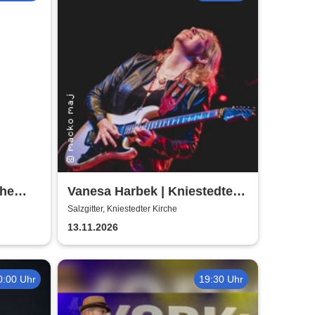
The
Vanesa Harbek | Kniestedter
Kirche
Salzgitter, Kniestedter Kirche
13.11.2026
0:00 Uhr
19:30 Uhr