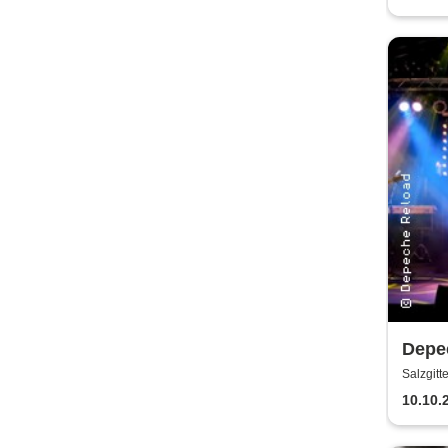
Depec
Depe
Salzgitt
10.10.