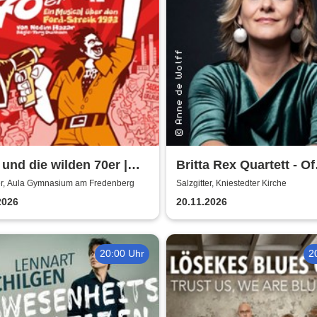
und die wilden 70er |
Britta Rex Quartett - Of
 Gymnasium am
Witches, Queens & Her
ter, Aula Gymnasium am Fredenberg
Salzgitter, Kniestedter Kirche
enberg
2026
20.11.2026
20:00 Uhr
2