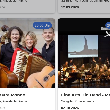
Erhard - Noch'n Gedich
er, Kniestedter Kirche
Salzgitter, Aula Gymnasium am Fre
2026
12.09.2026
20:00 Uhr
2
estra Mondo
Fine Arts Big Band - M
amerikanischer Traum 
er, Kniestedter Kirche
Salzgitter, Kulturscheune
Stories
2026
02.10.2026