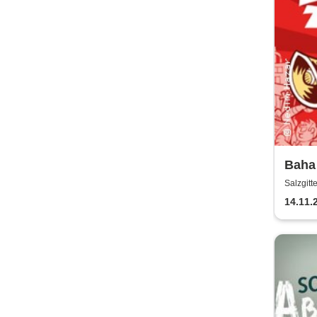
Baha 
Aula
Salzgit
Fred
14.11.