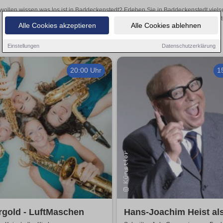
wollen wissen was los ist in Baddeckenstedt? Erleben Sie in Baddeckenstedt viels
Theateraufführungen oder aufregende Veranstaltungen in Baddeckenstedt
Alle Cookies akzeptieren
Alle Cookies ablehnen
Einstellungen
Datenschutzerklärung
20:00 Uhr
1
rgold - LuftMaschen
Hans-Joachim Heist al