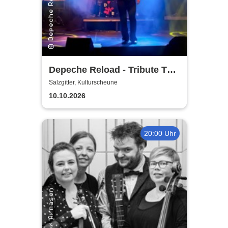
Depeche Reload - Tribute To
Depeche Mode
Salzgitter, Kulturscheune
10.10.2026
20:00 Uhr