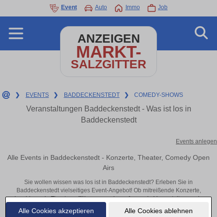
Event
Auto
Immo
Job
ANZEIGEN
MARKT-
SALZGITTER
❯
EVENTS
❯
BADDECKENSTEDT
❯
COMEDY-SHOWS
Veranstaltungen Baddeckenstedt - Was ist los in
Baddeckenstedt
Events anlegen
Alle Events in Baddeckenstedt - Konzerte, Theater, Comedy Open
Airs
Sie wollen wissen was los ist in Baddeckenstedt? Erleben Sie in
Baddeckenstedt vielseitiges Event-Angebot! Ob mitreißende Konzerte,
inspirierende Theateraufführungen oder aufregende Veranstaltungen in
Baddeckenstedt – hier finden alles im Überblick und Tickets.
Alle Cookies akzeptieren
Alle Cookies ablehnen