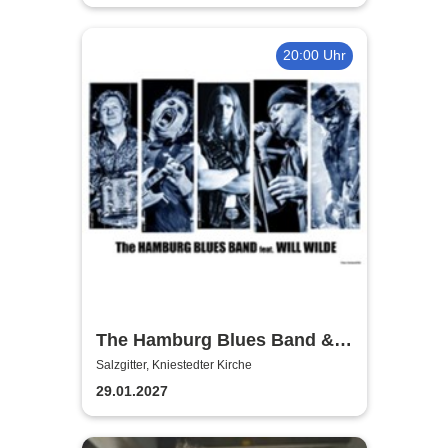
20:00 Uhr
The Hamburg Blues Band &
Friends
Salzgitter, Kniestedter Kirche
29.01.2027