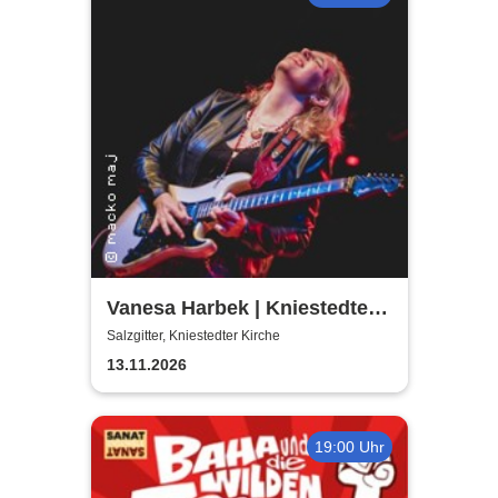
Vanesa Harbek | Kniestedter
Kirche
Salzgitter, Kniestedter Kirche
13.11.2026
19:00 Uhr