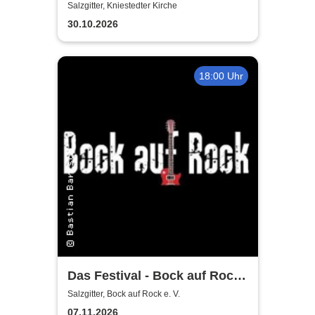
Salzgitter, Kniestedter Kirche
30.10.2026
18:00 Uhr
Das Festival - Bock auf Rock
gemeinnütziger e. V.
Salzgitter, Bock auf Rock e. V.
07.11.2026