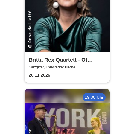
Britta Rex Quartett - Of
Witches, Queens & Heroines
Salzgitter, Kniestedter Kirche
20.11.2026
19:30 Uhr