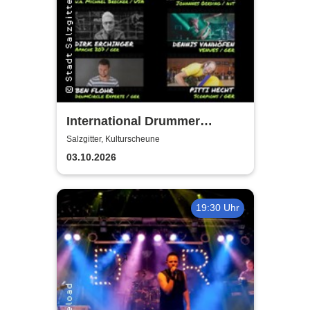
International Drummer
Meeting Konzert |
Salzgitter, Kulturscheune
Kulturscheune
03.10.2026
19:30 Uhr