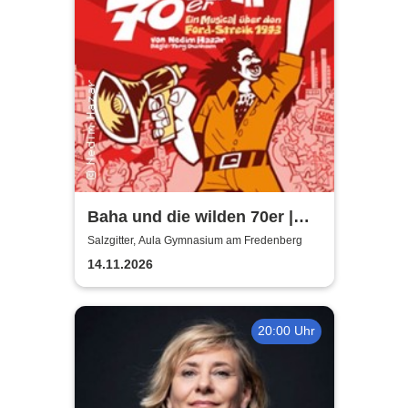
Baha und die wilden 70er |
Aula Gymnasium am
Salzgitter, Aula Gymnasium am Fredenberg
Fredenberg
14.11.2026
20:00 Uhr