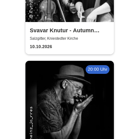
Svavar Knutur - Autumn
String Trio Tour
Salzgitter, Kniestedter Kirche
10.10.2026
20:00 Uhr