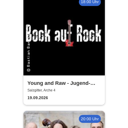
18:00 Uhr
Young and Raw - Jugend-
Konzert
Salzgitter, Arche 4
19.09.2026
20:00 Uhr