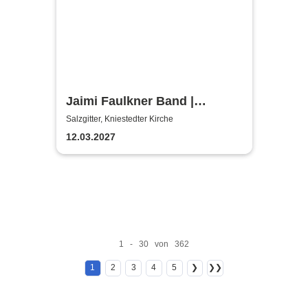
Jaimi Faulkner Band |
Kniestedter Kirche
Salzgitter, Kniestedter Kirche
12.03.2027
1 - 30 von 362
1
2
3
4
5
❯
❯❯