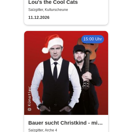
Lou's the Cool Cats
Salzgitter, Kulturscheune
11.12.2026
15:00 Uhr
Bauer sucht Christkind - mit
Ralf Bauer & Pat Fritz
Salzgitter, Arche 4