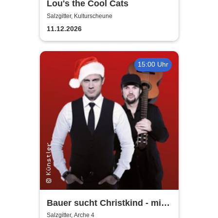
Lou's the Cool Cats
Salzgitter, Kulturscheune
11.12.2026
15:00 Uhr
Bauer sucht Christkind - mit
Ralf Bauer & Pat Fritz
Salzgitter, Arche 4