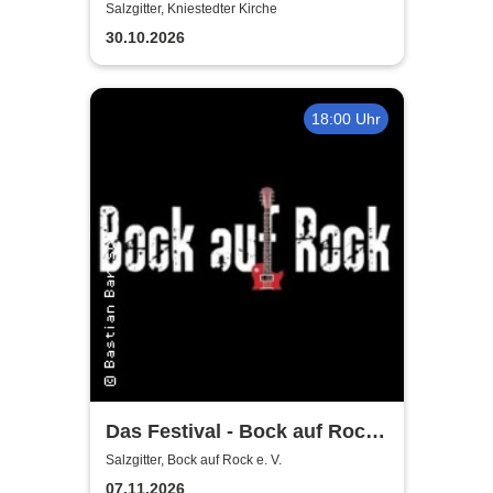
Salzgitter, Kniestedter Kirche
30.10.2026
18:00 Uhr
Das Festival - Bock auf Rock
gemeinnütziger e. V.
Salzgitter, Bock auf Rock e. V.
07.11.2026