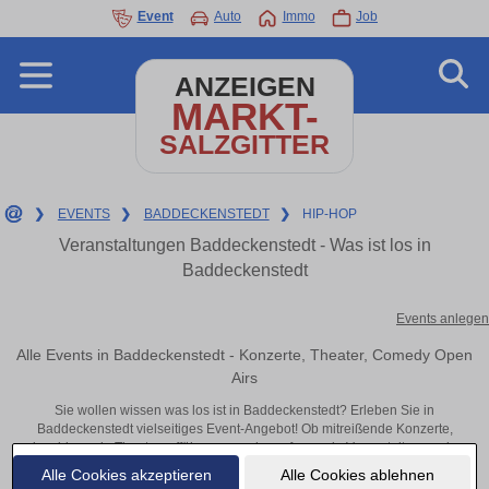
Event
Auto
Immo
Job
ANZEIGEN
MARKT-
SALZGITTER
❯
EVENTS
❯
BADDECKENSTEDT
❯
HIP-HOP
Veranstaltungen Baddeckenstedt - Was ist los in
Baddeckenstedt
Events anlegen
Alle Events in Baddeckenstedt - Konzerte, Theater, Comedy Open
Airs
Sie wollen wissen was los ist in Baddeckenstedt? Erleben Sie in
Baddeckenstedt vielseitiges Event-Angebot! Ob mitreißende Konzerte,
inspirierende Theateraufführungen oder aufregende Veranstaltungen in
Baddeckenstedt – hier finden alles im Überblick und Tickets.
Alle Cookies akzeptieren
Alle Cookies ablehnen