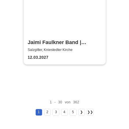
Jaimi Faulkner Band |
Kniestedter Kirche
Salzgitter, Kniestedter Kirche
12.03.2027
1 - 30 von 362
1
2
3
4
5
❯
❯❯