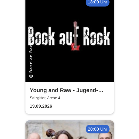
18:00 Uhr
Young and Raw - Jugend-
Konzert
Salzgitter, Arche 4
19.09.2026
20:00 Uhr