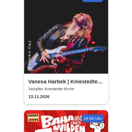
Vanesa Harbek | Kniestedter
Kirche
Salzgitter, Kniestedter Kirche
13.11.2026
19:00 Uhr