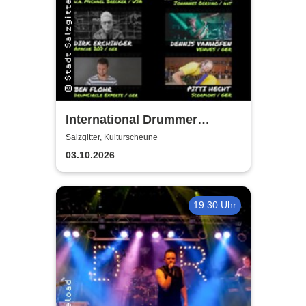
International Drummer
Meeting Konzert |
Salzgitter, Kulturscheune
Kulturscheune
03.10.2026
19:30 Uhr