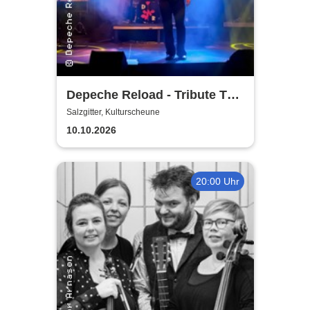
Depeche Reload - Tribute To
Depeche Mode
Salzgitter, Kulturscheune
10.10.2026
20:00 Uhr