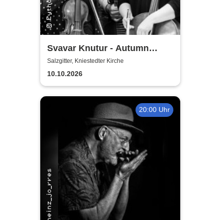
Svavar Knutur - Autumn
String Trio Tour
Salzgitter, Kniestedter Kirche
10.10.2026
20:00 Uhr