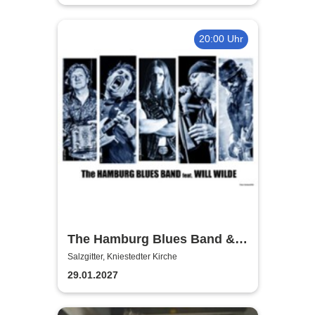
20:00 Uhr
The Hamburg Blues Band &
Friends
Salzgitter, Kniestedter Kirche
29.01.2027