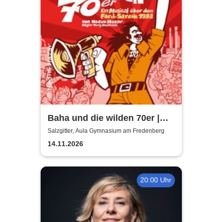
Baha und die wilden 70er |
Aula Gymnasium am
Salzgitter, Aula Gymnasium am Fredenberg
Fredenberg
14.11.2026
20:00 Uhr