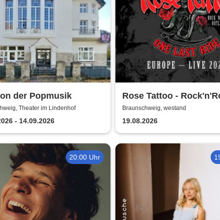
kon der Popmusik
Rose Tattoo - Rock'n'Ro
Outlaws – One Last Ri
hweig, Theater im Lindenhof
Braunschweig, westand
2026 - 14.09.2026
19.08.2026
20:00 Uhr
1