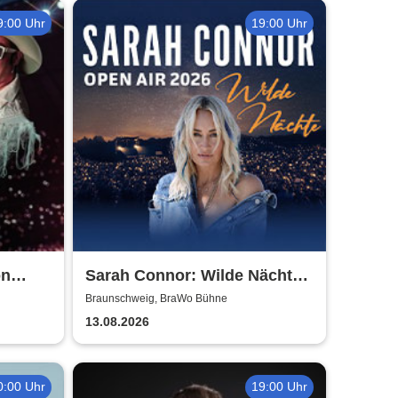
9:00 Uhr
19:00 Uhr
on
Sarah Connor: Wilde Nächte -
Open Air 2026
Braunschweig, BraWo Bühne
13.08.2026
0:00 Uhr
19:00 Uhr