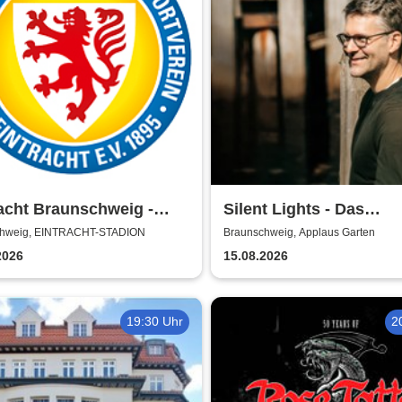
acht Braunschweig -
Silent Lights - Das
n 2026/27
Mitternachtskonzert
chweig, EINTRACHT-STADION
Braunschweig, Applaus Garten
2026
15.08.2026
19:30 Uhr
2