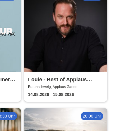
mmer
Louie - Best of Applaus
Garten
Braunschweig, Applaus Garten
14.08.2026 - 15.08.2026
3:30 Uhr
20:00 Uhr