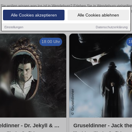
Sie wollen wissen was los ist in Wendeburg? Erleben Sie in Wendeburg vielseitig
Theateraufführungen oder aufregende Veranstaltungen in Wendeburg –
Alle Cookies akzeptieren
Alle Cookies ablehnen
Einstellungen
Datenschutzerklärung
18:00 Uhr
1
ldinner - Dr. Jekyll & Mr.
Gruseldinner - Jack th