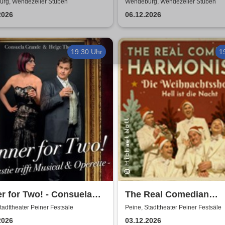
Ripper
rg, Wendezeller Stuben
Wendeburg, Wendezeller Stuben
2026
06.12.2026
19:30 Uhr
1
r for Two! - Consuela
The Real Comedian
d & Helge Thomas
Harmonists - Die
tadttheater Peiner Festsäle
Peine, Stadttheater Peiner Festsäle
Weihnachtsshow - Hell 
2026
03.12.2026