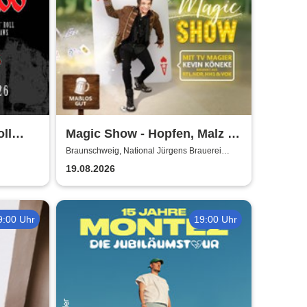
ll
Magic Show - Hopfen, Malz &
de
Wunder - Kevin Köneke
Braunschweig, National Jürgens Brauerei
GmbH
19.08.2026
9:00 Uhr
19:00 Uhr