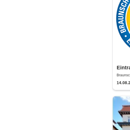
Eintr
Saiso
Brauns
14.08.