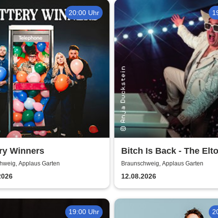
20:00 Uhr
1
ry Winners
Bitch Is Back - The Elt
John Show
hweig, Applaus Garten
Braunschweig, Applaus Garten
2026
12.08.2026
19:00 Uhr
2