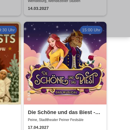
Wendeburg, Wendezeller Stuben
14.03.2027
9:30 Uhr
15:00 Uhr
Die Schöne und das Biest -
das Musical | Theater Liberi
Peine, Stadttheater Peiner Festsäle
ist die
17.04.2027