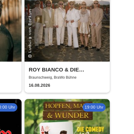
ROY BIANCO & DIE
ABBRUNZATI BOYS - LIVE
Braunschweig, BraWo Bühne
2026
16.08.2026
0:00 Uhr
19:00 Uhr