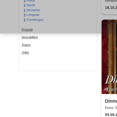
Hyde
❯ Peine
Wendebu
❯ Ilsede
18.10.
❯ Vechelde
❯ Lengede
❯ Cremlingen
Freizeit
Immobilien
Autos
Jobs
Dinne
Gran
Peine, S
05.09.