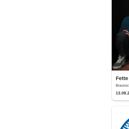
Fette
Jaco
Braunsc
13.08.