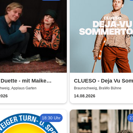
 Duette - mit Maike
CLUESO - Deja Vu So
bs & Markus Schultze
Open Air
hweig, Applaus Garten
Braunschweig, BraWo Bühne
2026
14.08.2026
18:30 Uhr
2