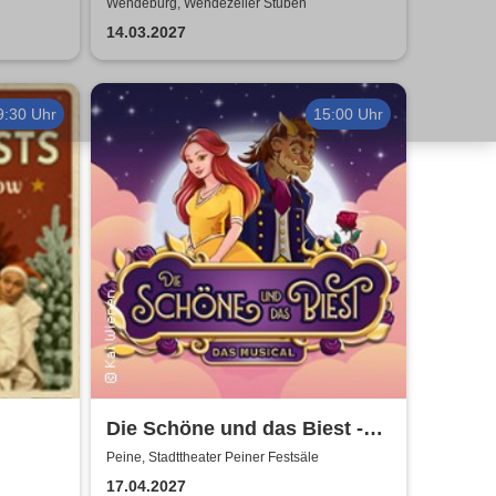
Wendeburg, Wendezeller Stuben
14.03.2027
9:30 Uhr
15:00 Uhr
Die Schöne und das Biest -
das Musical | Theater Liberi
Peine, Stadttheater Peiner Festsäle
ist die
17.04.2027