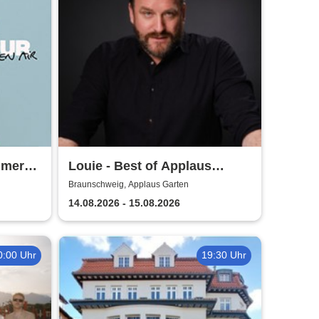
mmer
Louie - Best of Applaus
Garten
Braunschweig, Applaus Garten
14.08.2026 - 15.08.2026
0:00 Uhr
19:30 Uhr