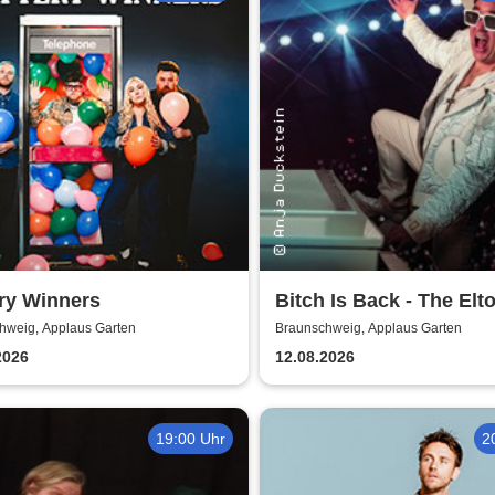
ry Winners
Bitch Is Back - The Elt
John Show
hweig, Applaus Garten
Braunschweig, Applaus Garten
2026
12.08.2026
19:00 Uhr
2