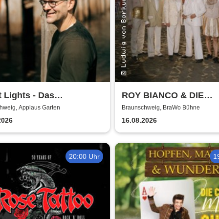
t Lights - Das
ROY BIANCO & DIE
rnachtskonzert
ABBRUNZATI BOYS - L
hweig, Applaus Garten
Braunschweig, BraWo Bühne
2026
2026
16.08.2026
20:00 Uhr
1