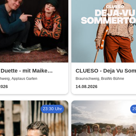
 Duette - mit Maike
CLUESO - Deja Vu So
bs & Markus Schultze
Open Air
hweig, Applaus Garten
Braunschweig, BraWo Bühne
2026
14.08.2026
23:30 Uhr
2