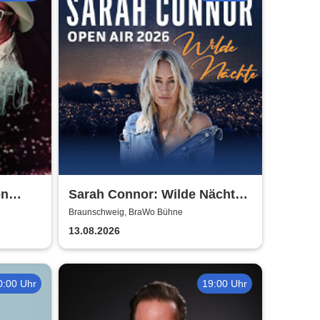
on
Sarah Connor: Wilde Nächte -
Open Air 2026
Braunschweig, BraWo Bühne
13.08.2026
0:00 Uhr
19:00 Uhr