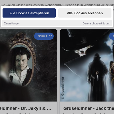
Sie wollen wissen was los ist in Wendeburg? Erleben Sie in Wendeburg vielseitig
Theateraufführungen oder aufregende Veranstaltungen in Wendeburg –
Alle Cookies akzeptieren
Alle Cookies ablehnen
Einstellungen
Datenschutzerklärung
18:00 Uhr
1
ldinner - Dr. Jekyll & Mr.
Gruseldinner - Jack th