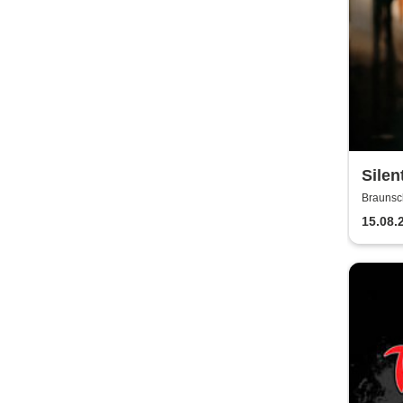
Silen
Mitte
Braunsc
15.08.