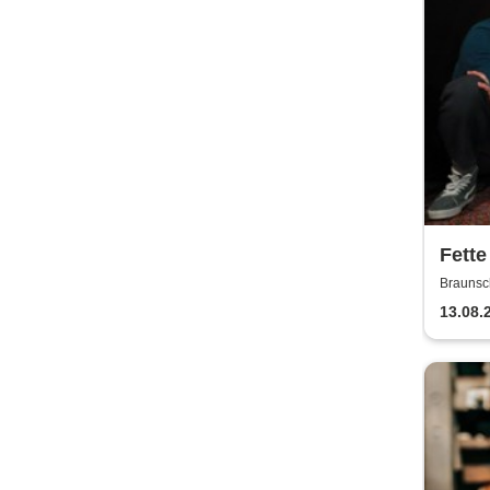
Fette
Jaco
Braunsc
13.08.