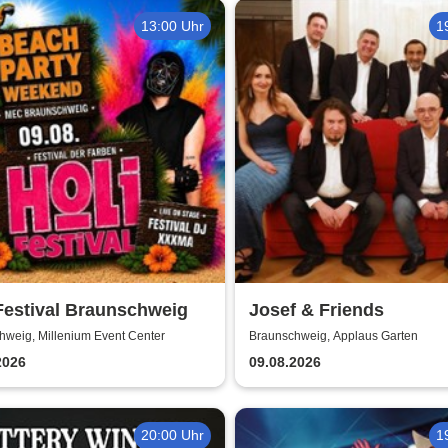
13:00 Uhr
1
Festival Braunschweig
Josef & Friends
hweig, Millenium Event Center
Braunschweig, Applaus Garten
2026
09.08.2026
20:00 Uhr
1