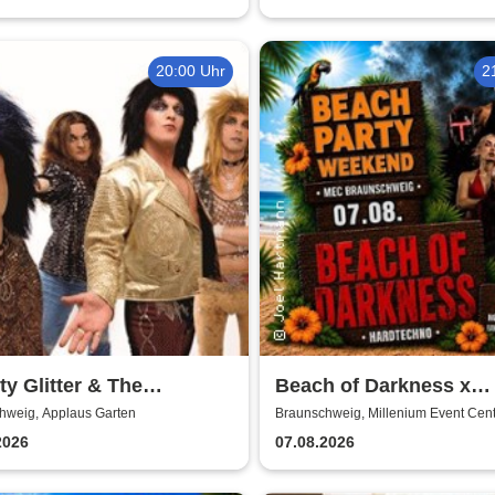
Nacht
20:00 Uhr
2
y Glitter & The
Beach of Darkness x
hearts - Live 2026
Poltergst x Techno
hweig, Applaus Garten
Braunschweig, Millenium Event Cen
2026
07.08.2026