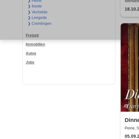
Hyde
❯ Peine
Wendebu
❯ Ilsede
18.10.
❯ Vechelde
❯ Lengede
❯ Cremlingen
Freizeit
Immobilien
Autos
Jobs
Dinne
Gran
Peine, S
05.09.