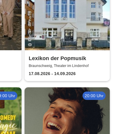
Lexikon der Popmusik
IVE
Braunschweig, Theater im Lindenhof
17.08.2026 - 14.09.2026
9:00 Uhr
20:00 Uhr