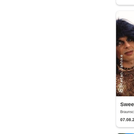
Sweet
Sweet
Braunsc
07.08.