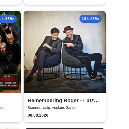
1:00 Uhr
19:00 Uhr
Remembering Roger - Lutz
Krajenski Big Band feat. Atrin
ter
Braunschweig, Applaus Garten
Madani
08.08.2026