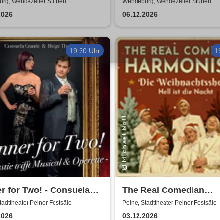
Ripper
rg, Wendezeller Stuben
Wendeburg, Wendezeller Stuben
2026
06.12.2026
19:30 Uhr
1
r for Two! - Consuela
The Real Comedian
d & Helge Thomas
Harmonists - Die
tadttheater Peiner Festsäle
Peine, Stadttheater Peiner Festsäle
Weihnachtsshow - Hell 
2026
03.12.2026