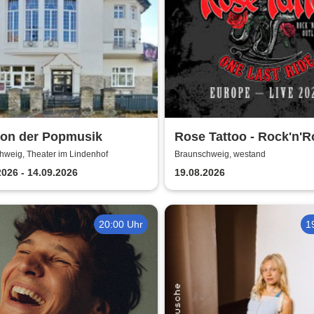
kon der Popmusik
Rose Tattoo - Rock'n'Ro
Outlaws – One Last Ri
hweig, Theater im Lindenhof
Braunschweig, westand
2026 - 14.09.2026
19.08.2026
20:00 Uhr
1