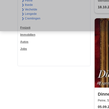
Hyde
❯ Peine
Wendebu
❯ Ilsede
18.10.
❯ Vechelde
❯ Lengede
❯ Cremlingen
Freizeit
Immobilien
Autos
Jobs
Dinne
Gran
Peine, S
05.09.