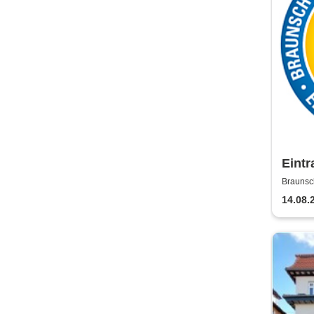
Eintr
Saiso
Brauns
14.08.