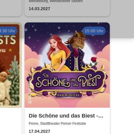
Wendeburg, Wendezeller Stuben
14.03.2027
9:30 Uhr
15:00 Uhr
Die Schöne und das Biest -
das Musical | Theater Liberi
Peine, Stadttheater Peiner Festsäle
ist die
17.04.2027