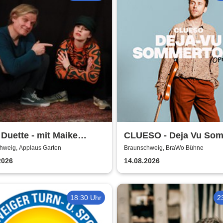
 Duette - mit Maike
CLUESO - Deja Vu So
bs & Markus Schultze
Open Air
hweig, Applaus Garten
Braunschweig, BraWo Bühne
2026
14.08.2026
18:30 Uhr
2