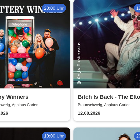
20:00 Uhr
1
ry Winners
Bitch Is Back - The Elt
John Show
hweig, Applaus Garten
Braunschweig, Applaus Garten
2026
12.08.2026
19:00 Uhr
2