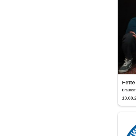
Fette
Jaco
Braunsc
13.08.