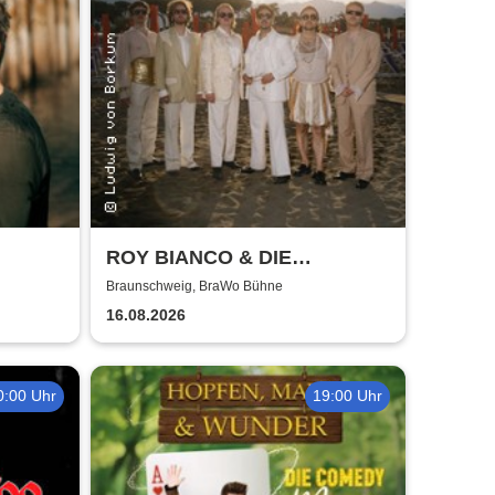
ROY BIANCO & DIE
ABBRUNZATI BOYS - LIVE
Braunschweig, BraWo Bühne
2026
16.08.2026
0:00 Uhr
19:00 Uhr