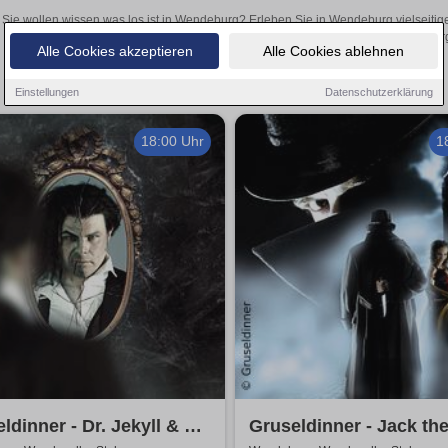
Sie wollen wissen was los ist in Wendeburg? Erleben Sie in Wendeburg vielseitig
Theateraufführungen oder aufregende Veranstaltungen in Wendeburg –
Alle Cookies akzeptieren
Alle Cookies ablehnen
Einstellungen
Datenschutzerklärung
18:00 Uhr
1
ldinner - Dr. Jekyll & Mr.
Gruseldinner - Jack th