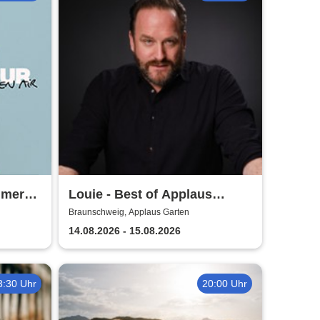
mmer
Louie - Best of Applaus
Garten
Braunschweig, Applaus Garten
14.08.2026 - 15.08.2026
3:30 Uhr
20:00 Uhr