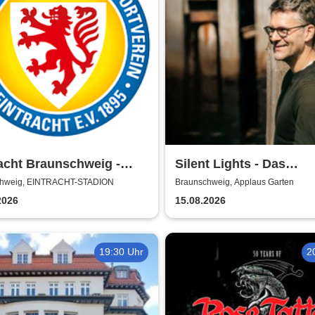
acht Braunschweig -
Silent Lights - Das
n 2026/27
Mitternachtskonzert
chweig, EINTRACHT-STADION
Braunschweig, Applaus Garten
2026
15.08.2026
19:30 Uhr
2