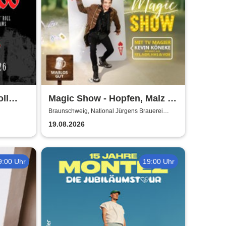
ll
Magic Show - Hopfen, Malz &
de
Wunder - Kevin Köneke
Braunschweig, National Jürgens Brauerei
GmbH
19.08.2026
9:00 Uhr
19:00 Uhr