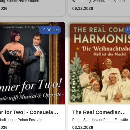
Ripper
rg, Wendezeller Stuben
Wendeburg, Wendezeller Stuben
2026
06.12.2026
19:30 Uhr
1
r for Two! - Consuela
The Real Comedian
d & Helge Thomas
Harmonists - Die
tadttheater Peiner Festsäle
Peine, Stadttheater Peiner Festsäle
Weihnachtsshow - Hell 
2026
03.12.2026