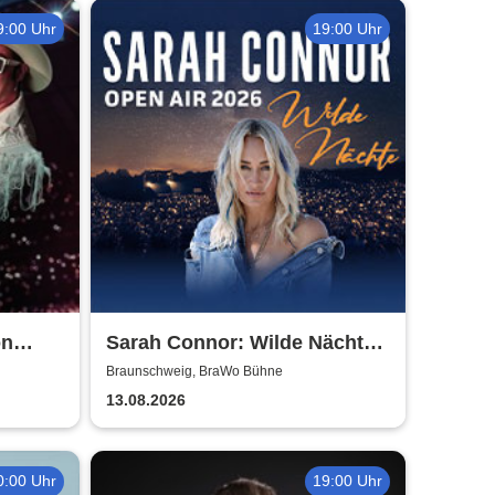
9:00 Uhr
19:00 Uhr
on
Sarah Connor: Wilde Nächte -
Open Air 2026
Braunschweig, BraWo Bühne
13.08.2026
0:00 Uhr
19:00 Uhr