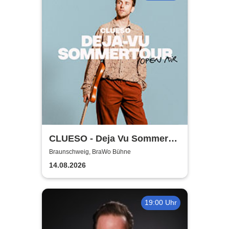
CLUESO - Deja Vu Sommer
Open Air
Braunschweig, BraWo Bühne
14.08.2026
19:00 Uhr