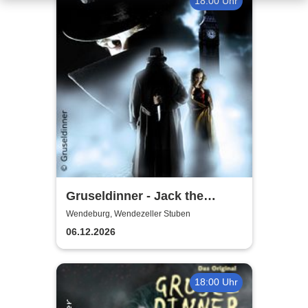
18:00 Uhr
Gruseldinner - Jack the
Ripper
Wendeburg, Wendezeller Stuben
06.12.2026
18:00 Uhr