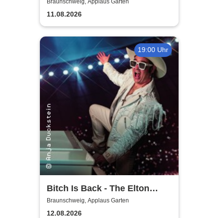
Braunschweig, Applaus Garten
11.08.2026
19:00 Uhr
Bitch Is Back - The Elton
John Show
Braunschweig, Applaus Garten
12.08.2026