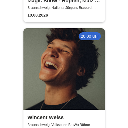
Magic Show - Hopfen, Malz &
Wunder - Kevin Köneke
Braunschweig, National Jürgens Brauerei
GmbH
19.08.2026
20:00 Uhr
Wincent Weiss
Braunschweig, Volksbank BraWo Bühne