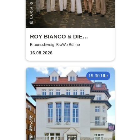
ROY BIANCO & DIE
ABBRUNZATI BOYS - LIVE
Braunschweig, BraWo Bühne
2026
16.08.2026
19:30 Uhr