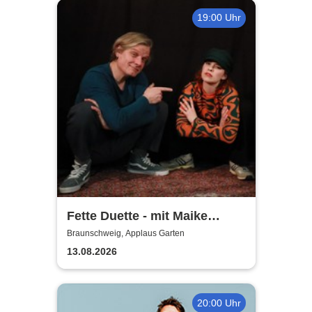
19:00 Uhr
Fette Duette - mit Maike
Jacobs & Markus Schultze
Braunschweig, Applaus Garten
13.08.2026
20:00 Uhr