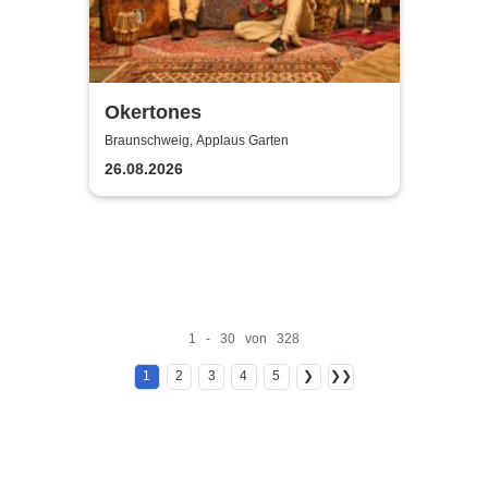
Okertones
Braunschweig, Applaus Garten
26.08.2026
1 - 30 von 328
1
2
3
4
5
❯
❯❯