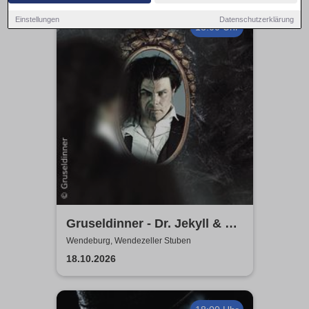
Einstellungen
Datenschutzerklärung
18:00 Uhr
Gruseldinner - Dr. Jekyll & Mr.
Hyde
Wendeburg, Wendezeller Stuben
18.10.2026