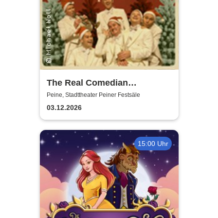
The Real Comedian
Harmonists - Die
Peine, Stadttheater Peiner Festsäle
Weihnachtsshow - Hell ist die
03.12.2026
Nacht
15:00 Uhr