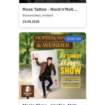
Rose Tattoo - Rock'n'Roll
Outlaws – One Last Ride
Braunschweig, westand
19.08.2026
19:00 Uhr