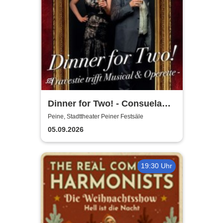
Dinner for Two! - Consuela
Grand & Helge Thomas
Peine, Stadttheater Peiner Festsäle
05.09.2026
19:30 Uhr