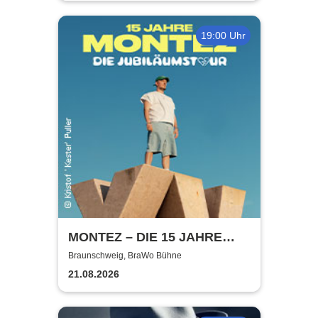
19:00 Uhr
MONTEZ – DIE 15 JAHRE
MONTEZ – TOUR
Braunschweig, BraWo Bühne
21.08.2026