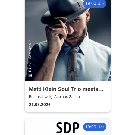
19:00 Uhr
Matti Klein Soul Trio meets
Max Mutzke
Braunschweig, Applaus Garten
21.08.2026
19:00 Uhr