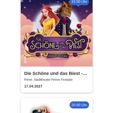
15:00 Uhr
Die Schöne und das Biest -
das Musical | Theater Liberi
Peine, Stadttheater Peiner Festsäle
17.04.2027
20:00 Uhr