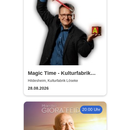
Magic Time - Kulturfabrik
Löseke
Hildesheim, Kulturfabrik Löseke
28.08.2026
20:00 Uhr