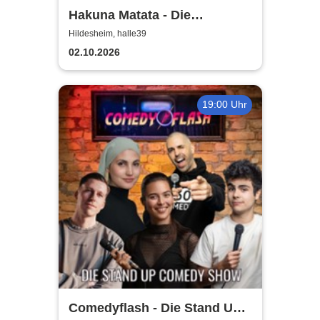
Hakuna Matata - Die
einzigartige große
Hildesheim, halle39
Kindermusical-Gala
02.10.2026
19:00 Uhr
Comedyflash - Die Stand Up