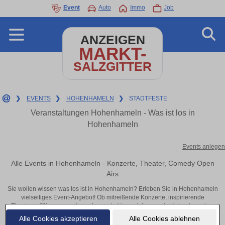
Event
Auto
Immo
Job
ANZEIGEN
MARKT-
SALZGITTER
❯
EVENTS
❯
HOHENHAMELN
❯
STADTFESTE
Veranstaltungen Hohenhameln - Was ist los in
Hohenhameln
Events anlegen
Alle Events in Hohenhameln - Konzerte, Theater, Comedy Open
Airs
Sie wollen wissen was los ist in Hohenhameln? Erleben Sie in Hohenhameln
vielseitiges Event-Angebot! Ob mitreißende Konzerte, inspirierende
Theateraufführungen oder aufregende Veranstaltungen in Hohenhameln –
hier finden alles im Überblick und Tickets.
Alle Cookies akzeptieren
Alle Cookies ablehnen