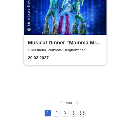
Musical Dinner "Mamma Mia
Special"
Hildesheim, Parkhotel Berghölzchen
20.02.2027
1 - 30 von 82
1
2
3
❯
❯❯