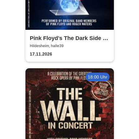
Pink Floyd's The Dark Side of
the Moon - In Concert
Hildesheim, halle39
17.11.2026
18:00 Uhr