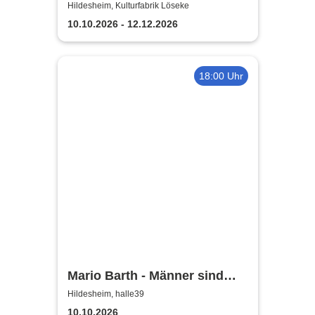
Comedy Show in Hildesheim
Hildesheim, Kulturfabrik Löseke
10.10.2026 - 12.12.2026
18:00 Uhr
Mario Barth - Männer sind
nichts ohne die Frauen
Hildesheim, halle39
10.10.2026