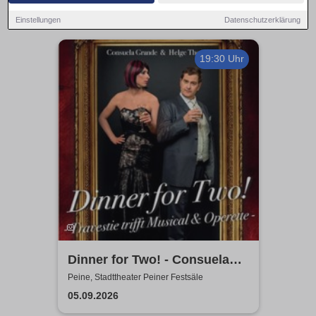
Einstellungen
Datenschutzerklärung
19:30 Uhr
Dinner for Two! - Consuela
Grand & Helge Thomas
Peine, Stadttheater Peiner Festsäle
05.09.2026