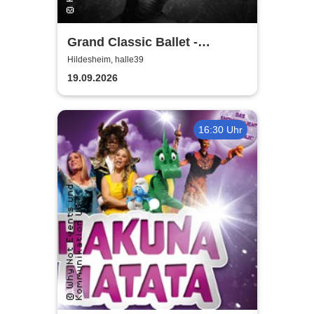
Grand Classic Ballet -
Schwanensee - Jenseits der
Hildesheim, halle39
Bühne mit live Streichquartett
19.09.2026
16:30 Uhr