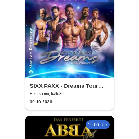
SIXX PAXX - Dreams Tour
2026/27
Hildesheim, halle39
30.10.2026
19:00 Uhr