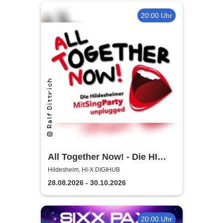
20:00 Uhr
All Together Now! - Die HI
MitSingParty
Hildesheim, HI-X DIGIHUB
28.08.2026 - 30.10.2026
20:00 Uhr