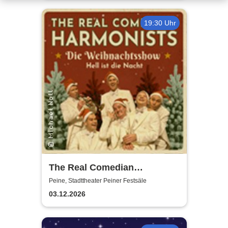
19:30 Uhr
The Real Comedian
Harmonists - Die
Peine, Stadttheater Peiner Festsäle
Weihnachtsshow - Hell ist die
03.12.2026
Nacht