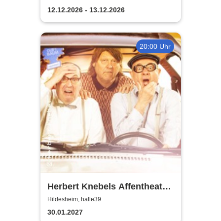
12.12.2026 - 13.12.2026
20:00 Uhr
Herbert Knebels Affentheater
- Voll Karacho!
Hildesheim, halle39
30.01.2027