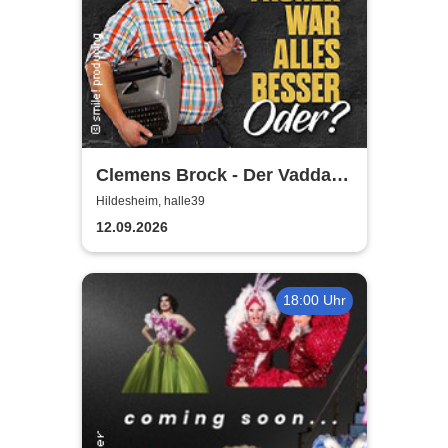
Clemens Brock - Der Vadda -
Früher war alles besser,
Hildesheim, halle39
oder?
12.09.2026
18:00 Uhr