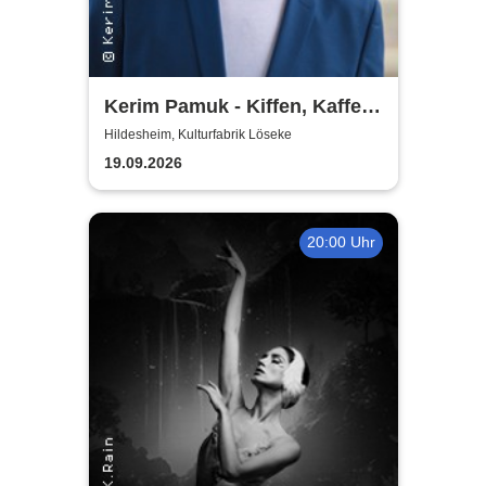
Kerim Pamuk - Kiffen, Kaffee
& Kajal
Hildesheim, Kulturfabrik Löseke
19.09.2026
20:00 Uhr