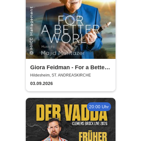
Giora Feidman - For a Better
World
Hildesheim, ST. ANDREASKIRCHE
03.09.2026
20:00 Uhr