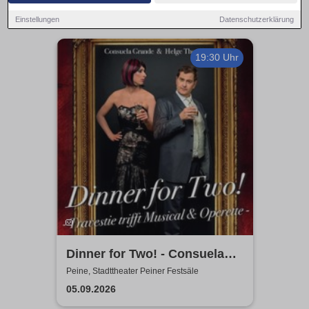
Einstellungen
Datenschutzerklärung
19:30 Uhr
Dinner for Two! - Consuela
Grand & Helge Thomas
Peine, Stadttheater Peiner Festsäle
05.09.2026