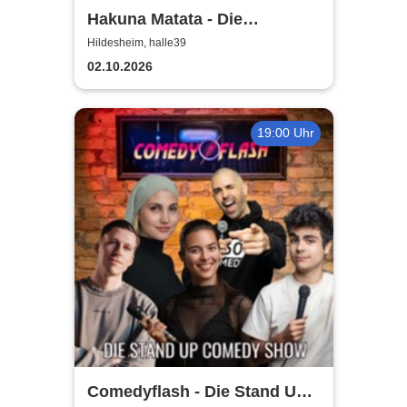
Hakuna Matata - Die
einzigartige große
Hildesheim, halle39
Kindermusical-Gala
02.10.2026
19:00 Uhr
Comedyflash - Die Stand Up