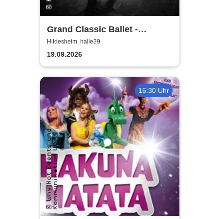
Grand Classic Ballet -
Schwanensee - Jenseits der
Hildesheim, halle39
Bühne mit live Streichquartett
19.09.2026
16:30 Uhr