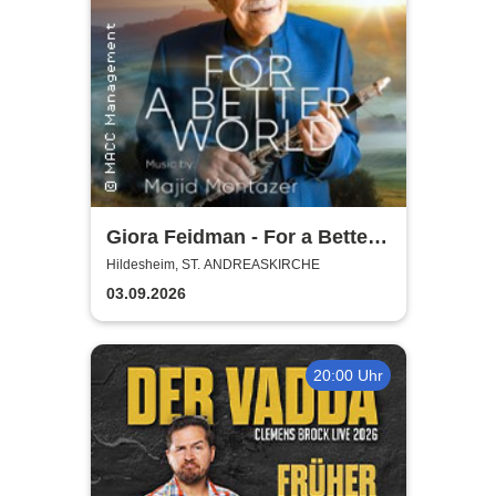
Giora Feidman - For a Better
World
Hildesheim, ST. ANDREASKIRCHE
03.09.2026
20:00 Uhr