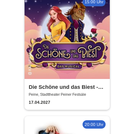
15:00 Uhr
Die Schöne und das Biest -
das Musical | Theater Liberi
Peine, Stadttheater Peiner Festsäle
17.04.2027
20:00 Uhr