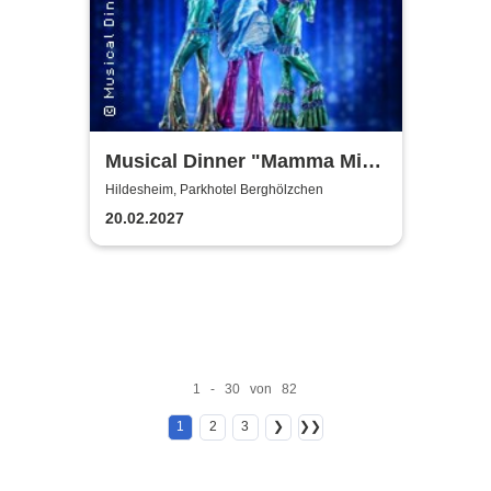
Musical Dinner "Mamma Mia
Special"
Hildesheim, Parkhotel Berghölzchen
20.02.2027
1 - 30 von 82
1
2
3
❯
❯❯