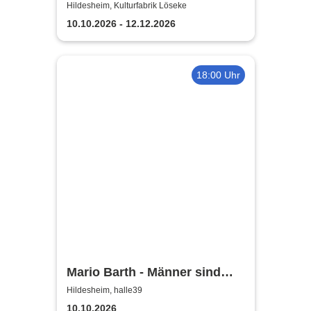
Comedy Show in Hildesheim
Hildesheim, Kulturfabrik Löseke
10.10.2026 - 12.12.2026
18:00 Uhr
Mario Barth - Männer sind
nichts ohne die Frauen
Hildesheim, halle39
10.10.2026