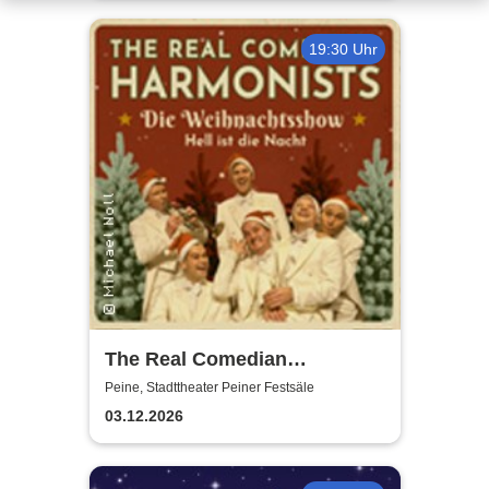
19:30 Uhr
The Real Comedian
Harmonists - Die
Peine, Stadttheater Peiner Festsäle
Weihnachtsshow - Hell ist die
03.12.2026
Nacht