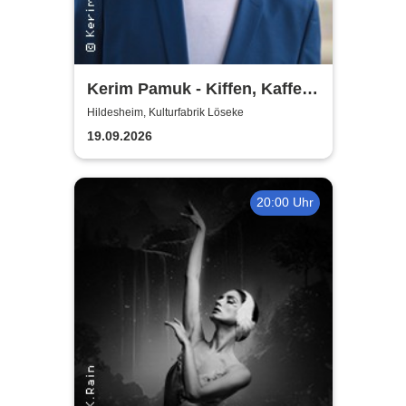
Kerim Pamuk - Kiffen, Kaffee
& Kajal
Hildesheim, Kulturfabrik Löseke
19.09.2026
20:00 Uhr