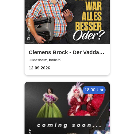
Clemens Brock - Der Vadda -
Früher war alles besser,
Hildesheim, halle39
oder?
12.09.2026
18:00 Uhr