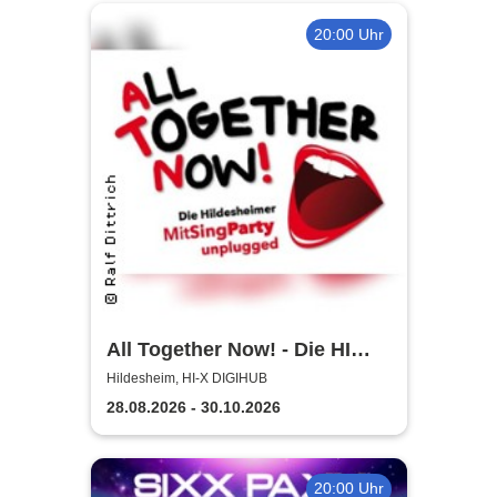
20:00 Uhr
All Together Now! - Die HI
MitSingParty
Hildesheim, HI-X DIGIHUB
28.08.2026 - 30.10.2026
20:00 Uhr