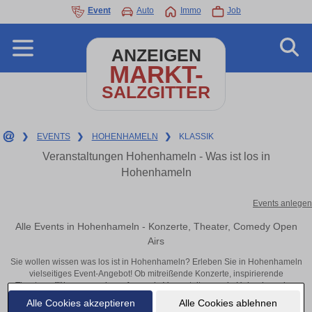
Event
Auto
Immo
Job
ANZEIGEN
MARKT-
SALZGITTER
❯
EVENTS
❯
HOHENHAMELN
❯
KLASSIK
Veranstaltungen Hohenhameln - Was ist los in
Hohenhameln
Events anlegen
Alle Events in Hohenhameln - Konzerte, Theater, Comedy Open
Airs
Sie wollen wissen was los ist in Hohenhameln? Erleben Sie in Hohenhameln
vielseitiges Event-Angebot! Ob mitreißende Konzerte, inspirierende
Theateraufführungen oder aufregende Veranstaltungen in Hohenhameln –
hier finden alles im Überblick und Tickets.
Alle Cookies akzeptieren
Alle Cookies ablehnen