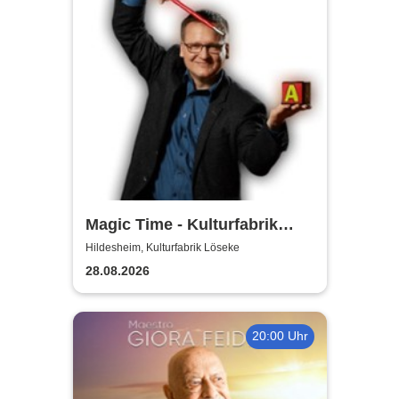
Magic Time - Kulturfabrik
Löseke
Hildesheim, Kulturfabrik Löseke
28.08.2026
20:00 Uhr