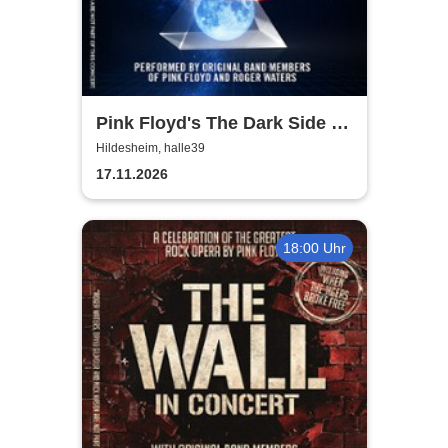
Pink Floyd's The Dark Side of
the Moon - In Concert
Hildesheim, halle39
17.11.2026
18:00 Uhr