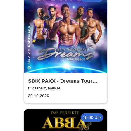
SIXX PAXX - Dreams Tour
2026/27
Hildesheim, halle39
30.10.2026
19:00 Uhr