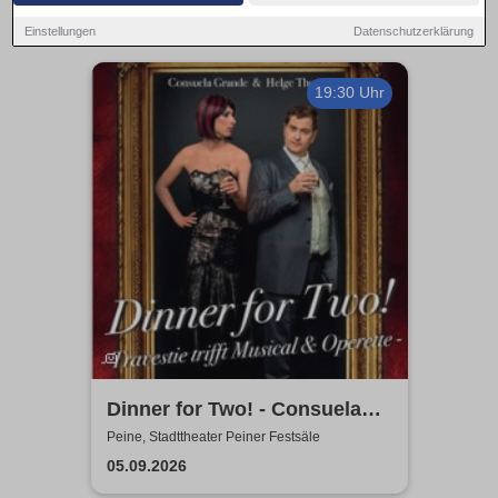
Einstellungen
Datenschutzerklärung
19:30 Uhr
Dinner for Two! - Consuela
Grand & Helge Thomas
Peine, Stadttheater Peiner Festsäle
05.09.2026