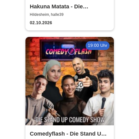
Hakuna Matata - Die
einzigartige große
Hildesheim, halle39
Kindermusical-Gala
02.10.2026
19:00 Uhr
Comedyflash - Die Stand Up