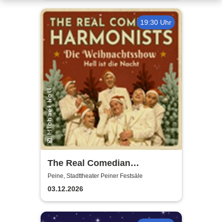
19:30 Uhr
The Real Comedian
Harmonists - Die
Peine, Stadttheater Peiner Festsäle
Weihnachtsshow - Hell ist die
03.12.2026
Nacht