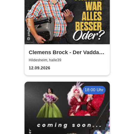
Clemens Brock - Der Vadda -
Früher war alles besser,
Hildesheim, halle39
oder?
12.09.2026
18:00 Uhr