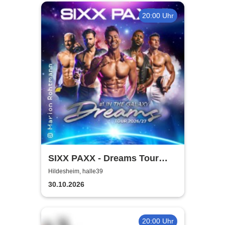
20:00 Uhr
SIXX PAXX - Dreams Tour
2026/27
Hildesheim, halle39
30.10.2026
20:00 Uhr