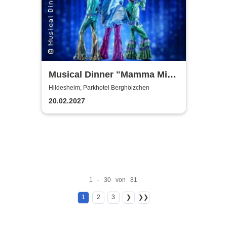
Musical Dinner "Mamma Mia
Special"
Hildesheim, Parkhotel Berghölzchen
20.02.2027
1 - 30 von 81
1
2
3
❯
❯❯