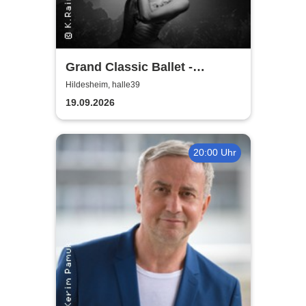
Grand Classic Ballet -
Schwanensee - Jenseits der
Hildesheim, halle39
Bühne mit live Streichquartett
19.09.2026
20:00 Uhr