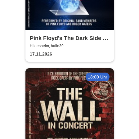
Pink Floyd's The Dark Side of
the Moon - In Concert
Hildesheim, halle39
17.11.2026
18:00 Uhr