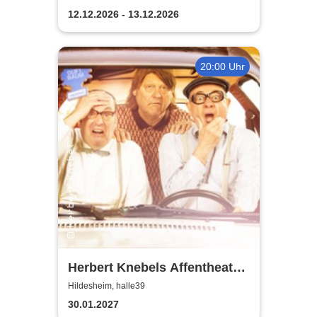
12.12.2026 - 13.12.2026
20:00 Uhr
Herbert Knebels Affentheater
- Voll Karacho!
Hildesheim, halle39
30.01.2027