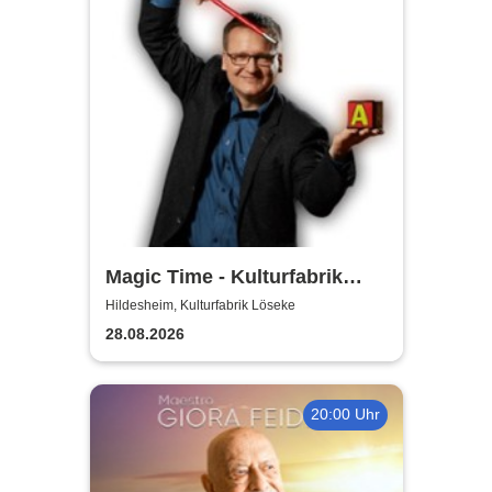
Magic Time - Kulturfabrik
Löseke
Hildesheim, Kulturfabrik Löseke
28.08.2026
20:00 Uhr