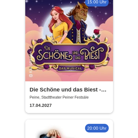
15:00 Uhr
Die Schöne und das Biest -
das Musical | Theater Liberi
Peine, Stadttheater Peiner Festsäle
17.04.2027
20:00 Uhr