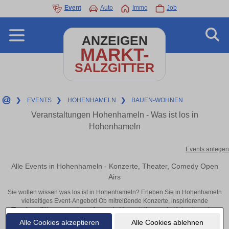
Event
Auto
Immo
Job
ANZEIGEN
MARKT-
SALZGITTER
❯
EVENTS
❯
HOHENHAMELN
❯
BAUEN-WOHNEN
Veranstaltungen Hohenhameln - Was ist los in
Hohenhameln
Events anlegen
Alle Events in Hohenhameln - Konzerte, Theater, Comedy Open
Airs
Sie wollen wissen was los ist in Hohenhameln? Erleben Sie in Hohenhameln
vielseitiges Event-Angebot! Ob mitreißende Konzerte, inspirierende
Theateraufführungen oder aufregende Veranstaltungen in Hohenhameln –
hier finden alles im Überblick und Tickets.
Alle Cookies akzeptieren
Alle Cookies ablehnen