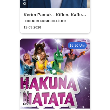
Kerim Pamuk - Kiffen, Kaffee
& Kajal
Hildesheim, Kulturfabrik Löseke
19.09.2026
16:30 Uhr