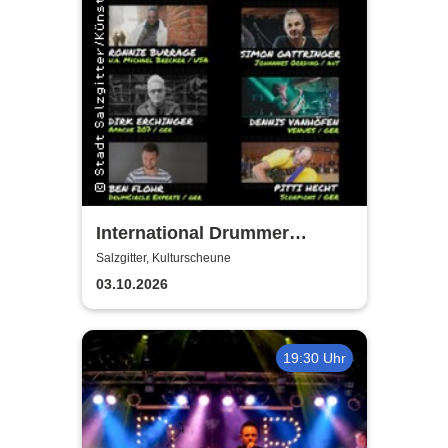
International Drummer
Meeting Konzert |
Salzgitter, Kulturscheune
Kulturscheune
03.10.2026
19:30 Uhr