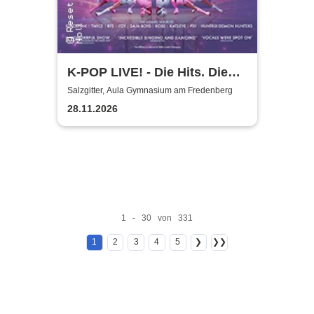
K-POP LIVE! - Die Hits. Die
Moves. Die Show.
Salzgitter, Aula Gymnasium am Fredenberg
28.11.2026
1 - 30 von 331
1
2
3
4
5
❯
❯❯