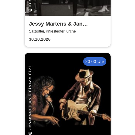
Jessy Martens & Jan
Fischer's Blues Support
Salzgitter, Kniestedter Kirche
30.10.2026
20:00 Uhr