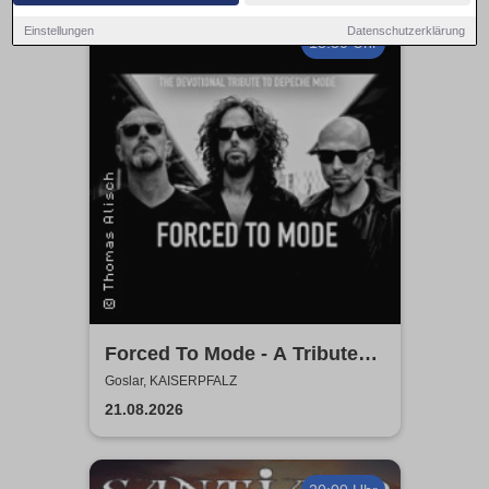
Einstellungen
Datenschutzerklärung
18:30 Uhr
Forced To Mode - A Tribute
To Depeche Mode
Goslar, KAISERPFALZ
21.08.2026