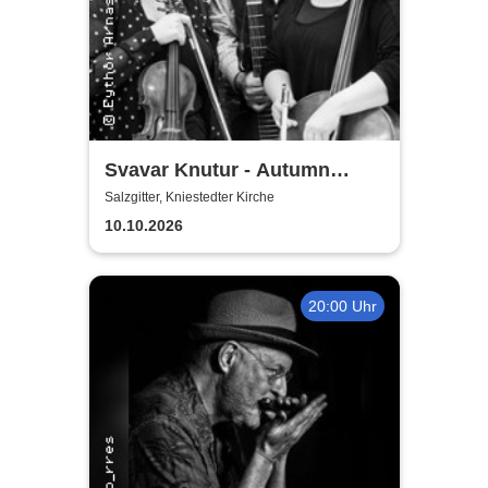
Svavar Knutur - Autumn
String Trio Tour
Salzgitter, Kniestedter Kirche
10.10.2026
20:00 Uhr