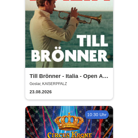
Till Brönner - Italia - Open Air
2026
Goslar, KAISERPFALZ
23.08.2026
10:30 Uhr