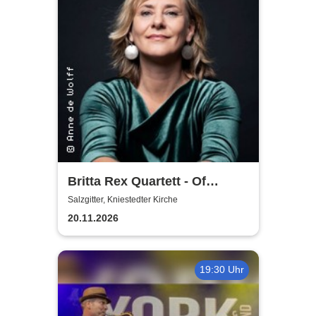
Britta Rex Quartett - Of
Witches, Queens & Heroines
Salzgitter, Kniestedter Kirche
20.11.2026
19:30 Uhr