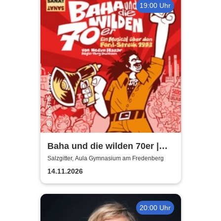
19:00 Uhr
Baha und die wilden 70er |
Aula Gymnasium am
Salzgitter, Aula Gymnasium am Fredenberg
Fredenberg
14.11.2026
20:00 Uhr