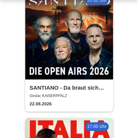
20:00 Uhr
SANTIANO - Da braut sich
was zusammen - Open Air
Goslar, KAISERPFALZ
2026
22.08.2026
17:00 Uhr