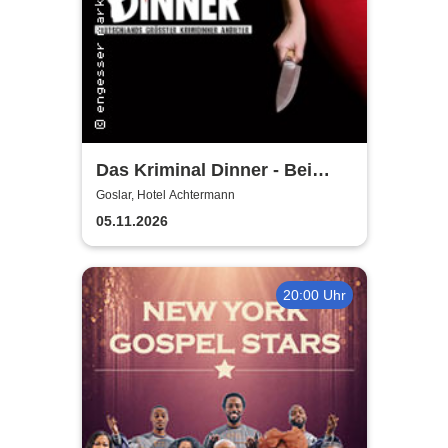
Das Kriminal Dinner - Bei
Aussage: Mord!
Goslar, Hotel Achtermann
05.11.2026
20:00 Uhr