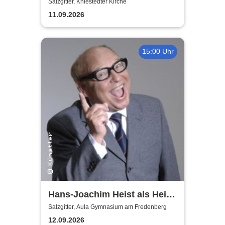
Salzgitter, Kniestedter Kirche
11.09.2026
15:00 Uhr
Hans-Joachim Heist als Heinz
Erhard - Noch'n Gedicht
Salzgitter, Aula Gymnasium am Fredenberg
12.09.2026