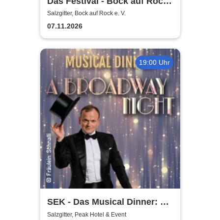
Das Festival - Bock auf Rock
gemeinnütziger e. V.
Salzgitter, Bock auf Rock e. V.
07.11.2026
19:00 Uhr
SEK - Das Musical Dinner: A
Broadway Night
Salzgitter, Peak Hotel & Event