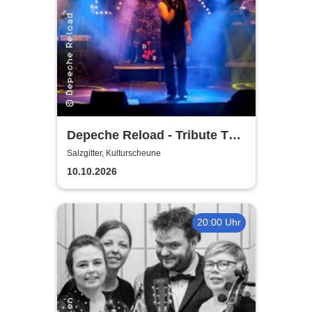
Depeche Reload - Tribute To
Depeche Mode
Salzgitter, Kulturscheune
10.10.2026
20:00 Uhr