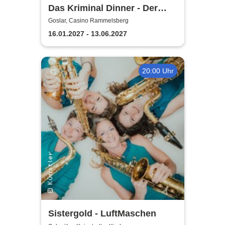
Das Kriminal Dinner - Der
Polterabendkiller
Goslar, Casino Rammelsberg
16.01.2027 - 13.06.2027
20:00 Uhr
Sistergold - LuftMaschen