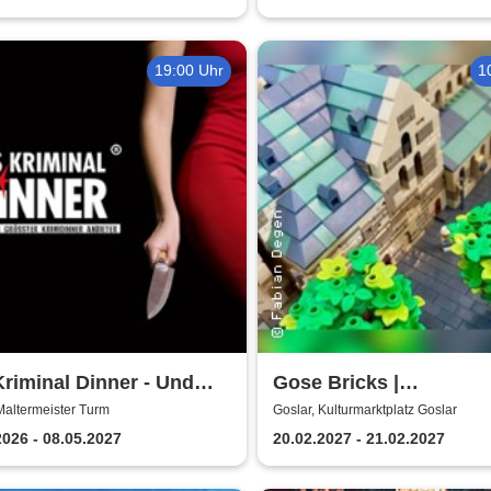
19:00 Uhr
1
riminal Dinner - Und
Gose Bricks |
bist du
Kulturmarktplatz Gosla
Maltermeister Turm
Goslar, Kulturmarktplatz Goslar
2026 - 08.05.2027
20.02.2027 - 21.02.2027