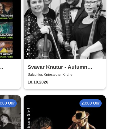
Svavar Knutur - Autumn
String Trio Tour
Salzgitter, Kniestedter Kirche
10.10.2026
0:00 Uhr
20:00 Uhr