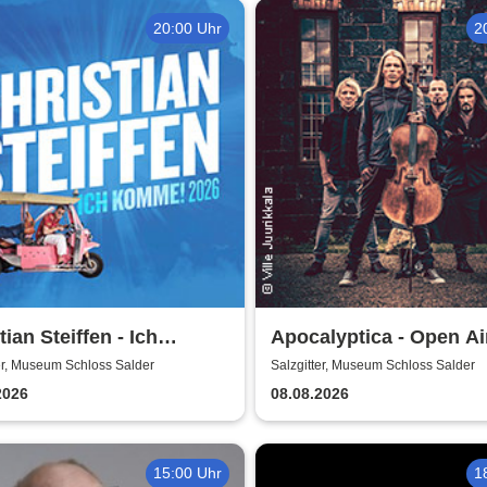
20:00 Uhr
2
tian Steiffen - Ich
Apocalyptica - Open Ai
e! 2026
er, Museum Schloss Salder
Salzgitter, Museum Schloss Salder
2026
08.08.2026
15:00 Uhr
1