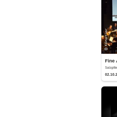
Fine 
ameri
Salzgitt
Stori
02.10.