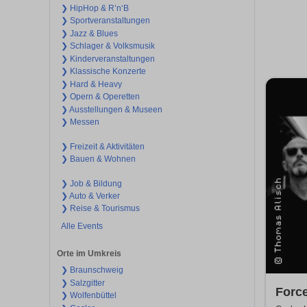
❯ HipHop & R’n‘B
❯ Sportveranstaltungen
❯ Jazz & Blues
❯ Schlager & Volksmusik
❯ Kinderveranstaltungen
❯ Klassische Konzerte
❯ Hard & Heavy
❯ Opern & Operetten
❯ Ausstellungen & Museen
❯ Messen
❯ Freizeit & Aktivitäten
❯ Bauen & Wohnen
❯ Job & Bildung
❯ Auto & Verker
❯ Reise & Tourismus
Alle Events
Orte im Umkreis
❯ Braunschweig
❯ Salzgitter
Force
❯ Wolfenbüttel