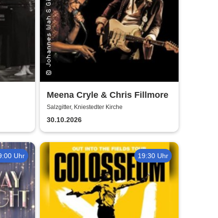
Meena Cryle & Chris Fillmore
t
Salzgitter, Kniestedter Kirche
30.10.2026
9:00 Uhr
19:30 Uhr