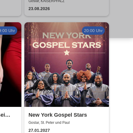
Air
2026
Goslar, KAISERPFALZ
23.08.2026
9:00 Uhr
20:00 Uhr
ei
New York Gospel Stars
Goslar, St. Peter und Paul
27.01.2027