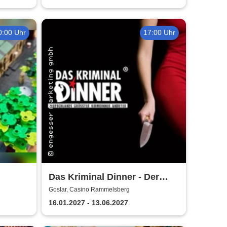
0:00 Uhr
17:00 Uhr
Das Kriminal Dinner - Der
r
Polterabendkiller
Goslar, Casino Rammelsberg
16.01.2027 - 13.06.2027