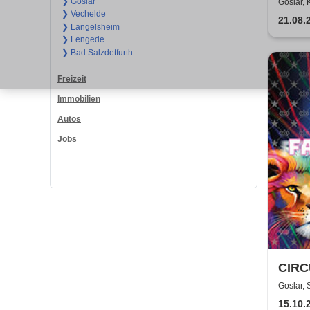
To D
❯ Goslar
Goslar,
❯ Vechelde
21.08.
❯ Langelsheim
❯ Lengede
❯ Bad Salzdetfurth
Freizeit
Immobilien
Autos
Jobs
CIRC
FARB
Goslar, 
| Gos
15.10.