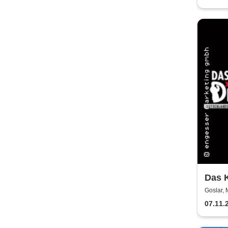
Das K
raus 
Goslar, 
07.11.