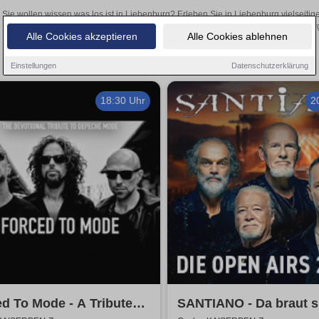
Sie wollen wissen was los ist in Liebenburg? Erleben Sie in Liebenburg vielseiti
Theateraufführungen oder aufregende Veranstaltungen in Liebenburg –
Alle Cookies akzeptieren
Alle Cookies ablehnen
Einstellungen
Datenschutzerklärung
18:30 Uhr
2
d To Mode - A Tribute
SANTIANO - Da braut s