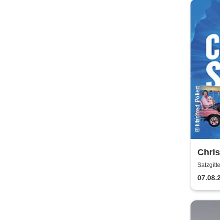
Chris
komm
Salzgitt
07.08.