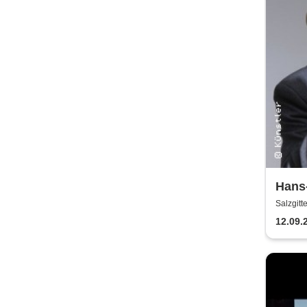
Hans-
Erhar
Salzgit
12.09.