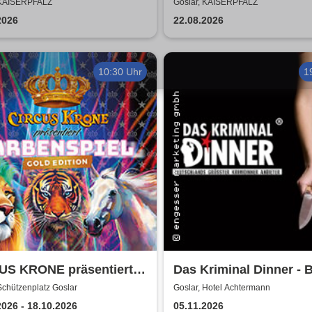
epeche Mode
was zusammen - Open 
 KAISERPFALZ
Goslar, KAISERPFALZ
2026
2026
22.08.2026
10:30 Uhr
1
US KRONE präsentiert
Das Kriminal Dinner - B
ENSPIEL - Gold Edition
Aussage: Mord!
Schützenplatz Goslar
Goslar, Hotel Achtermann
lar
2026 - 18.10.2026
05.11.2026