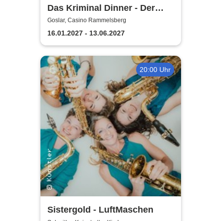
Das Kriminal Dinner - Der
Polterabendkiller
Goslar, Casino Rammelsberg
16.01.2027 - 13.06.2027
20:00 Uhr
Sistergold - LuftMaschen