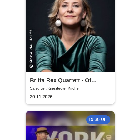
Britta Rex Quartett - Of
Witches, Queens & Heroines
Salzgitter, Kniestedter Kirche
20.11.2026
19:30 Uhr