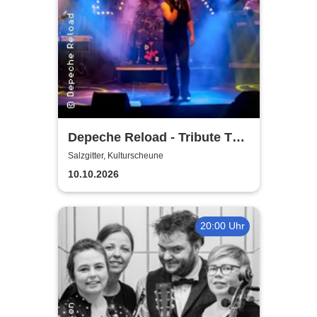
Depeche Reload - Tribute To
Depeche Mode
Salzgitter, Kulturscheune
10.10.2026
20:00 Uhr