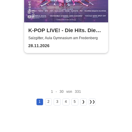
K-POP LIVE! - Die Hits. Die
Moves. Die Show.
Salzgitter, Aula Gymnasium am Fredenberg
28.11.2026
1 - 30 von 331
1
2
3
4
5
❯
❯❯