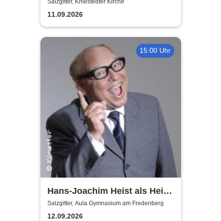
Salzgitter, Kniestedter Kirche
11.09.2026
15:00 Uhr
Hans-Joachim Heist als Heinz
Erhard - Noch'n Gedicht
Salzgitter, Aula Gymnasium am Fredenberg
12.09.2026