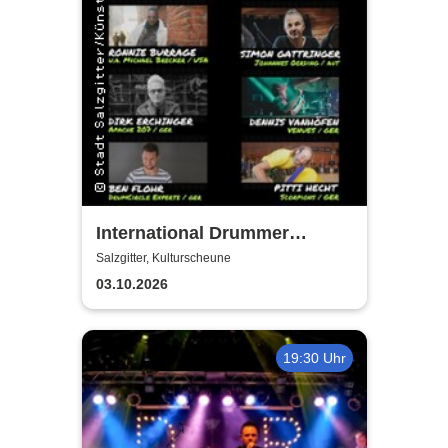
International Drummer
Meeting Konzert |
Salzgitter, Kulturscheune
Kulturscheune
03.10.2026
19:30 Uhr