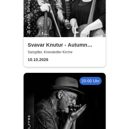
Svavar Knutur - Autumn
String Trio Tour
Salzgitter, Kniestedter Kirche
10.10.2026
20:00 Uhr