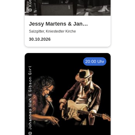
Jessy Martens & Jan
Fischer's Blues Support
Salzgitter, Kniestedter Kirche
30.10.2026
20:00 Uhr