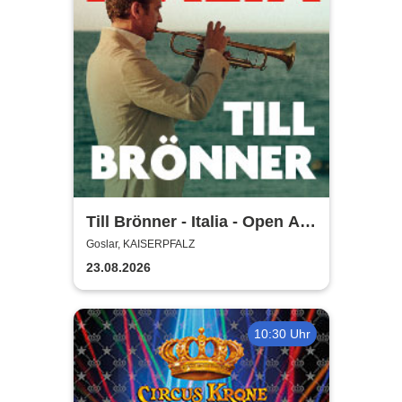
Till Brönner - Italia - Open Air
2026
Goslar, KAISERPFALZ
23.08.2026
10:30 Uhr