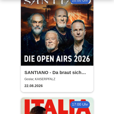
20:00 Uhr
SANTIANO - Da braut sich
was zusammen - Open Air
Goslar, KAISERPFALZ
2026
22.08.2026
17:00 Uhr