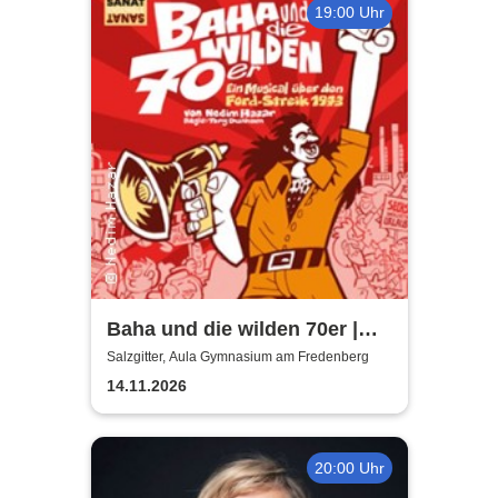
19:00 Uhr
Baha und die wilden 70er |
Aula Gymnasium am
Salzgitter, Aula Gymnasium am Fredenberg
Fredenberg
14.11.2026
20:00 Uhr