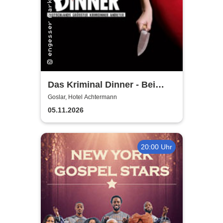
Das Kriminal Dinner - Bei
Aussage: Mord!
Goslar, Hotel Achtermann
05.11.2026
20:00 Uhr