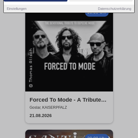
Einstellungen
Datenschutzerklärung
18:30 Uhr
Forced To Mode - A Tribute
To Depeche Mode
Goslar, KAISERPFALZ
21.08.2026