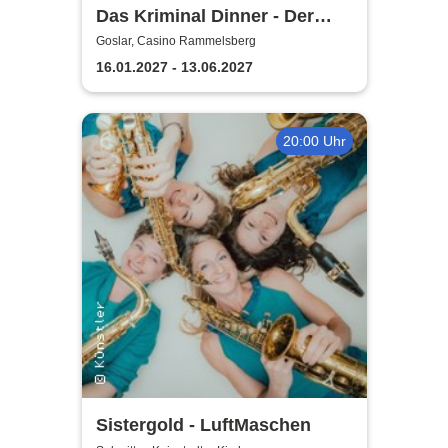
Das Kriminal Dinner - Der
Polterabendkiller
Goslar, Casino Rammelsberg
16.01.2027 - 13.06.2027
20:00 Uhr
Sistergold - LuftMaschen