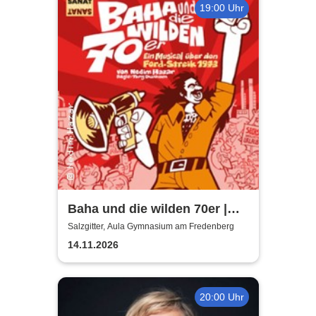
19:00 Uhr
Baha und die wilden 70er |
Aula Gymnasium am
Salzgitter, Aula Gymnasium am Fredenberg
Fredenberg
14.11.2026
20:00 Uhr