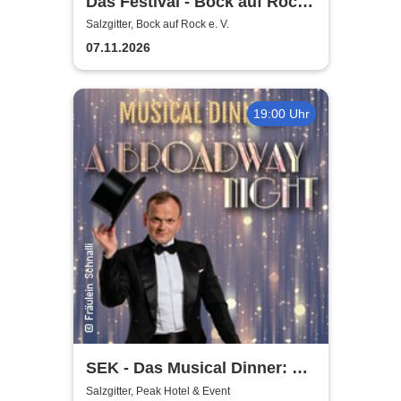
Das Festival - Bock auf Rock
gemeinnütziger e. V.
Salzgitter, Bock auf Rock e. V.
07.11.2026
19:00 Uhr
SEK - Das Musical Dinner: A
Broadway Night
Salzgitter, Peak Hotel & Event