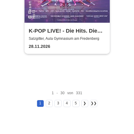
K-POP LIVE! - Die Hits. Die
Moves. Die Show.
Salzgitter, Aula Gymnasium am Fredenberg
28.11.2026
1 - 30 von 331
1
2
3
4
5
❯
❯❯