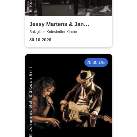
Jessy Martens & Jan
Fischer's Blues Support
Salzgitter, Kniestedter Kirche
30.10.2026
20:00 Uhr