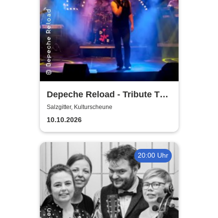
Depeche Reload - Tribute To
Depeche Mode
Salzgitter, Kulturscheune
10.10.2026
20:00 Uhr