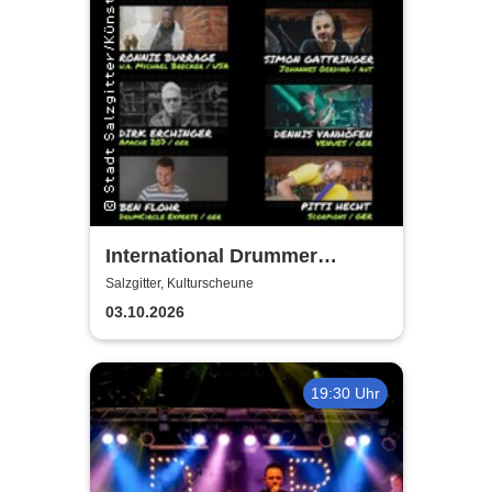
International Drummer
Meeting Konzert |
Salzgitter, Kulturscheune
Kulturscheune
03.10.2026
19:30 Uhr