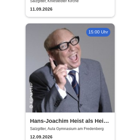
Salzgitter, Kniestedter Kirche
11.09.2026
15:00 Uhr
Hans-Joachim Heist als Heinz
Erhard - Noch'n Gedicht
Salzgitter, Aula Gymnasium am Fredenberg
12.09.2026