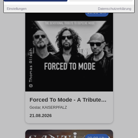
Einstellungen
Datenschutzerklärung
18:30 Uhr
Forced To Mode - A Tribute
To Depeche Mode
Goslar, KAISERPFALZ
21.08.2026