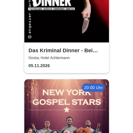
Das Kriminal Dinner - Bei
Aussage: Mord!
Goslar, Hotel Achtermann
05.11.2026
20:00 Uhr