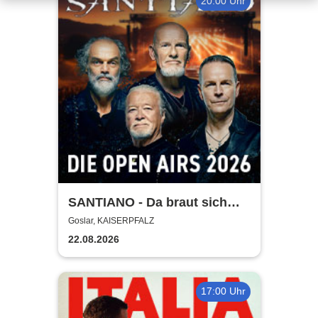
20:00 Uhr
SANTIANO - Da braut sich
was zusammen - Open Air
Goslar, KAISERPFALZ
2026
22.08.2026
17:00 Uhr