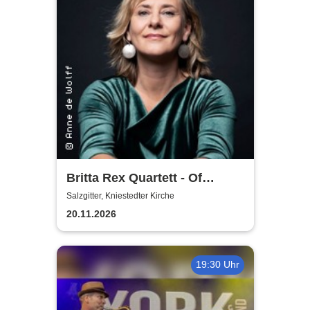
Britta Rex Quartett - Of
Witches, Queens & Heroines
Salzgitter, Kniestedter Kirche
20.11.2026
19:30 Uhr