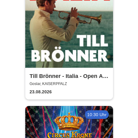
Till Brönner - Italia - Open Air
2026
Goslar, KAISERPFALZ
23.08.2026
10:30 Uhr