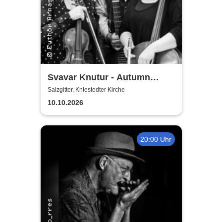
Svavar Knutur - Autumn
String Trio Tour
Salzgitter, Kniestedter Kirche
10.10.2026
20:00 Uhr