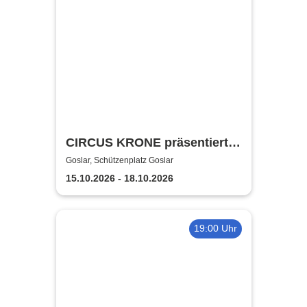
CIRCUS KRONE präsentiert
FARBENSPIEL - Gold Edition
Goslar, Schützenplatz Goslar
| Goslar
15.10.2026 - 18.10.2026
19:00 Uhr