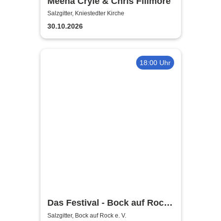
Meena Cryle & Chris Fillmore
Salzgitter, Kniestedter Kirche
30.10.2026
18:00 Uhr
Das Festival - Bock auf Rock
gemeinnütziger e. V.
Salzgitter, Bock auf Rock e. V.