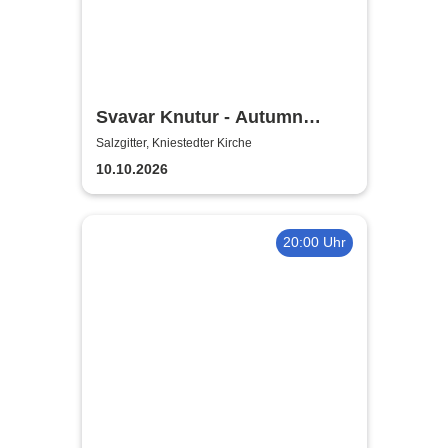
Svavar Knutur - Autumn
String Trio Tour
Salzgitter, Kniestedter Kirche
10.10.2026
20:00 Uhr