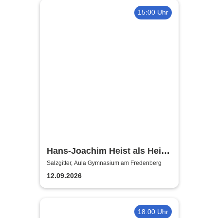
15:00 Uhr
Hans-Joachim Heist als Heinz
Erhard - Noch'n Gedicht
Salzgitter, Aula Gymnasium am Fredenberg
12.09.2026
18:00 Uhr