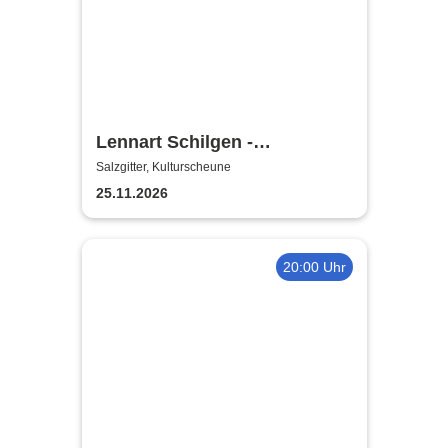
Lennart Schilgen -
Abwesenheitsnotizen
Salzgitter, Kulturscheune
25.11.2026
20:00 Uhr