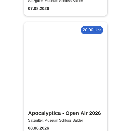
komme! 2026
Salzgitter, Museum Schloss Salder
07.08.2026
20:00 Uhr
Apocalyptica - Open Air 2026
Salzgitter, Museum Schloss Salder
08.08.2026