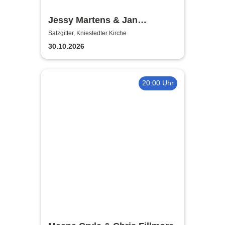
Jessy Martens & Jan
Fischer's Blues Support
Salzgitter, Kniestedter Kirche
30.10.2026
20:00 Uhr