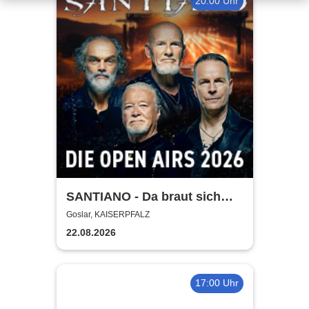
20:00 Uhr
SANTIANO - Da braut sich
was zusammen - Open Air
Goslar, KAISERPFALZ
2026
22.08.2026
17:00 Uhr