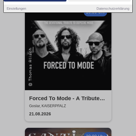
Einstellungen
Datenschutzerklärung
18:30 Uhr
Forced To Mode - A Tribute
To Depeche Mode
Goslar, KAISERPFALZ
21.08.2026