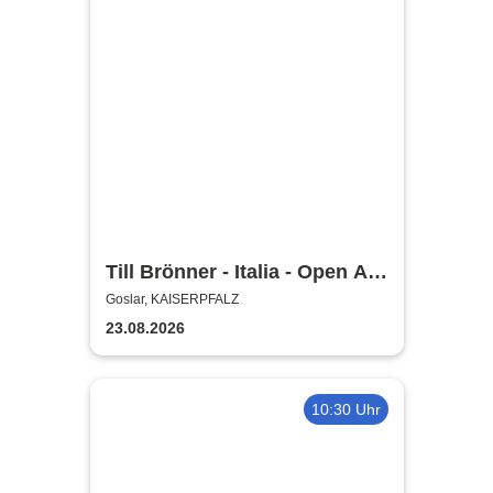
Till Brönner - Italia - Open Air
2026
Goslar, KAISERPFALZ
23.08.2026
10:30 Uhr