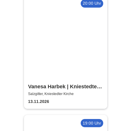
20:00 Uhr
Vanesa Harbek | Kniestedter
Kirche
Salzgitter, Kniestedter Kirche
13.11.2026
19:00 Uhr