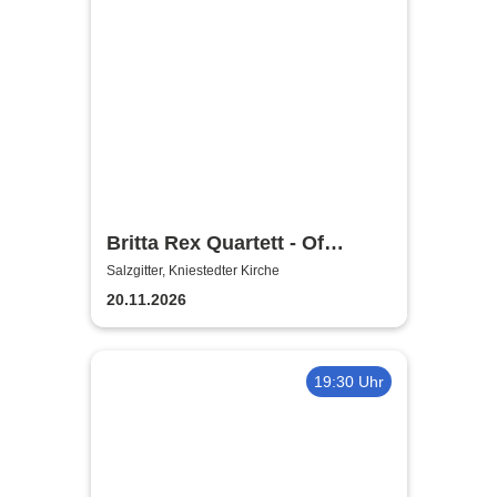
Britta Rex Quartett - Of
Witches, Queens & Heroines
Salzgitter, Kniestedter Kirche
20.11.2026
19:30 Uhr