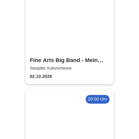
Fine Arts Big Band - Mein
amerikanischer Traum - True
Salzgitter, Kulturscheune
Stories
02.10.2026
20:00 Uhr