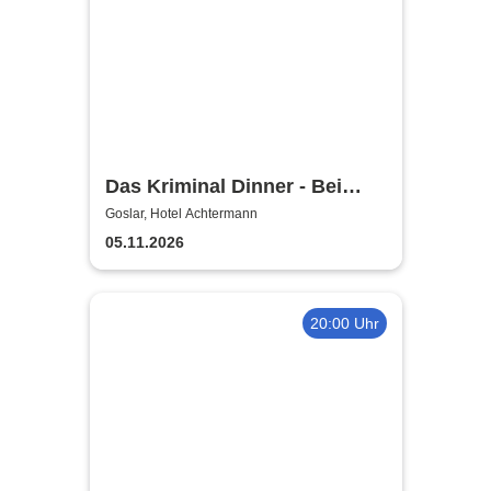
Das Kriminal Dinner - Bei
Aussage: Mord!
Goslar, Hotel Achtermann
05.11.2026
20:00 Uhr