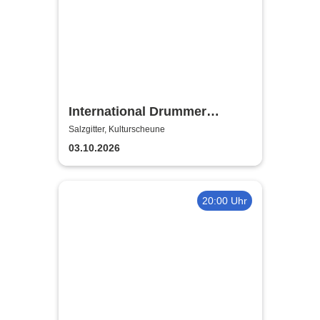
International Drummer
Meeting Konzert |
Salzgitter, Kulturscheune
Kulturscheune
03.10.2026
20:00 Uhr