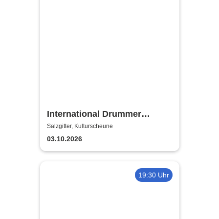
International Drummer
Meeting Konzert |
Salzgitter, Kulturscheune
Kulturscheune
03.10.2026
19:30 Uhr