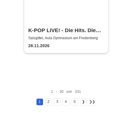
K-POP LIVE! - Die Hits. Die
Moves. Die Show.
Salzgitter, Aula Gymnasium am Fredenberg
28.11.2026
1 - 30 von 331
1
2
3
4
5
❯
❯❯