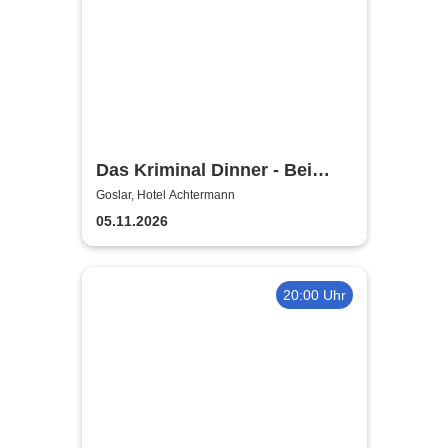
Das Kriminal Dinner - Bei
Aussage: Mord!
Goslar, Hotel Achtermann
05.11.2026
20:00 Uhr