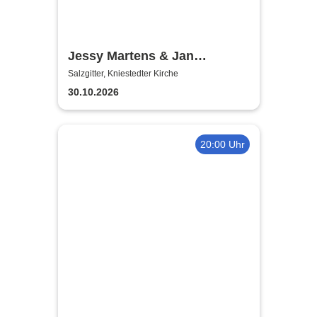
Jessy Martens & Jan
Fischer's Blues Support
Salzgitter, Kniestedter Kirche
30.10.2026
20:00 Uhr