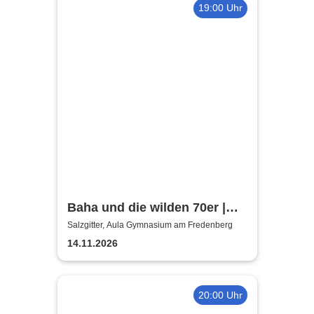
19:00 Uhr
Baha und die wilden 70er |
Aula Gymnasium am
Salzgitter, Aula Gymnasium am Fredenberg
Fredenberg
14.11.2026
20:00 Uhr