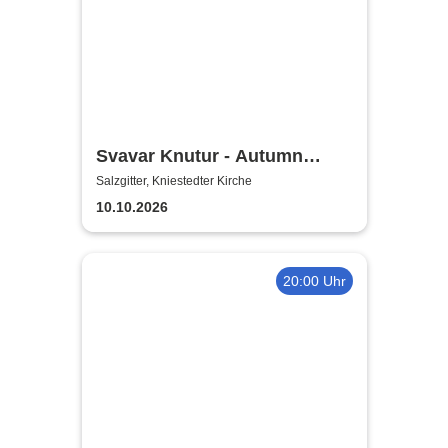
Svavar Knutur - Autumn
String Trio Tour
Salzgitter, Kniestedter Kirche
10.10.2026
20:00 Uhr