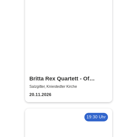
Britta Rex Quartett - Of
Witches, Queens & Heroines
Salzgitter, Kniestedter Kirche
20.11.2026
19:30 Uhr