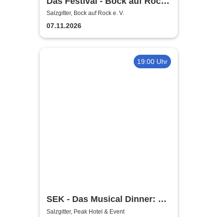
Das Festival - Bock auf Rock
gemeinnütziger e. V.
Salzgitter, Bock auf Rock e. V.
07.11.2026
19:00 Uhr
SEK - Das Musical Dinner: A
Broadway Night
Salzgitter, Peak Hotel & Event