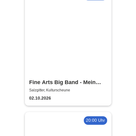
Fine Arts Big Band - Mein
amerikanischer Traum - True
Salzgitter, Kulturscheune
Stories
02.10.2026
20:00 Uhr