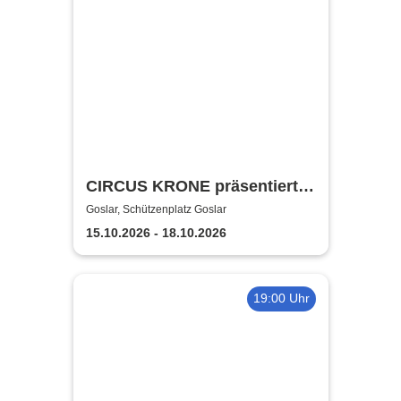
CIRCUS KRONE präsentiert
FARBENSPIEL - Gold Edition
Goslar, Schützenplatz Goslar
| Goslar
15.10.2026 - 18.10.2026
19:00 Uhr