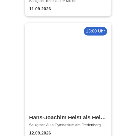
Salzgitter, Kniestedter Kirche
11.09.2026
15:00 Uhr
Hans-Joachim Heist als Heinz
Erhard - Noch'n Gedicht
Salzgitter, Aula Gymnasium am Fredenberg
12.09.2026