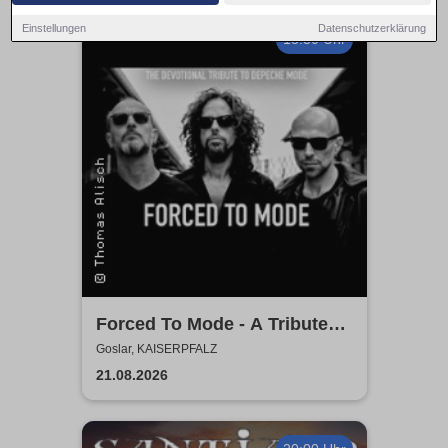
Einstellungen
Datenschutzerklärung
18:30 Uhr
Forced To Mode - A Tribute
To Depeche Mode
Goslar, KAISERPFALZ
21.08.2026