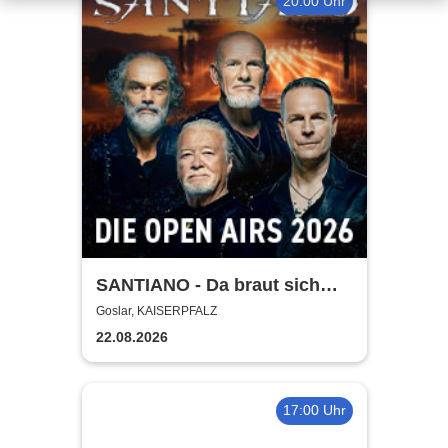
20:00 Uhr
SANTIANO - Da braut sich
was zusammen - Open Air
Goslar, KAISERPFALZ
2026
22.08.2026
17:00 Uhr