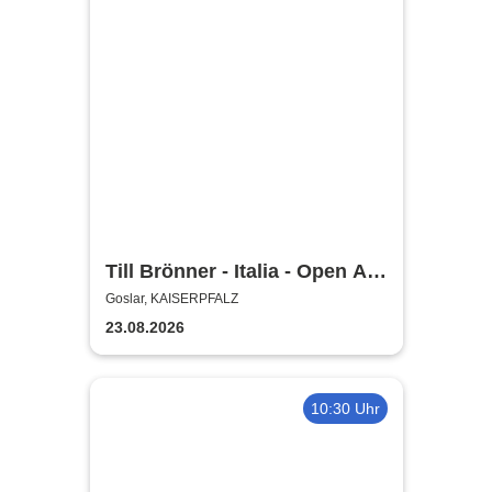
Till Brönner - Italia - Open Air
2026
Goslar, KAISERPFALZ
23.08.2026
10:30 Uhr