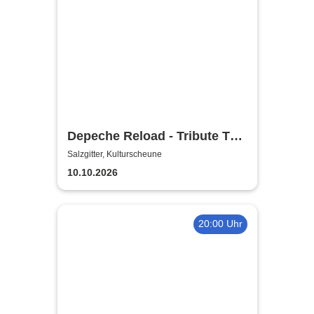
Depeche Reload - Tribute To
Depeche Mode
Salzgitter, Kulturscheune
10.10.2026
20:00 Uhr