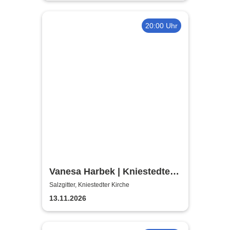
20:00 Uhr
Vanesa Harbek | Kniestedter
Kirche
Salzgitter, Kniestedter Kirche
13.11.2026