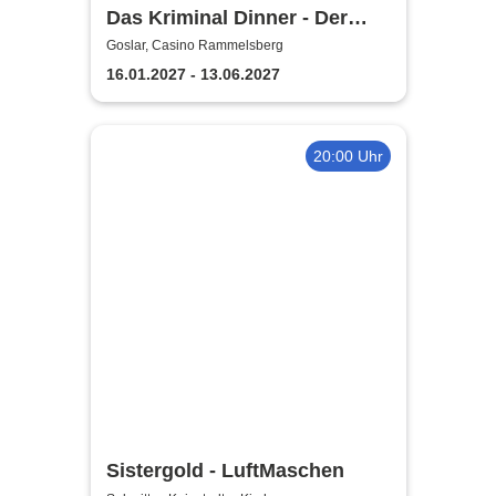
Das Kriminal Dinner - Der
Polterabendkiller
Goslar, Casino Rammelsberg
16.01.2027 - 13.06.2027
20:00 Uhr
Sistergold - LuftMaschen