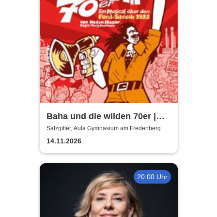
Baha und die wilden 70er |
Aula Gymnasium am
Salzgitter, Aula Gymnasium am Fredenberg
Fredenberg
14.11.2026
20:00 Uhr