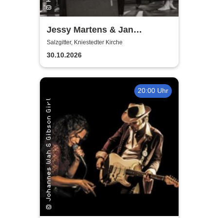
Jessy Martens & Jan
Fischer's Blues Support
Salzgitter, Kniestedter Kirche
30.10.2026
20:00 Uhr