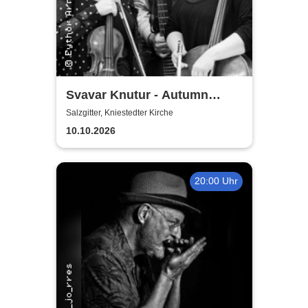
Svavar Knutur - Autumn
String Trio Tour
Salzgitter, Kniestedter Kirche
10.10.2026
20:00 Uhr