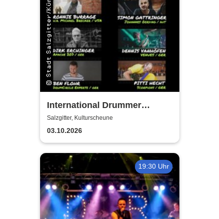
International Drummer
Meeting Konzert |
Salzgitter, Kulturscheune
Kulturscheune
03.10.2026
19:30 Uhr