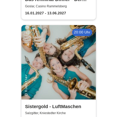
Polterabendkiller
Goslar, Casino Rammelsberg
16.01.2027 - 13.06.2027
20:00 Uhr
Sistergold - LuftMaschen
Salzgitter, Kniestedter Kirche