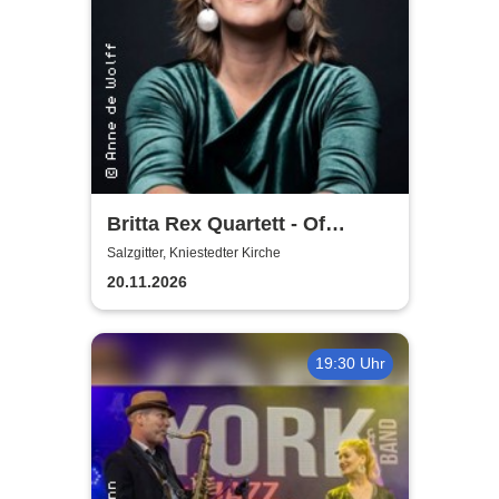
Britta Rex Quartett - Of
Witches, Queens & Heroines
Salzgitter, Kniestedter Kirche
20.11.2026
19:30 Uhr