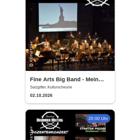
Fine Arts Big Band - Mein
amerikanischer Traum - True
Salzgitter, Kulturscheune
Stories
02.10.2026
20:00 Uhr