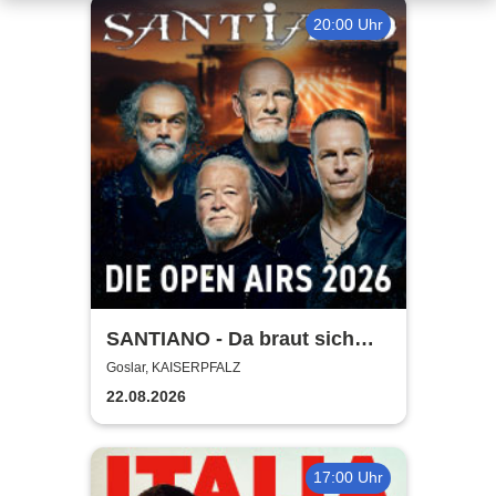
20:00 Uhr
SANTIANO - Da braut sich
was zusammen - Open Air
Goslar, KAISERPFALZ
2026
22.08.2026
17:00 Uhr