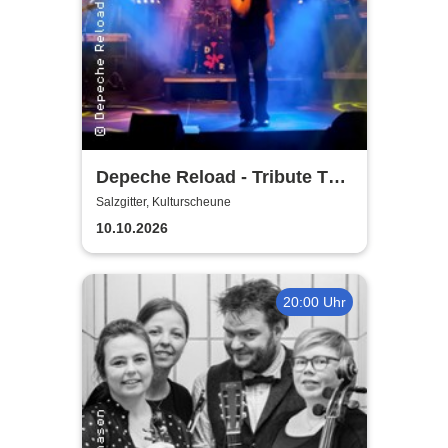
Depeche Reload - Tribute To
Depeche Mode
Salzgitter, Kulturscheune
10.10.2026
20:00 Uhr