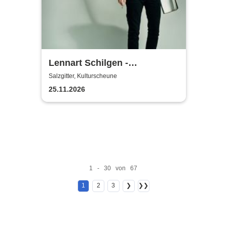
Lennart Schilgen -
Abwesenheitsnotizen
Salzgitter, Kulturscheune
25.11.2026
1 - 30 von 67
1
2
3
❯
❯❯