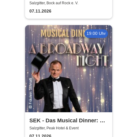
gemeinnütziger e. V.
Salzgitter, Bock auf Rock e. V.
07.11.2026
19:00 Uhr
SEK - Das Musical Dinner: A
Broadway Night
Salzgitter, Peak Hotel & Event
07.11.2026