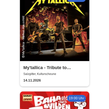
My'tallica - Tribute to
Metallica
Salzgitter, Kulturscheune
14.11.2026
19:00 Uhr