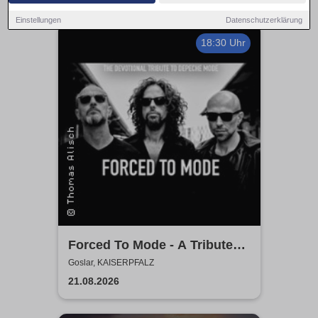
Einstellungen
Datenschutzerklärung
18:30 Uhr
Forced To Mode - A Tribute
To Depeche Mode
Goslar, KAISERPFALZ
21.08.2026