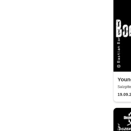
Youn
Konz
Salzgitt
19.09.