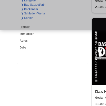
To D
❯ Lengede
Goslar,
❯ Bad Salzdetfurth
21.08.
❯ Bockenem
❯ Schladen-Werla
❯ Söhlde
Freizeit
Immobilien
Autos
Jobs
Das K
Testa
Goslar, 
11.09.