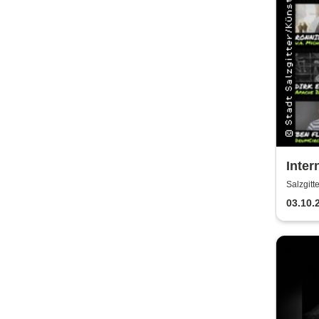
Inter
Meeti
Salzgitt
Kult
03.10.