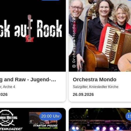
g and Raw - Jugend-
Orchestra Mondo
ert
er, Arche 4
Salzgitter, Kniestedter Kirche
2026
26.09.2026
20:00 Uhr
1