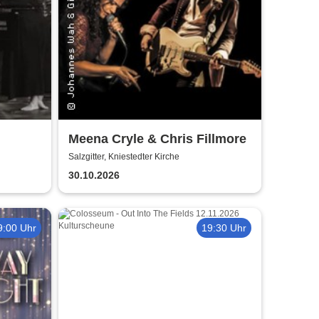
Meena Cryle & Chris Fillmore
t
Salzgitter, Kniestedter Kirche
30.10.2026
9:00 Uhr
19:30 Uhr