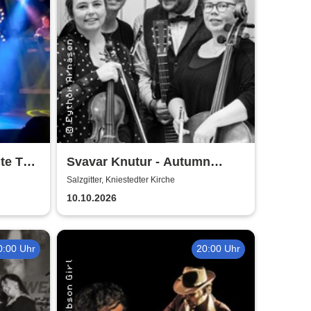
te To
Svavar Knutur - Autumn
String Trio Tour
Salzgitter, Kniestedter Kirche
10.10.2026
0:00 Uhr
20:00 Uhr