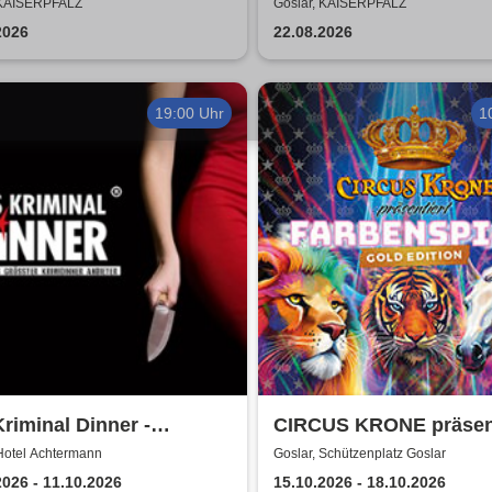
epeche Mode
was zusammen - Open 
 KAISERPFALZ
Goslar, KAISERPFALZ
2026
2026
22.08.2026
19:00 Uhr
1
riminal Dinner -
CIRCUS KRONE präsent
ment à la Carte
FARBENSPIEL - Gold E
Hotel Achtermann
Goslar, Schützenplatz Goslar
| Goslar
2026 - 11.10.2026
15.10.2026 - 18.10.2026