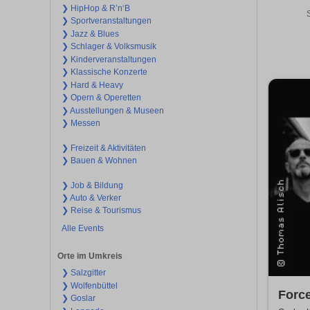
❯ HipHop & R’n‘B
❯ Sportveranstaltungen
❯ Jazz & Blues
❯ Schlager & Volksmusik
❯ Kinderveranstaltungen
❯ Klassische Konzerte
❯ Hard & Heavy
❯ Opern & Operetten
❯ Ausstellungen & Museen
❯ Messen
❯ Freizeit & Aktivitäten
❯ Bauen & Wohnen
❯ Job & Bildung
❯ Auto & Verker
❯ Reise & Tourismus
Alle Events
Orte im Umkreis
❯ Salzgitter
❯ Wolfenbüttel
Force
❯ Goslar