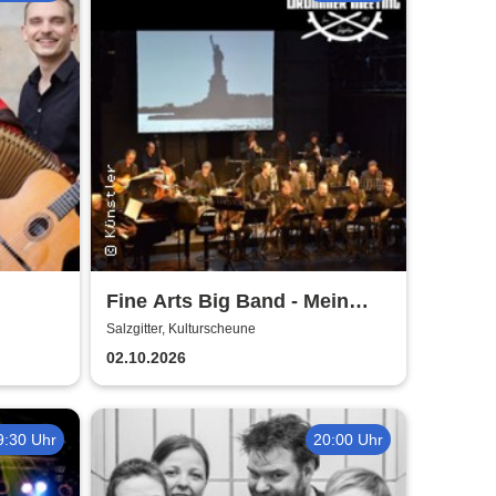
Fine Arts Big Band - Mein
amerikanischer Traum - True
Salzgitter, Kulturscheune
Stories
02.10.2026
9:30 Uhr
20:00 Uhr