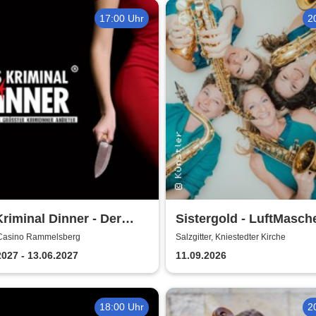
17:00 Uhr
2
riminal Dinner - Der
Sistergold - LuftMasch
rabendkiller
 Casino Rammelsberg
Salzgitter, Kniestedter Kirche
2027 - 13.06.2027
11.09.2026
18:00 Uhr
2