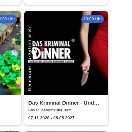
0:00 Uhr
19:00 Uhr
Das Kriminal Dinner - Und
r
raus bist du
Goslar, Maltermeister Turm
07.11.2026 - 08.05.2027