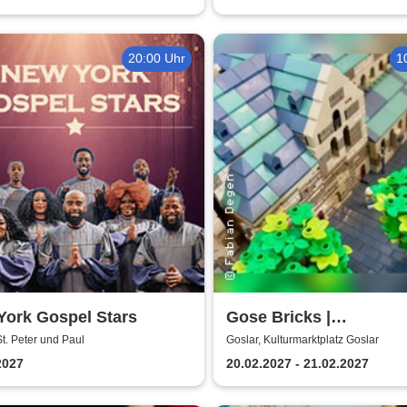
20:00 Uhr
1
York Gospel Stars
Gose Bricks |
Kulturmarktplatz Gosla
St. Peter und Paul
Goslar, Kulturmarktplatz Goslar
2027
20.02.2027 - 21.02.2027