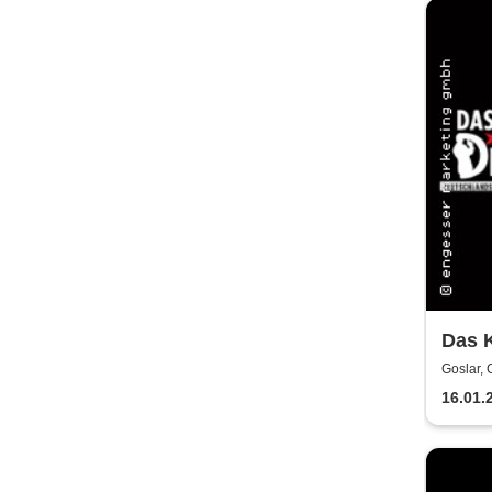
Das K
Polte
Goslar,
16.01.