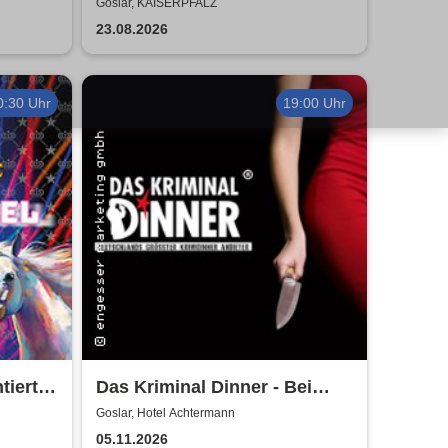
Air
2026
Goslar, KAISERPFALZ
23.08.2026
0:30 Uhr
19:00 Uhr
iert
Das Kriminal Dinner - Bei
dition
Aussage: Mord!
Goslar, Hotel Achtermann
05.11.2026