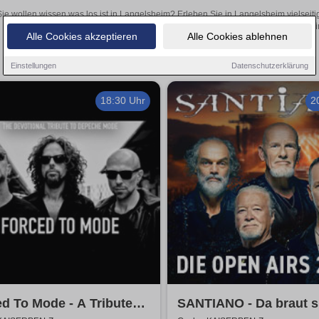
Sie wollen wissen was los ist in Langelsheim? Erleben Sie in Langelsheim vielseit
Theateraufführungen oder aufregende Veranstaltungen in Langelsheim 
Alle Cookies akzeptieren
Alle Cookies ablehnen
Einstellungen
Datenschutzerklärung
18:30 Uhr
2
d To Mode - A Tribute
SANTIANO - Da braut s