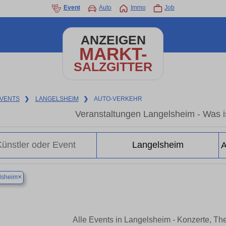
Event
Auto
Immo
Job
ANZEIGEN
MARKT-
SALZGITTER
VENTS
❯
LANGELSHEIM
❯
AUTO-VERKEHR
Veranstaltungen Langelsheim - Was is
×
lsheim
Alle Events in Langelsheim - Konzerte, Th