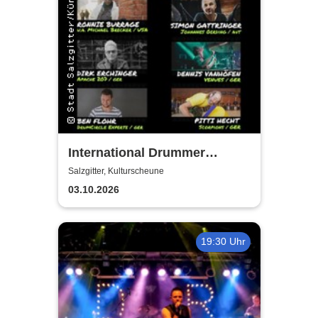
International Drummer
Meeting Konzert |
Salzgitter, Kulturscheune
Kulturscheune
03.10.2026
19:30 Uhr