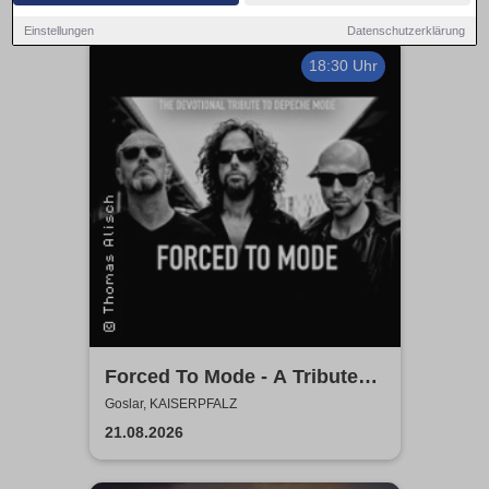
Einstellungen
Datenschutzerklärung
18:30 Uhr
Forced To Mode - A Tribute
To Depeche Mode
Goslar, KAISERPFALZ
21.08.2026