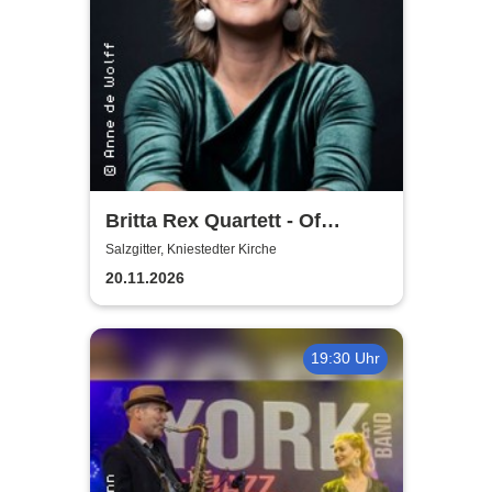
Britta Rex Quartett - Of
Witches, Queens & Heroines
Salzgitter, Kniestedter Kirche
20.11.2026
19:30 Uhr