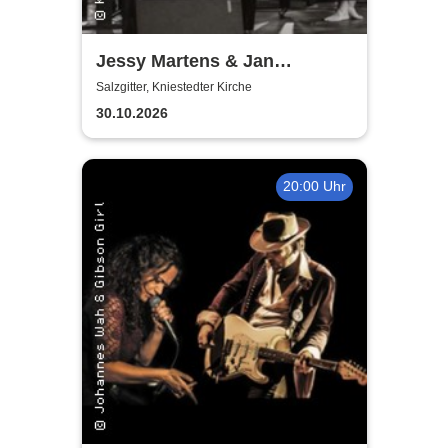
Jessy Martens & Jan
Fischer's Blues Support
Salzgitter, Kniestedter Kirche
30.10.2026
20:00 Uhr