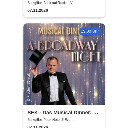
gemeinnütziger e. V.
Salzgitter, Bock auf Rock e. V.
07.11.2026
19:00 Uhr
SEK - Das Musical Dinner: A
Broadway Night
Salzgitter, Peak Hotel & Event
07.11.2026