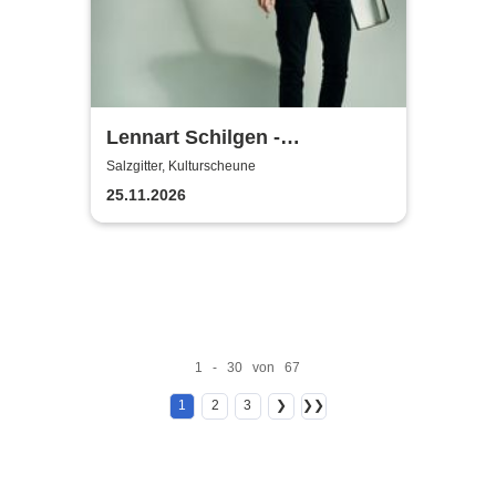
Lennart Schilgen -
Abwesenheitsnotizen
Salzgitter, Kulturscheune
25.11.2026
1 - 30 von 67
1
2
3
❯
❯❯