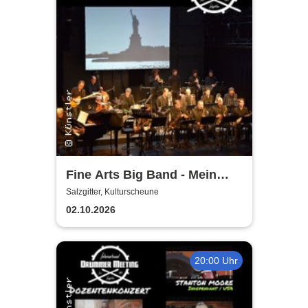
Fine Arts Big Band - Mein
amerikanischer Traum - True
Salzgitter, Kulturscheune
Stories
02.10.2026
20:00 Uhr