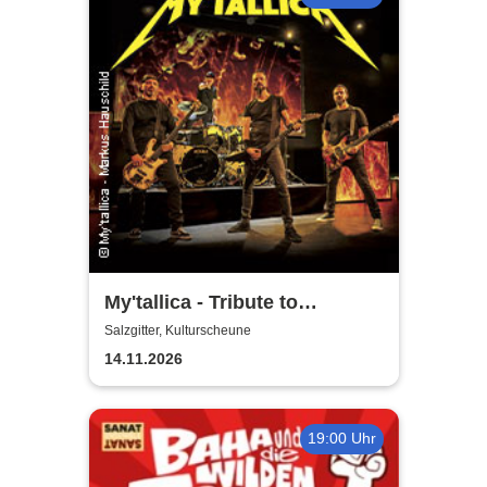
My'tallica - Tribute to
Metallica
Salzgitter, Kulturscheune
14.11.2026
19:00 Uhr