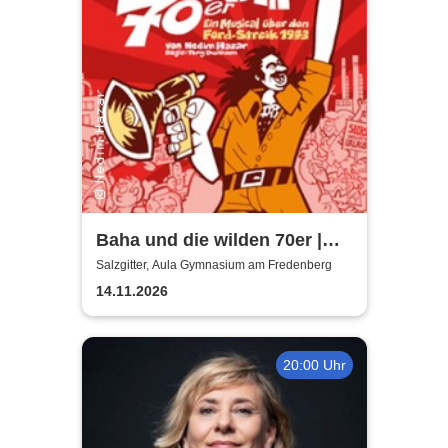
Baha und die wilden 70er |
Aula Gymnasium am
Salzgitter, Aula Gymnasium am Fredenberg
Fredenberg
14.11.2026
20:00 Uhr