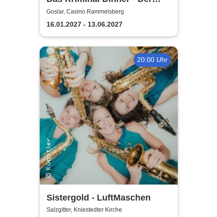
Polterabendkiller
Goslar, Casino Rammelsberg
16.01.2027 - 13.06.2027
20:00 Uhr
Sistergold - LuftMaschen
Salzgitter, Kniestedter Kirche