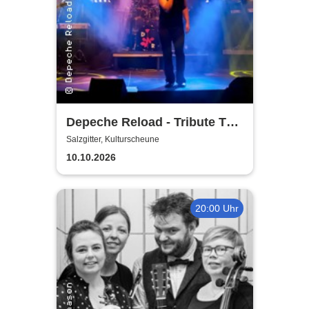
Depeche Reload - Tribute To
Depeche Mode
Salzgitter, Kulturscheune
10.10.2026
20:00 Uhr