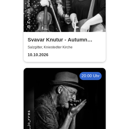
Svavar Knutur - Autumn
String Trio Tour
Salzgitter, Kniestedter Kirche
10.10.2026
20:00 Uhr