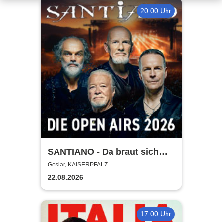
20:00 Uhr
SANTIANO - Da braut sich
was zusammen - Open Air
Goslar, KAISERPFALZ
2026
22.08.2026
17:00 Uhr