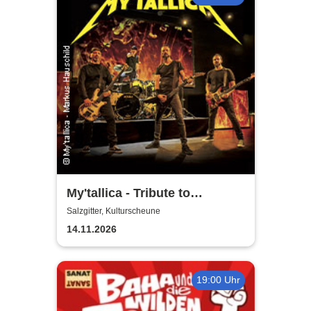
My'tallica - Tribute to
Metallica
Salzgitter, Kulturscheune
14.11.2026
19:00 Uhr