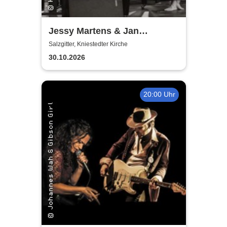
Jessy Martens & Jan
Fischer's Blues Support
Salzgitter, Kniestedter Kirche
30.10.2026
20:00 Uhr