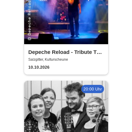
Depeche Reload - Tribute To
Depeche Mode
Salzgitter, Kulturscheune
10.10.2026
20:00 Uhr