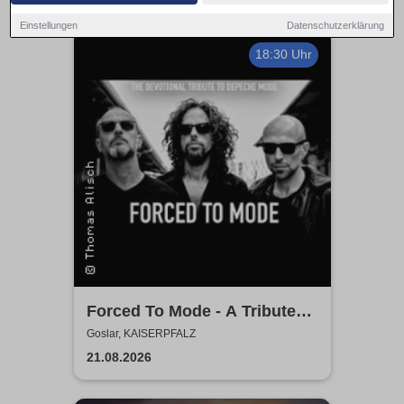
Einstellungen
Datenschutzerklärung
18:30 Uhr
Forced To Mode - A Tribute
To Depeche Mode
Goslar, KAISERPFALZ
21.08.2026