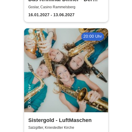
Polterabendkiller
Goslar, Casino Rammelsberg
16.01.2027 - 13.06.2027
20:00 Uhr
Sistergold - LuftMaschen
Salzgitter, Kniestedter Kirche