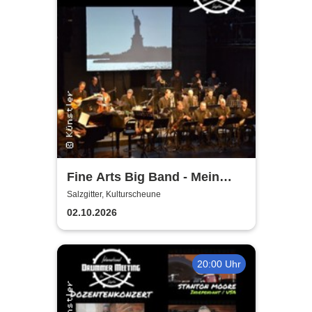
Fine Arts Big Band - Mein
amerikanischer Traum - True
Salzgitter, Kulturscheune
Stories
02.10.2026
20:00 Uhr