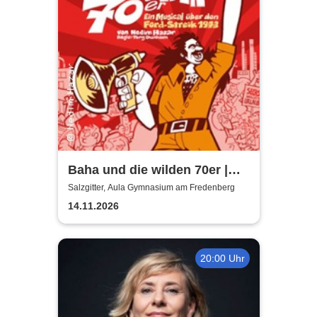
Baha und die wilden 70er |
Aula Gymnasium am
Salzgitter, Aula Gymnasium am Fredenberg
Fredenberg
14.11.2026
20:00 Uhr