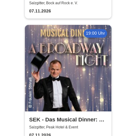
gemeinnütziger e. V.
Salzgitter, Bock auf Rock e. V.
07.11.2026
19:00 Uhr
SEK - Das Musical Dinner: A
Broadway Night
Salzgitter, Peak Hotel & Event
07.11.2026