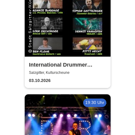
International Drummer
Meeting Konzert |
Salzgitter, Kulturscheune
Kulturscheune
03.10.2026
19:30 Uhr