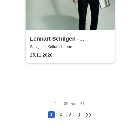
Lennart Schilgen -
Abwesenheitsnotizen
Salzgitter, Kulturscheune
25.11.2026
1 - 30 von 67
1
2
3
❯
❯❯