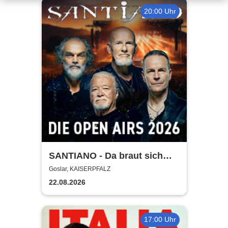
20:00 Uhr
SANTIANO - Da braut sich
was zusammen - Open Air
Goslar, KAISERPFALZ
2026
22.08.2026
17:00 Uhr