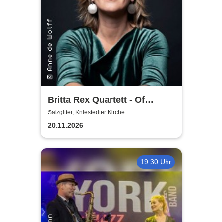
Britta Rex Quartett - Of
Witches, Queens & Heroines
Salzgitter, Kniestedter Kirche
20.11.2026
19:30 Uhr