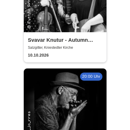
Svavar Knutur - Autumn
String Trio Tour
Salzgitter, Kniestedter Kirche
10.10.2026
20:00 Uhr