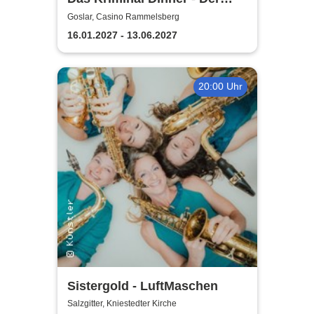
Polterabendkiller
Goslar, Casino Rammelsberg
16.01.2027 - 13.06.2027
20:00 Uhr
Sistergold - LuftMaschen
Salzgitter, Kniestedter Kirche