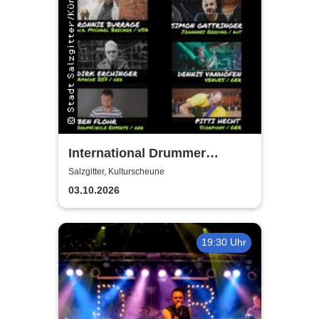
International Drummer
Meeting Konzert |
Salzgitter, Kulturscheune
Kulturscheune
03.10.2026
19:30 Uhr