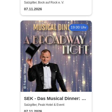
gemeinnütziger e. V.
Salzgitter, Bock auf Rock e. V.
07.11.2026
19:00 Uhr
SEK - Das Musical Dinner: A
Broadway Night
Salzgitter, Peak Hotel & Event
07.11.2026