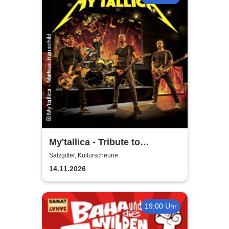
My'tallica - Tribute to
Metallica
Salzgitter, Kulturscheune
14.11.2026
19:00 Uhr