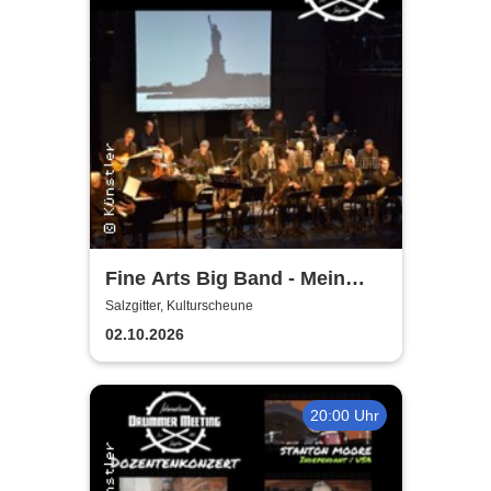
Fine Arts Big Band - Mein
amerikanischer Traum - True
Salzgitter, Kulturscheune
Stories
02.10.2026
20:00 Uhr