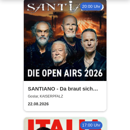
20:00 Uhr
SANTIANO - Da braut sich
was zusammen - Open Air
Goslar, KAISERPFALZ
2026
22.08.2026
17:00 Uhr