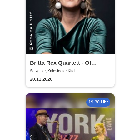
Britta Rex Quartett - Of
Witches, Queens & Heroines
Salzgitter, Kniestedter Kirche
20.11.2026
19:30 Uhr