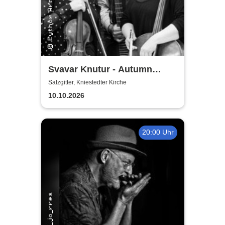
Svavar Knutur - Autumn
String Trio Tour
Salzgitter, Kniestedter Kirche
10.10.2026
20:00 Uhr