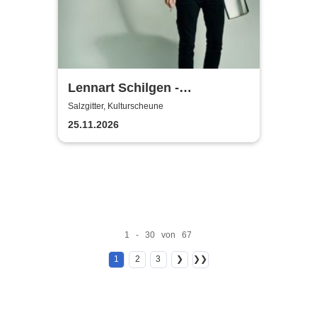
Lennart Schilgen -
Abwesenheitsnotizen
Salzgitter, Kulturscheune
25.11.2026
1 - 30 von 67
1
2
3
❯
❯❯