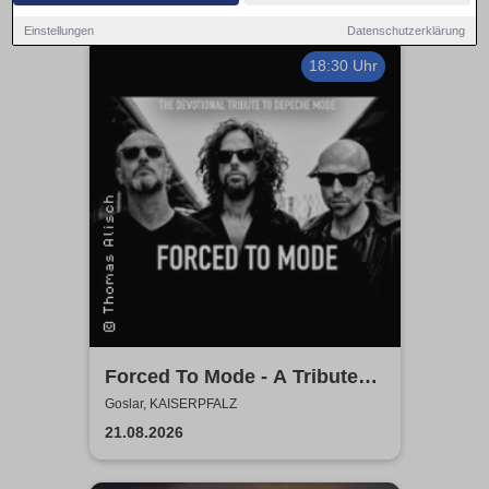
Einstellungen
Datenschutzerklärung
18:30 Uhr
Forced To Mode - A Tribute
To Depeche Mode
Goslar, KAISERPFALZ
21.08.2026