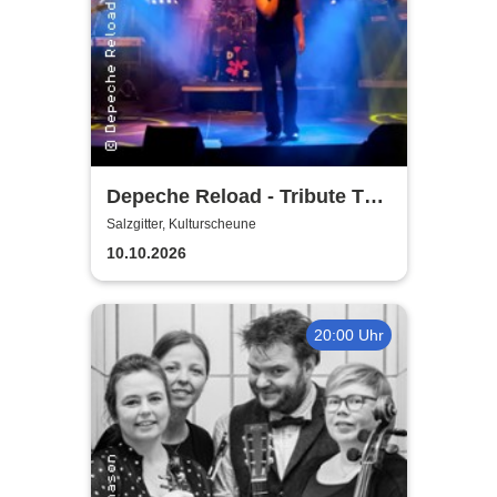
Depeche Reload - Tribute To
Depeche Mode
Salzgitter, Kulturscheune
10.10.2026
20:00 Uhr