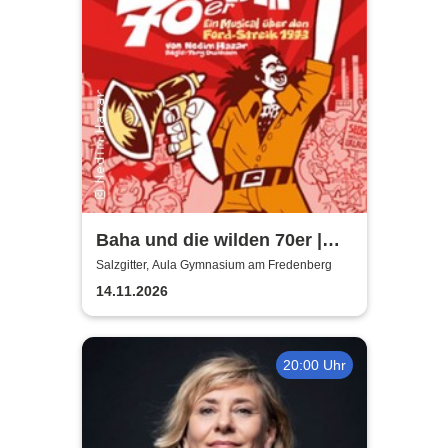
Baha und die wilden 70er |
Aula Gymnasium am
Salzgitter, Aula Gymnasium am Fredenberg
Fredenberg
14.11.2026
20:00 Uhr