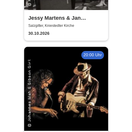
Jessy Martens & Jan
Fischer's Blues Support
Salzgitter, Kniestedter Kirche
30.10.2026
20:00 Uhr