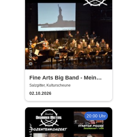
Fine Arts Big Band - Mein
amerikanischer Traum - True
Salzgitter, Kulturscheune
Stories
02.10.2026
20:00 Uhr