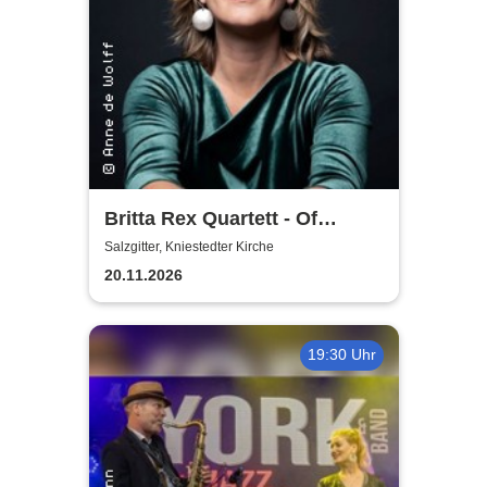
Britta Rex Quartett - Of
Witches, Queens & Heroines
Salzgitter, Kniestedter Kirche
20.11.2026
19:30 Uhr