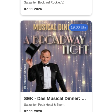
gemeinnütziger e. V.
Salzgitter, Bock auf Rock e. V.
07.11.2026
19:00 Uhr
SEK - Das Musical Dinner: A
Broadway Night
Salzgitter, Peak Hotel & Event
07.11.2026