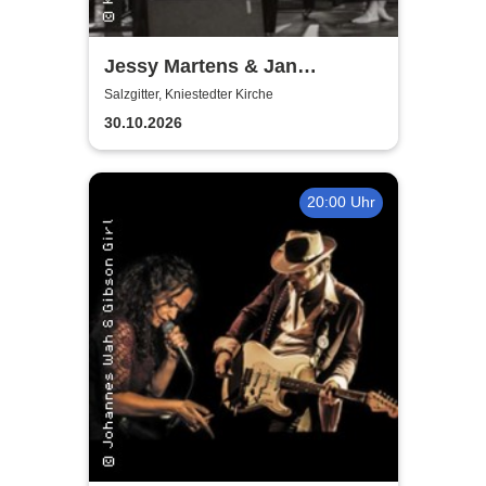
Jessy Martens & Jan
Fischer's Blues Support
Salzgitter, Kniestedter Kirche
30.10.2026
20:00 Uhr