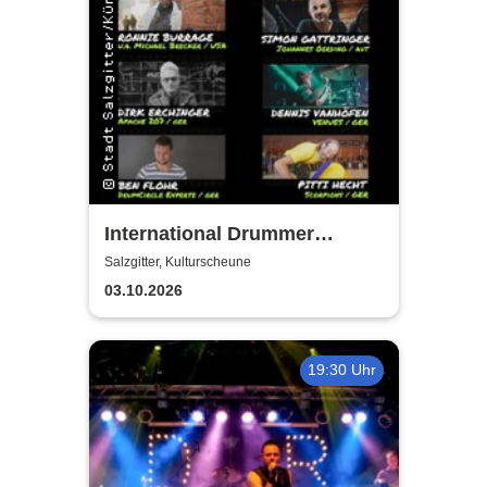
International Drummer
Meeting Konzert |
Salzgitter, Kulturscheune
Kulturscheune
03.10.2026
19:30 Uhr