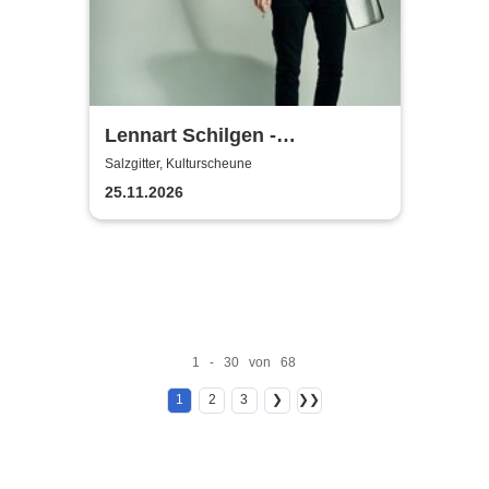
Lennart Schilgen -
Abwesenheitsnotizen
Salzgitter, Kulturscheune
25.11.2026
1 - 30 von 68
1
2
3
❯
❯❯