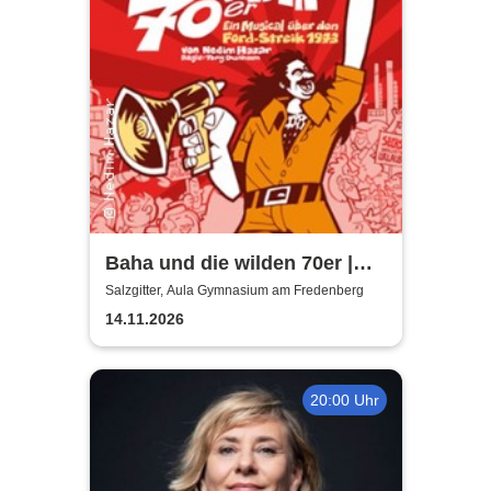
Baha und die wilden 70er |
Aula Gymnasium am
Salzgitter, Aula Gymnasium am Fredenberg
Fredenberg
14.11.2026
20:00 Uhr