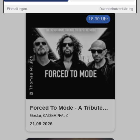
Einstellungen
Datenschutzerklärung
18:30 Uhr
Forced To Mode - A Tribute
To Depeche Mode
Goslar, KAISERPFALZ
21.08.2026