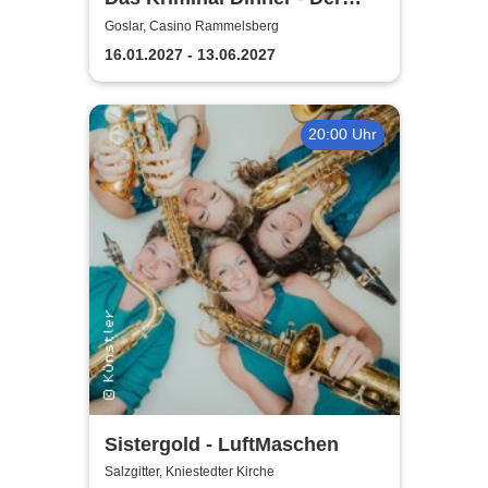
Polterabendkiller
Goslar, Casino Rammelsberg
16.01.2027 - 13.06.2027
20:00 Uhr
Sistergold - LuftMaschen
Salzgitter, Kniestedter Kirche