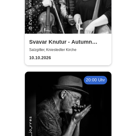
Svavar Knutur - Autumn
String Trio Tour
Salzgitter, Kniestedter Kirche
10.10.2026
20:00 Uhr