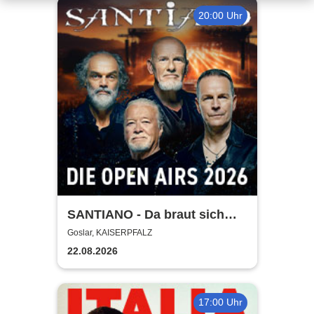
20:00 Uhr
SANTIANO - Da braut sich
was zusammen - Open Air
Goslar, KAISERPFALZ
2026
22.08.2026
17:00 Uhr