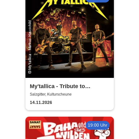
My'tallica - Tribute to
Metallica
Salzgitter, Kulturscheune
14.11.2026
19:00 Uhr