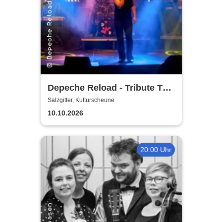
Depeche Reload - Tribute To
Depeche Mode
Salzgitter, Kulturscheune
10.10.2026
20:00 Uhr