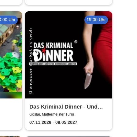
0:00 Uhr
19:00 Uhr
Das Kriminal Dinner - Und
r
raus bist du
Goslar, Maltermeister Turm
07.11.2026 - 08.05.2027