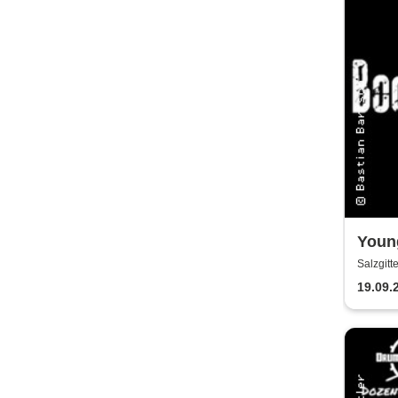
Youn
Konz
Salzgitt
19.09.