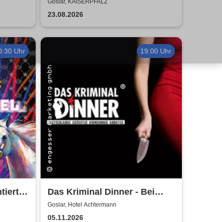
Air
2026
Goslar, KAISERPFALZ
23.08.2026
0:30 Uhr
19:00 Uhr
iert
Das Kriminal Dinner - Bei
dition
Aussage: Mord!
Goslar, Hotel Achtermann
05.11.2026