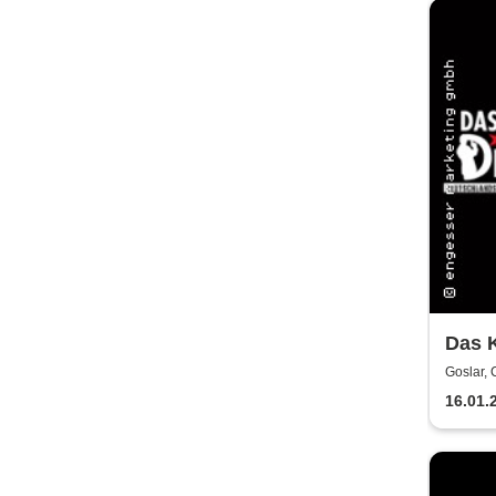
Das K
Polte
Goslar,
16.01.