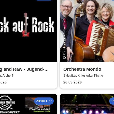
g and Raw - Jugend-
Orchestra Mondo
ert
er, Arche 4
Salzgitter, Kniestedter Kirche
2026
26.09.2026
20:00 Uhr
1