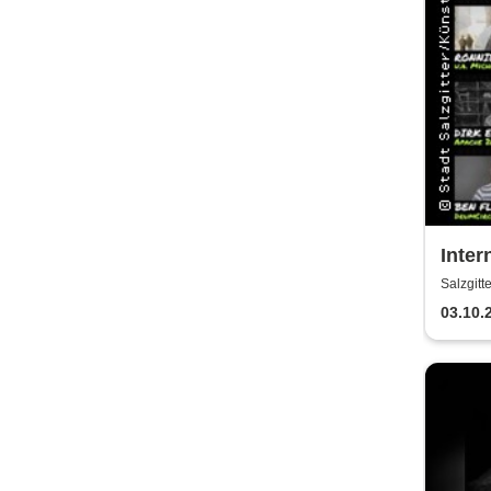
Inter
Meeti
Salzgitt
Kult
03.10.