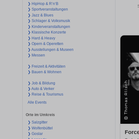
❯ HipHop & R’n‘B
❯ Sportveranstaltungen
❯ Jazz & Blues
❯ Schlager & Volksmusik
❯ Kinderveranstaltungen
❯ Klassische Konzerte
❯ Hard & Heavy
❯ Opern & Operetten
❯ Ausstellungen & Museen
❯ Messen
❯ Freizeit & Aktivitäten
❯ Bauen & Wohnen
❯ Job & Bildung
❯ Auto & Verker
❯ Reise & Tourismus
Alle Events
Orte im Umkreis
❯ Salzgitter
❯ Wolfenbüttel
Force
❯ Goslar