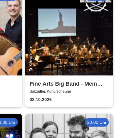
Fine Arts Big Band - Mein
amerikanischer Traum - True
Salzgitter, Kulturscheune
Stories
02.10.2026
9:30 Uhr
20:00 Uhr