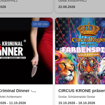
epeche Mode
was zusammen - Open 
 KAISERPFALZ
Goslar, KAISERPFALZ
2026
2026
22.08.2026
19:00 Uhr
1
riminal Dinner -
CIRCUS KRONE präsent
ment à la Carte
FARBENSPIEL - Gold E
Hotel Achtermann
Goslar, Schützenplatz Goslar
| Goslar
2026 - 11.10.2026
15.10.2026 - 18.10.2026