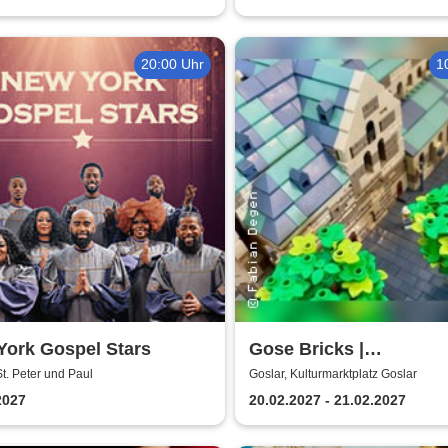
20:00 Uhr
1
York Gospel Stars
Gose Bricks |
Kulturmarktplatz Gosla
St. Peter und Paul
Goslar, Kulturmarktplatz Goslar
2027
20.02.2027 - 21.02.2027