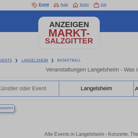
Event
Auto
Immo
Job
ANZEIGEN
MARKT-
SALZGITTER
VENTS
❯
LANGELSHEIM
❯
BASKETBALL
Veranstaltungen Langelsheim - Was is
×
lsheim
Alle Events in Langelsheim - Konzerte, Th