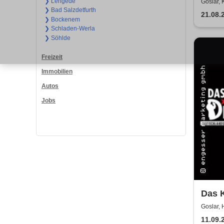
To D
❯ Lengede
Goslar,
❯ Bad Salzdetfurth
21.08.
❯ Bockenem
❯ Schladen-Werla
❯ Söhlde
Freizeit
Immobilien
Autos
Jobs
Das K
Testa
Goslar, 
11.09.