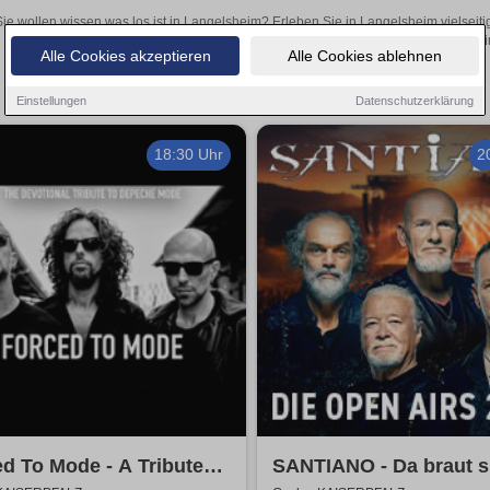
Sie wollen wissen was los ist in Langelsheim? Erleben Sie in Langelsheim vielseit
Theateraufführungen oder aufregende Veranstaltungen in Langelsheim 
Alle Cookies akzeptieren
Alle Cookies ablehnen
Einstellungen
Datenschutzerklärung
18:30 Uhr
2
d To Mode - A Tribute
SANTIANO - Da braut s