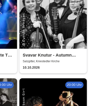
te To
Svavar Knutur - Autumn
String Trio Tour
Salzgitter, Kniestedter Kirche
10.10.2026
0:00 Uhr
20:00 Uhr