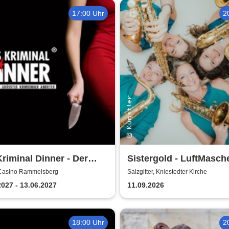
17:00 Uhr
2
riminal Dinner - Der
Sistergold - LuftMasch
rabendkiller
 Casino Rammelsberg
Salzgitter, Kniestedter Kirche
2027 - 13.06.2027
11.09.2026
18:00 Uhr
2