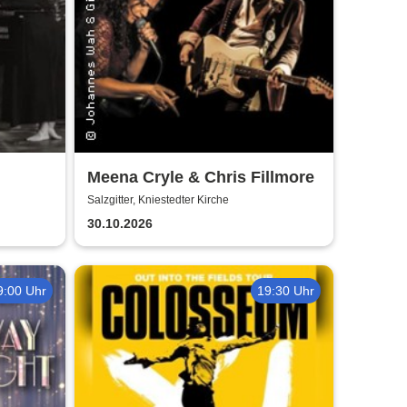
Meena Cryle & Chris Fillmore
t
Salzgitter, Kniestedter Kirche
30.10.2026
9:00 Uhr
19:30 Uhr