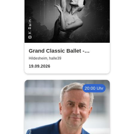
Grand Classic Ballet -
Schwanensee - Jenseits der
Hildesheim, halle39
Bühne mit live Streichquartett
19.09.2026
20:00 Uhr