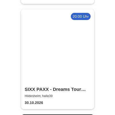
20:00 Uhr
SIXX PAXX - Dreams Tour
2026/27
Hildesheim, halle39
30.10.2026