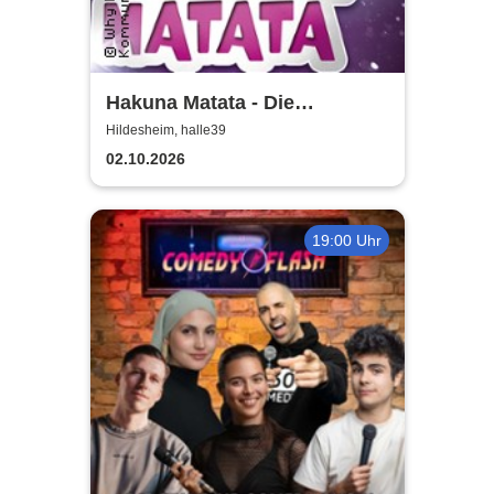
Hakuna Matata - Die
einzigartige große
Hildesheim, halle39
Kindermusical-Gala
02.10.2026
19:00 Uhr