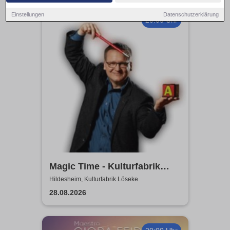
Einstellungen
Datenschutzerklärung
20:00 Uhr
Magic Time - Kulturfabrik
Löseke
Hildesheim, Kulturfabrik Löseke
28.08.2026