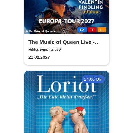
The Music of Queen Live -
Tour 2027
Hildesheim, halle39
21.02.2027
14:00 Uhr