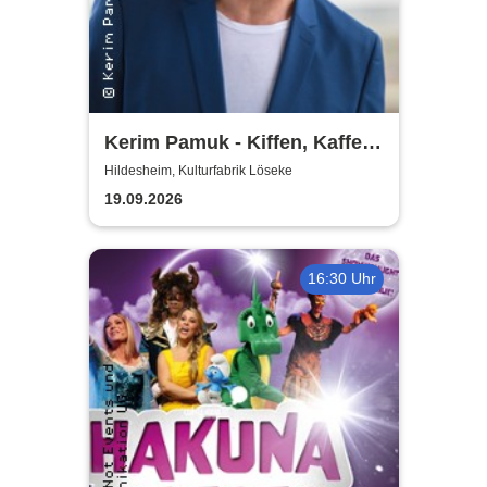
Kerim Pamuk - Kiffen, Kaffee
& Kajal
Hildesheim, Kulturfabrik Löseke
19.09.2026
16:30 Uhr