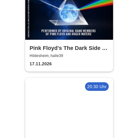
Pink Floyd's The Dark Side of
the Moon - In Concert
Hildesheim, halle39
17.11.2026
20:30 Uhr