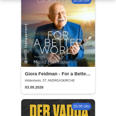
20:00 Uhr
Giora Feidman - For a Better
World
Hildesheim, ST. ANDREASKIRCHE
03.09.2026
20:00 Uhr