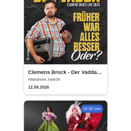
Clemens Brock - Der Vadda -
Früher war alles besser,
Hildesheim, halle39
oder?
12.09.2026
18:00 Uhr