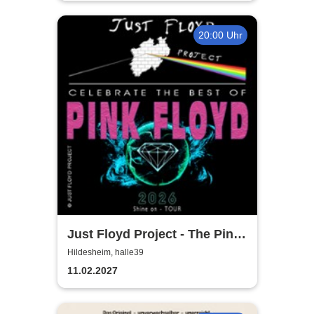
20:00 Uhr
Just Floyd Project - The Pink
Floyd Tribute Show
Hildesheim, halle39
11.02.2027