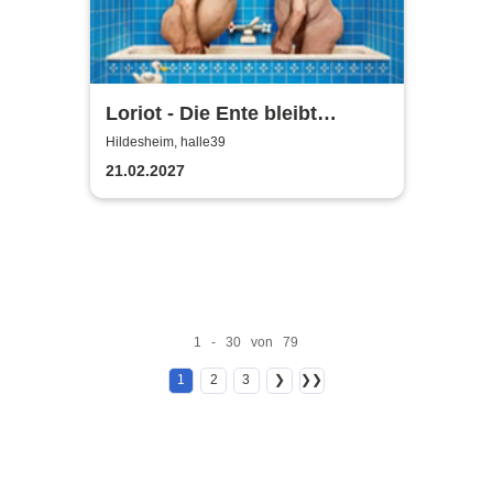
Loriot - Die Ente bleibt
draußen!
Hildesheim, halle39
21.02.2027
1 - 30 von 79
1
2
3
❯
❯❯