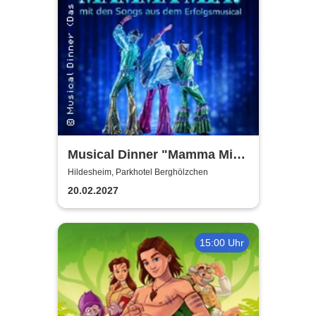
Musical Dinner "Mamma Mia
Special"
Hildesheim, Parkhotel Berghölzchen
20.02.2027
15:00 Uhr