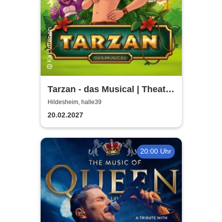
Tarzan - das Musical | Theater
Liberi
Hildesheim, halle39
20.02.2027
20:00 Uhr