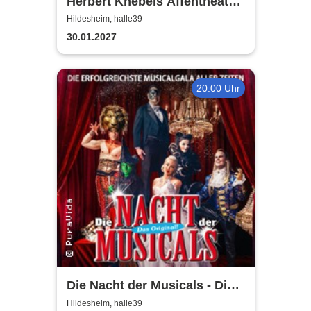
Herbert Knebels Affentheater
- Voll Karacho!
Hildesheim, halle39
30.01.2027
20:00 Uhr
Die Nacht der Musicals - Die
erfolgreichste Musicalgala
Hildesheim, halle39