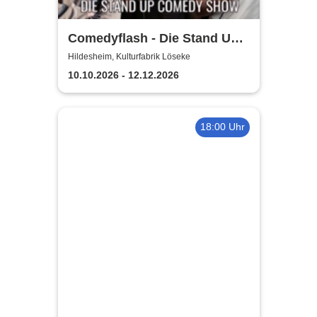
Comedyflash - Die Stand Up
Comedy Show in Hildesheim
Hildesheim, Kulturfabrik Löseke
10.10.2026 - 12.12.2026
18:00 Uhr