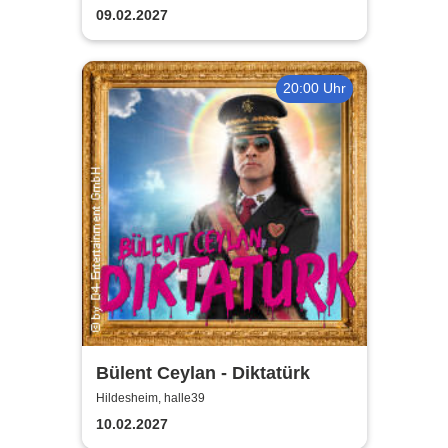
aller Zeiten
09.02.2027
20:00 Uhr
Bülent Ceylan - Diktatürk
Hildesheim, halle39
10.02.2027