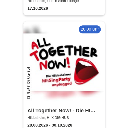
Licht.n.Stein Lounge
Hildesheim, Licht.n.Stein Lounge
17.10.2026
20:00 Uhr
All Together Now! - Die HI
MitSingParty
Hildesheim, HI-X DIGIHUB
28.08.2026 - 30.10.2026