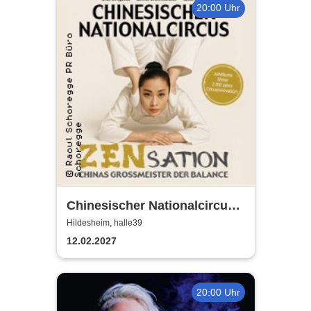
20:00 Uhr
Chinesischer Nationalcircus -
ZENsation - Chinas
Hildesheim, halle39
Grossmeister der Balance
12.02.2027
20:00 Uhr