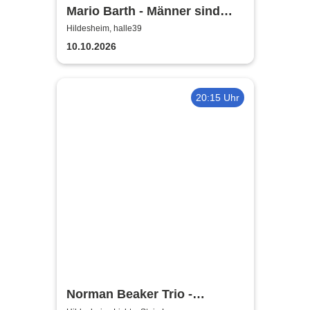
Mario Barth - Männer sind
nichts ohne die Frauen
Hildesheim, halle39
10.10.2026
20:15 Uhr
Norman Beaker Trio -