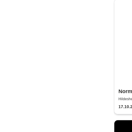
Norma
Licht
Hildeshe
17.10.