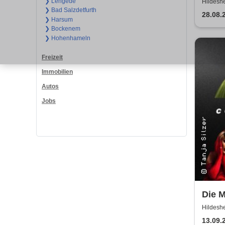
Löse
❯ Lengede
Hildeshe
❯ Bad Salzdetfurth
28.08.
❯ Harsum
❯ Bockenem
❯ Hohenhameln
Freizeit
Immobilien
Autos
Jobs
Die 
Hildeshe
13.09.