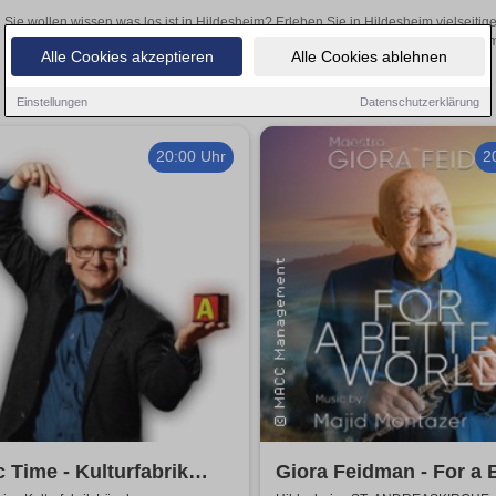
Sie wollen wissen was los ist in Hildesheim? Erleben Sie in Hildesheim vielseiti
Theateraufführungen oder aufregende Veranstaltungen in Hildesheim –
Alle Cookies akzeptieren
Alle Cookies ablehnen
Einstellungen
Datenschutzerklärung
20:00 Uhr
2
 Time - Kulturfabrik
Giora Feidman - For a 