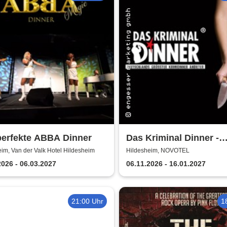
perfekte ABBA Dinner
Das Kriminal Dinner -
Testament à la Carte
im, Van der Valk Hotel Hildesheim
Hildesheim, NOVOTEL
2026 - 06.03.2027
06.11.2026 - 16.01.2027
21:00 Uhr
1