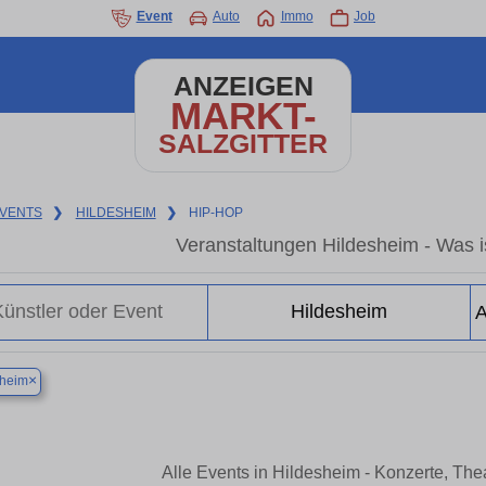
Event
Auto
Immo
Job
ANZEIGEN
MARKT-
SALZGITTER
VENTS
❯
HILDESHEIM
❯
HIP-HOP
Veranstaltungen Hildesheim - Was is
×
sheim
Alle Events in Hildesheim - Konzerte, Th