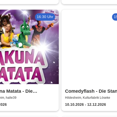
16:30 Uhr
1
a Matata - Die
Comedyflash - Die Sta
gartige große
Comedy Show in Hilde
im, halle39
Hildesheim, Kulturfabrik Löseke
ermusical-Gala
2026
10.10.2026 - 12.12.2026