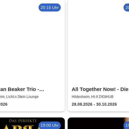
20:15 Uhr
2
n Beaker Trio -
All Together Now! - Die
.n.Stein Lounge
MitSingParty
im, Licht.n.Stein Lounge
Hildesheim, HI-X DIGIHUB
2026
28.08.2026 - 30.10.2026
19:00 Uhr
1