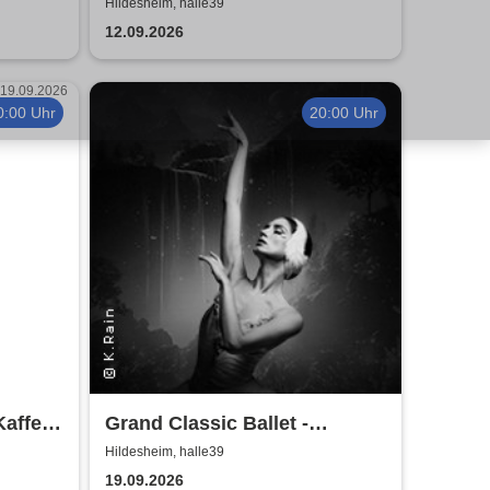
Früher war alles besser,
Hildesheim, halle39
oder?
12.09.2026
0:00 Uhr
20:00 Uhr
Kaffee
Grand Classic Ballet -
Schwanensee - Jenseits der
Hildesheim, halle39
Bühne mit live Streichquartett
19.09.2026