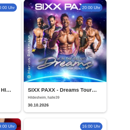
0:00 Uhr
20:00 Uhr
 HI
SIXX PAXX - Dreams Tour
2026/27
Hildesheim, halle39
30.10.2026
9:00 Uhr
16:00 Uhr