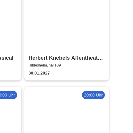
sical
Herbert Knebels Affentheater
- Voll Karacho!
Hildesheim, halle39
30.01.2027
0:00 Uhr
20:00 Uhr