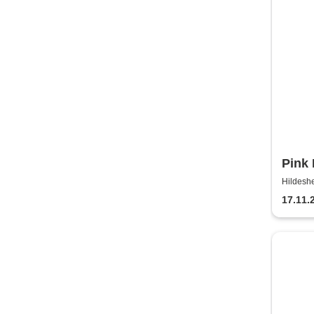
Pink 
the M
Hildeshe
17.11.