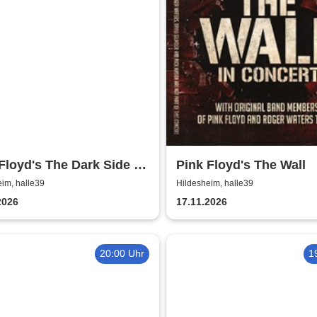
Floyd's The Dark Side of
Pink Floyd's The Wall
oon - In Concert
im, halle39
Hildesheim, halle39
2026
17.11.2026
20:00 Uhr
1