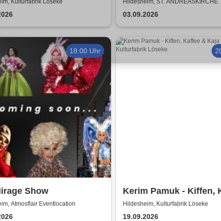
ke
World
im, Kulturfabrik Löseke
Hildesheim, ST. ANDREASKIRCHE
2026
03.09.2026
18:00 Uhr
2
Mirage Show
Kerim Pamuk - Kiffen, 
& Kajal
im, Atmosflair Eventlocation
Hildesheim, Kulturfabrik Löseke
2026
19.09.2026