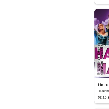
Hakun
einzi
Hildeshe
Kind
02.10.