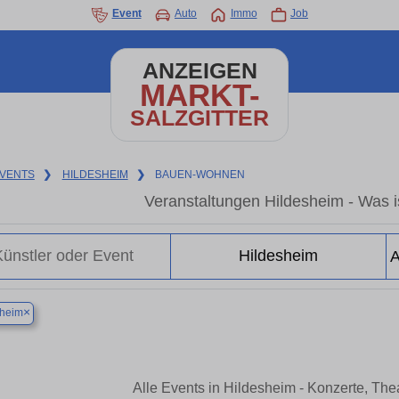
Event
Auto
Immo
Job
ANZEIGEN
MARKT-
SALZGITTER
VENTS
❯
HILDESHEIM
❯
BAUEN-WOHNEN
Veranstaltungen Hildesheim - Was is
×
sheim
Alle Events in Hildesheim - Konzerte, Th