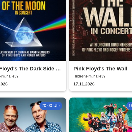
Floyd's The Dark Side of
Pink Floyd's The Wall
oon - In Concert
im, halle39
Hildesheim, halle39
2026
17.11.2026
20:00 Uhr
1