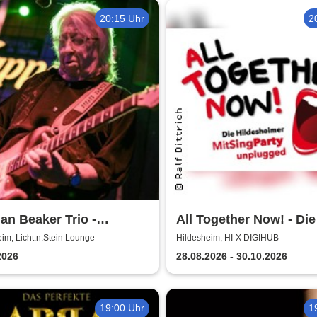
20:15 Uhr
2
n Beaker Trio -
All Together Now! - Die
.n.Stein Lounge
MitSingParty
im, Licht.n.Stein Lounge
Hildesheim, HI-X DIGIHUB
2026
28.08.2026 - 30.10.2026
19:00 Uhr
1