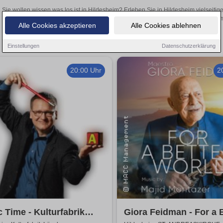
Sie wollen wissen was los ist in Hildesheim? Erleben Sie in Hildesheim vielseiti
Theateraufführungen oder aufregende Veranstaltungen in Hildesheim –
Alle Cookies akzeptieren
Alle Cookies ablehnen
Einstellungen
Datenschutzerklärung
20:00 Uhr
2
 Time - Kulturfabrik
Giora Feidman - For a 