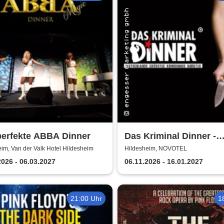
perfekte ABBA Dinner
Das Kriminal Dinner -
Testament à la Carte
im, Van der Valk Hotel Hildesheim
Hildesheim, NOVOTEL
2026 - 06.03.2027
06.11.2026 - 16.01.2027
21:00 Uhr
1