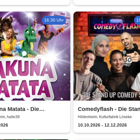
16:30 Uhr
1
a Matata - Die
Comedyflash - Die Sta
gartige große
Comedy Show in Hilde
im, halle39
Hildesheim, Kulturfabrik Löseke
ermusical-Gala
2026
10.10.2026 - 12.12.2026