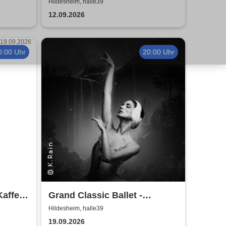
Früher war alles besser,
Hildesheim, halle39
oder?
12.09.2026
0:00 Uhr
20:00 Uhr
Kaffee
Grand Classic Ballet -
Schwanensee - Jenseits der
Hildesheim, halle39
Bühne mit live Streichquartett
19.09.2026