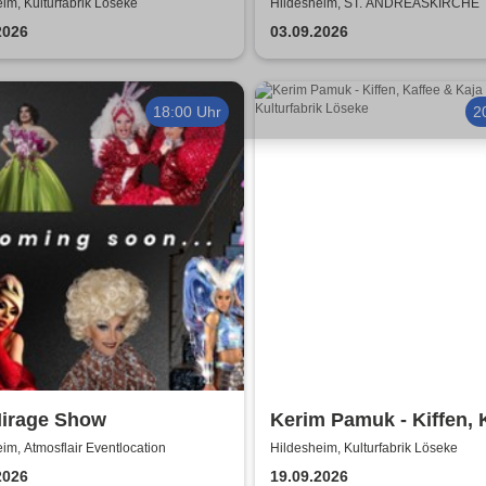
ke
World
im, Kulturfabrik Löseke
Hildesheim, ST. ANDREASKIRCHE
2026
03.09.2026
18:00 Uhr
2
Mirage Show
Kerim Pamuk - Kiffen, 
& Kajal
im, Atmosflair Eventlocation
Hildesheim, Kulturfabrik Löseke
2026
19.09.2026