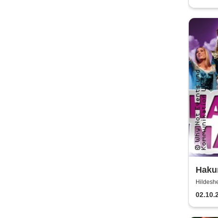
Hakun
einzi
Hildeshe
Kind
02.10.