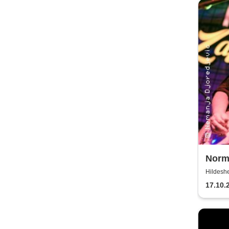
Norma
Licht
Hildeshe
17.10.