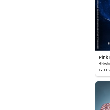
Pink 
the M
Hildeshe
17.11.