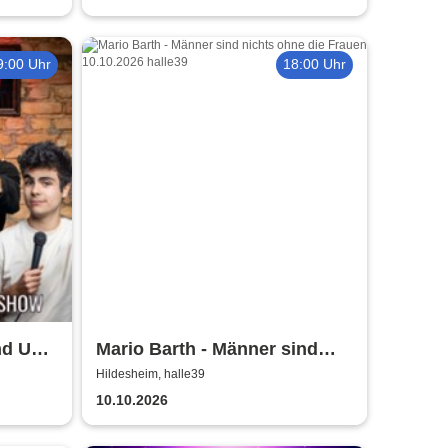
9:00 Uhr
18:00 Uhr
nd Up
Mario Barth - Männer sind
sheim
nichts ohne die Frauen
Hildesheim, halle39
10.10.2026