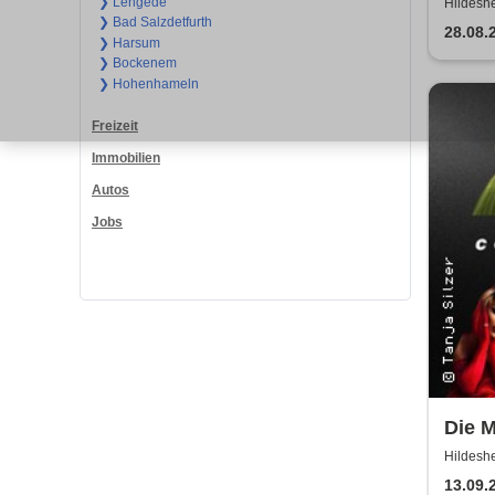
Löse
❯ Lengede
Hildeshe
❯ Bad Salzdetfurth
28.08.
❯ Harsum
❯ Bockenem
❯ Hohenhameln
Freizeit
Immobilien
Autos
Jobs
Die 
Hildeshe
13.09.