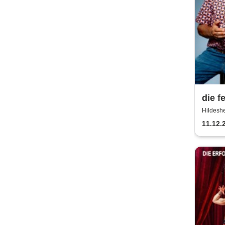
die f
Hildeshe
11.12.