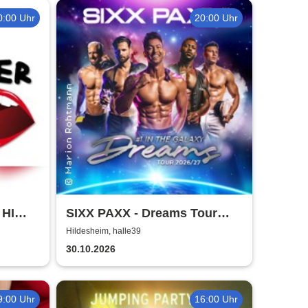
0:00 Uhr
20:00 Uhr
 HI
SIXX PAXX - Dreams Tour
2026/27
Hildesheim, halle39
30.10.2026
9:00 Uhr
16:00 Uhr