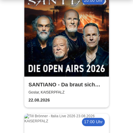
20:00 Uhr
SANTIANO - Da braut sich
was zusammen - Open Air
Goslar, KAISERPFALZ
2026
22.08.2026
17:00 Uhr