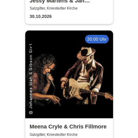
Jessy Martens & Jan
Fischer's Blues Support
Salzgitter, Kniestedter Kirche
30.10.2026
20:00 Uhr
Meena Cryle & Chris Fillmore
Salzgitter, Kniestedter Kirche