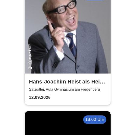
Hans-Joachim Heist als Heinz
Erhard - Noch'n Gedicht
Salzgitter, Aula Gymnasium am Fredenberg
12.09.2026
18:00 Uhr