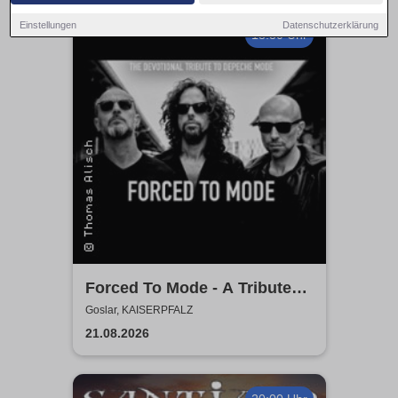
Einstellungen
Datenschutzerklärung
18:30 Uhr
Forced To Mode - A Tribute
To Depeche Mode
Goslar, KAISERPFALZ
21.08.2026