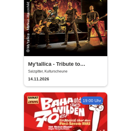
My'tallica - Tribute to
Metallica
Salzgitter, Kulturscheune
14.11.2026
19:00 Uhr