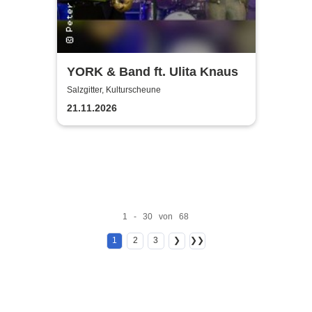
YORK & Band ft. Ulita Knaus
Salzgitter, Kulturscheune
21.11.2026
1 - 30 von 68
1
2
3
❯
❯❯