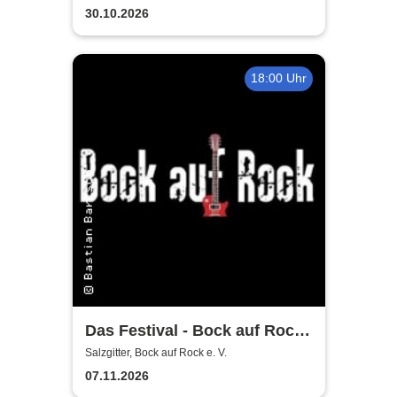
30.10.2026
18:00 Uhr
Das Festival - Bock auf Rock
gemeinnütziger e. V.
Salzgitter, Bock auf Rock e. V.
07.11.2026