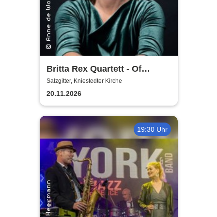
Britta Rex Quartett - Of
Witches, Queens & Heroines
Salzgitter, Kniestedter Kirche
20.11.2026
19:30 Uhr