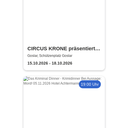
CIRCUS KRONE präsentiert
FARBENSPIEL - Gold Edition
Goslar, Schützenplatz Goslar
| Goslar
15.10.2026 - 18.10.2026
19:00 Uhr