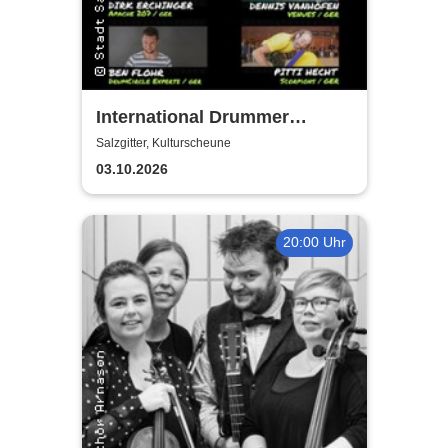
International Drummer
Meeting Konzert |
Salzgitter, Kulturscheune
Kulturscheune
03.10.2026
20:00 Uhr