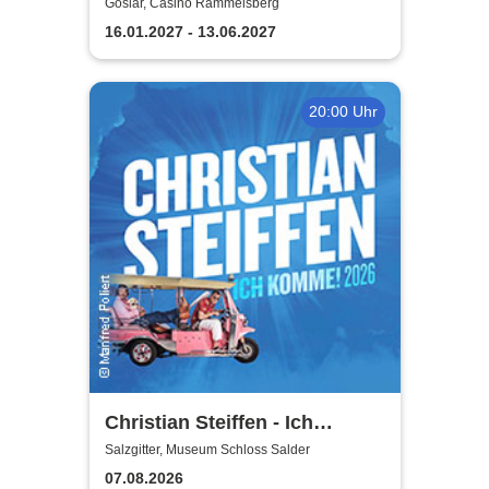
Polterabendkiller
Goslar, Casino Rammelsberg
16.01.2027 - 13.06.2027
20:00 Uhr
Christian Steiffen - Ich
komme! 2026
Salzgitter, Museum Schloss Salder
07.08.2026