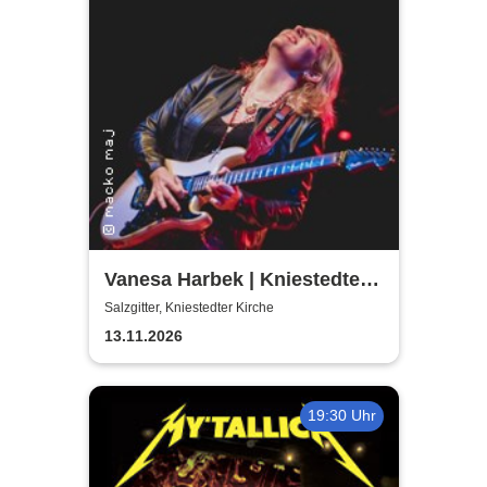
Vanesa Harbek | Kniestedter
Kirche
Salzgitter, Kniestedter Kirche
13.11.2026
19:30 Uhr