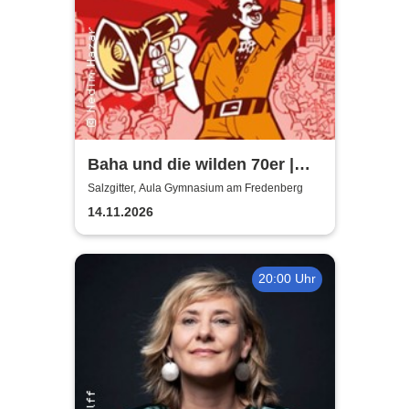
Baha und die wilden 70er |
Aula Gymnasium am
Salzgitter, Aula Gymnasium am Fredenberg
Fredenberg
14.11.2026
20:00 Uhr