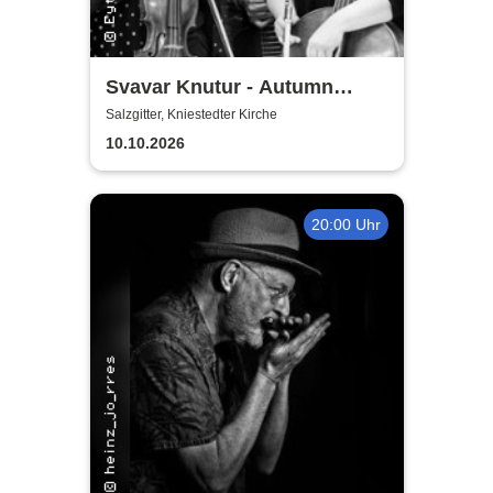
Svavar Knutur - Autumn
String Trio Tour
Salzgitter, Kniestedter Kirche
10.10.2026
20:00 Uhr