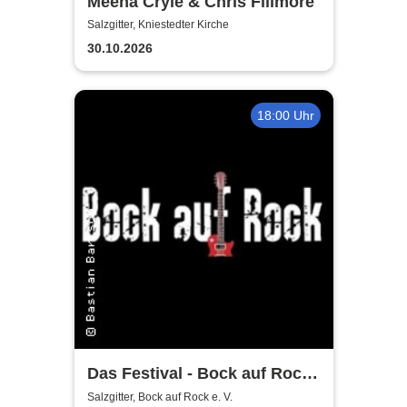
Meena Cryle & Chris Fillmore
Salzgitter, Kniestedter Kirche
30.10.2026
18:00 Uhr
Das Festival - Bock auf Rock
gemeinnütziger e. V.
Salzgitter, Bock auf Rock e. V.