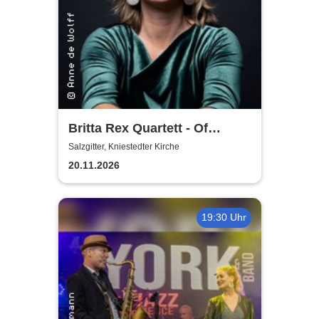
Britta Rex Quartett - Of
Witches, Queens & Heroines
Salzgitter, Kniestedter Kirche
20.11.2026
19:30 Uhr