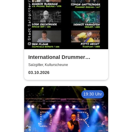
International Drummer
Meeting Konzert |
Salzgitter, Kulturscheune
Kulturscheune
03.10.2026
19:30 Uhr