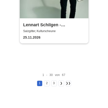
Lennart Schilgen -
Abwesenheitsnotizen
Salzgitter, Kulturscheune
25.11.2026
1 - 30 von 67
1
2
3
❯
❯❯