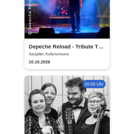
Depeche Reload - Tribute To
Depeche Mode
Salzgitter, Kulturscheune
10.10.2026
20:00 Uhr