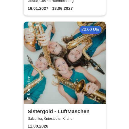
Polterabendkiller
Goslar, Casino Rammelsberg
16.01.2027 - 13.06.2027
20:00 Uhr
Sistergold - LuftMaschen
Salzgitter, Kniestedter Kirche
11.09.2026