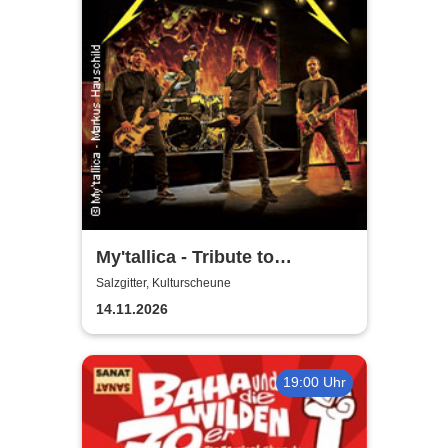
My'tallica - Tribute to
Metallica
Salzgitter, Kulturscheune
14.11.2026
19:00 Uhr