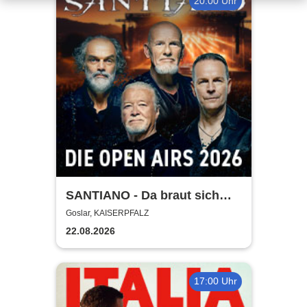
20:00 Uhr
SANTIANO - Da braut sich
was zusammen - Open Air
Goslar, KAISERPFALZ
2026
22.08.2026
17:00 Uhr