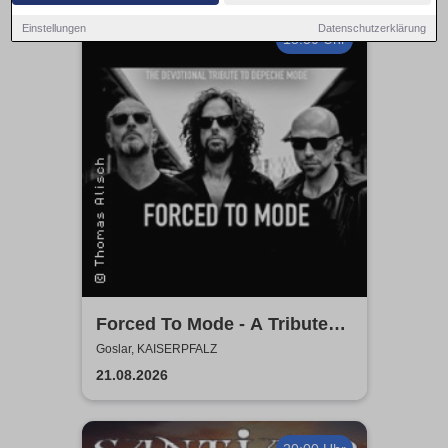
Einstellungen
Datenschutzerklärung
18:30 Uhr
Forced To Mode - A Tribute
To Depeche Mode
Goslar, KAISERPFALZ
21.08.2026