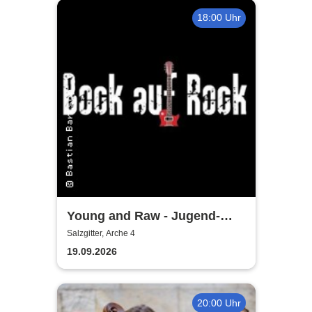
18:00 Uhr
Young and Raw - Jugend-
Konzert
Salzgitter, Arche 4
19.09.2026
20:00 Uhr