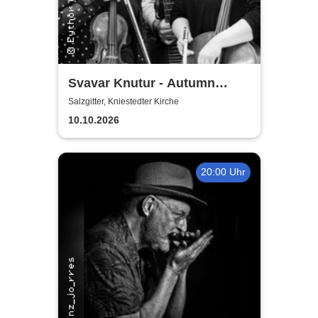
Svavar Knutur - Autumn
String Trio Tour
Salzgitter, Kniestedter Kirche
10.10.2026
20:00 Uhr