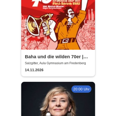
Baha und die wilden 70er |
Aula Gymnasium am
Salzgitter, Aula Gymnasium am Fredenberg
Fredenberg
14.11.2026
20:00 Uhr