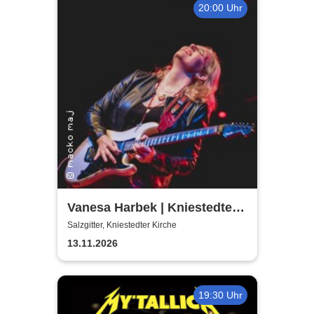
20:00 Uhr
Vanesa Harbek | Kniestedter
Kirche
Salzgitter, Kniestedter Kirche
13.11.2026
19:30 Uhr