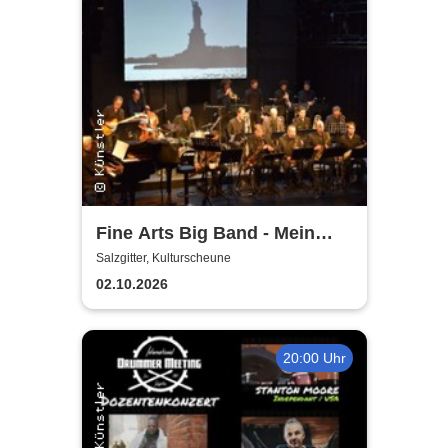
Fine Arts Big Band - Mein
amerikanischer Traum - True
Salzgitter, Kulturscheune
Stories
02.10.2026
20:00 Uhr