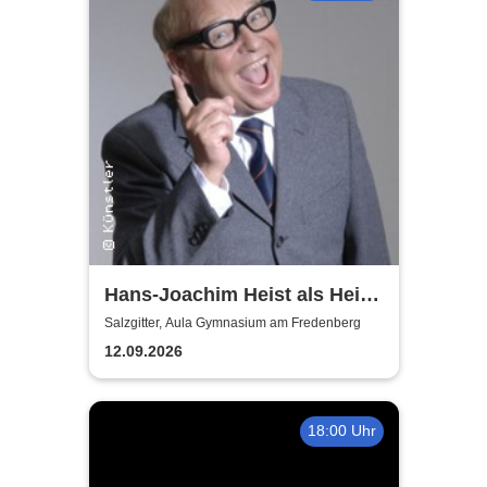
Hans-Joachim Heist als Heinz
Erhard - Noch'n Gedicht
Salzgitter, Aula Gymnasium am Fredenberg
12.09.2026
18:00 Uhr