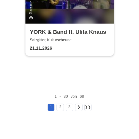
YORK & Band ft. Ulita Knaus
Salzgitter, Kulturscheune
21.11.2026
1 - 30 von 68
1
2
3
❯
❯❯