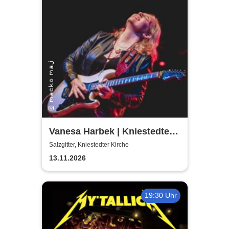
Vanesa Harbek | Kniestedter
Kirche
Salzgitter, Kniestedter Kirche
13.11.2026
19:30 Uhr