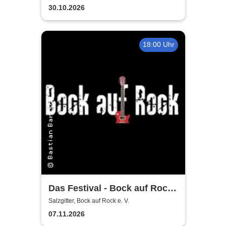
30.10.2026
18:00 Uhr
Das Festival - Bock auf Rock
gemeinnütziger e. V.
Salzgitter, Bock auf Rock e. V.
07.11.2026