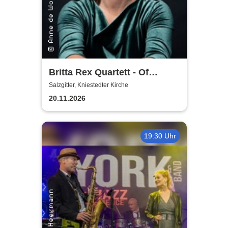
Britta Rex Quartett - Of
Witches, Queens & Heroines
Salzgitter, Kniestedter Kirche
20.11.2026
19:30 Uhr