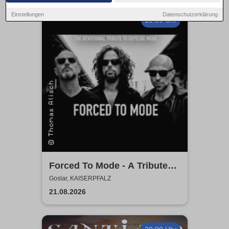
Einstellungen
Datenschutzerklärung
18:30 Uhr
Forced To Mode - A Tribute
To Depeche Mode
Goslar, KAISERPFALZ
21.08.2026