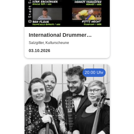
International Drummer
Meeting Konzert |
Salzgitter, Kulturscheune
Kulturscheune
03.10.2026
20:00 Uhr