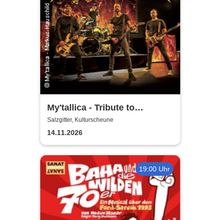
My'tallica - Tribute to
Metallica
Salzgitter, Kulturscheune
14.11.2026
19:00 Uhr