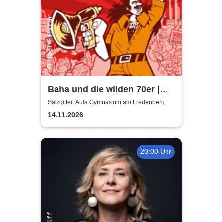
Baha und die wilden 70er |
Aula Gymnasium am
Salzgitter, Aula Gymnasium am Fredenberg
Fredenberg
14.11.2026
20:00 Uhr