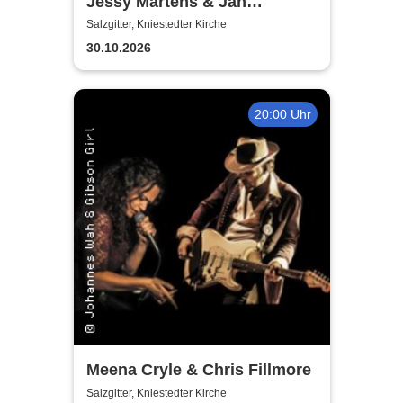
Jessy Martens & Jan
Fischer's Blues Support
Salzgitter, Kniestedter Kirche
30.10.2026
20:00 Uhr
Meena Cryle & Chris Fillmore
Salzgitter, Kniestedter Kirche