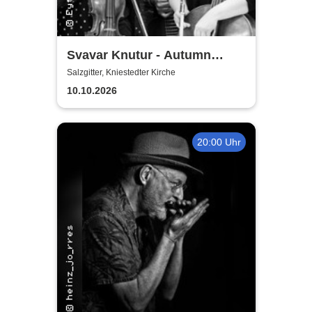
Svavar Knutur - Autumn
String Trio Tour
Salzgitter, Kniestedter Kirche
10.10.2026
20:00 Uhr