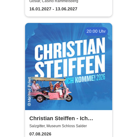
Polterabendkiller
Goslar, Casino Rammelsberg
16.01.2027 - 13.06.2027
20:00 Uhr
Christian Steiffen - Ich
komme! 2026
Salzgitter, Museum Schloss Salder
07.08.2026