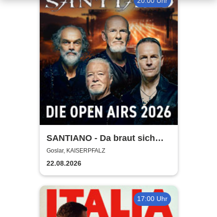
20:00 Uhr
SANTIANO - Da braut sich
was zusammen - Open Air
Goslar, KAISERPFALZ
2026
22.08.2026
17:00 Uhr