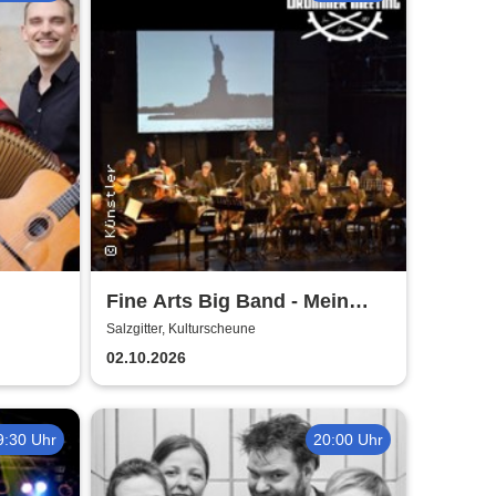
Fine Arts Big Band - Mein
amerikanischer Traum - True
Salzgitter, Kulturscheune
Stories
02.10.2026
9:30 Uhr
20:00 Uhr