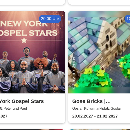
20:00 Uhr
1
York Gospel Stars
Gose Bricks |
Kulturmarktplatz Gosla
St. Peter und Paul
Goslar, Kulturmarktplatz Goslar
2027
20.02.2027 - 21.02.2027