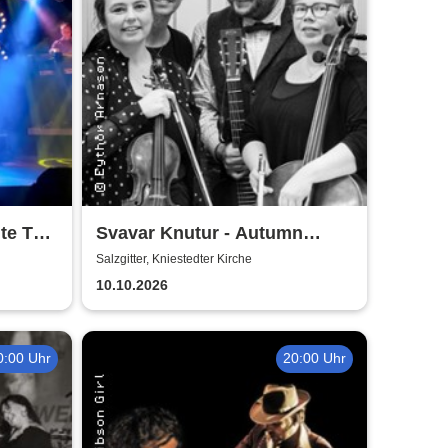
te To
Svavar Knutur - Autumn
String Trio Tour
Salzgitter, Kniestedter Kirche
10.10.2026
0:00 Uhr
20:00 Uhr