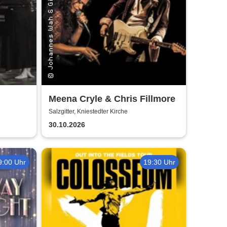
Meena Cryle & Chris Fillmore
t
Salzgitter, Kniestedter Kirche
30.10.2026
9:00 Uhr
19:30 Uhr