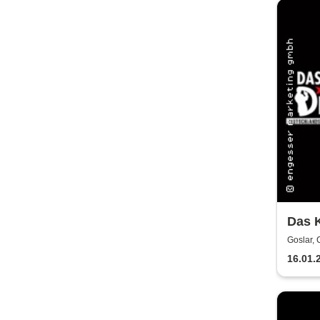
Das K
Polte
Goslar,
16.01.