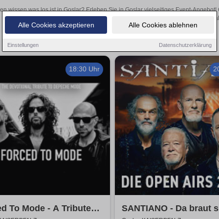
len wissen was los ist in Goslar? Erleben Sie in Goslar vielseitiges Event-Angebot
aufregende Veranstaltungen in Goslar – hier finden al
Alle Cookies akzeptieren
Alle Cookies ablehnen
Einstellungen
Datenschutzerklärung
18:30 Uhr
2
d To Mode - A Tribute
SANTIANO - Da braut s