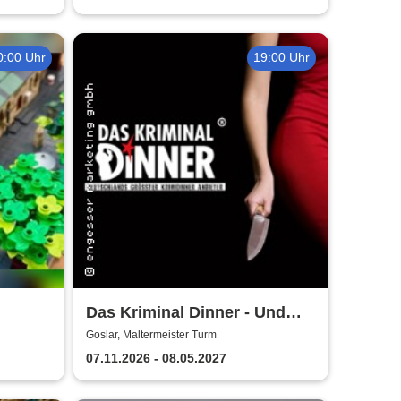
0:00 Uhr
19:00 Uhr
Das Kriminal Dinner - Und
r
raus bist du
Goslar, Maltermeister Turm
07.11.2026 - 08.05.2027