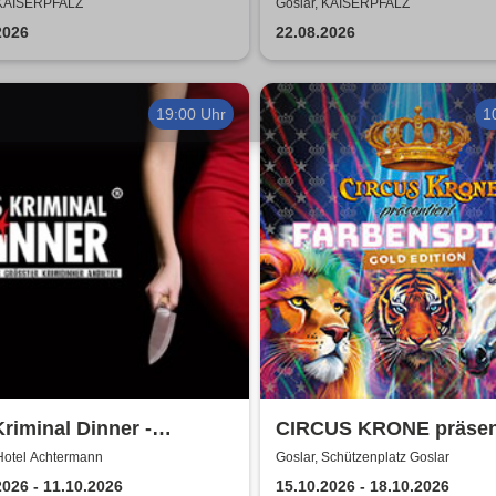
epeche Mode
was zusammen - Open 
 KAISERPFALZ
Goslar, KAISERPFALZ
2026
2026
22.08.2026
19:00 Uhr
1
riminal Dinner -
CIRCUS KRONE präsent
ment à la Carte
FARBENSPIEL - Gold E
Hotel Achtermann
Goslar, Schützenplatz Goslar
| Goslar
2026 - 11.10.2026
15.10.2026 - 18.10.2026