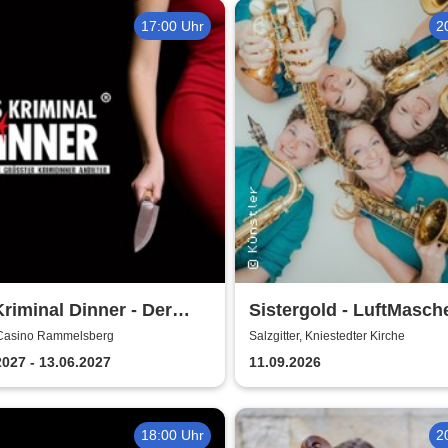
17:00 Uhr
2
riminal Dinner - Der
Sistergold - LuftMasch
rabendkiller
 Casino Rammelsberg
Salzgitter, Kniestedter Kirche
2027 - 13.06.2027
11.09.2026
18:00 Uhr
2