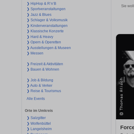
❯ HipHop & R’n‘B
Sie wol
❯ Sportveranstaltungen
❯ Jazz & Blues
❯ Schlager & Volksmusik
❯ Kinderveranstaltungen
❯ Klassische Konzerte
❯ Hard & Heavy
❯ Opern & Operetten
❯ Ausstellungen & Museen
❯ Messen
❯ Freizeit & Aktivitäten
❯ Bauen & Wohnen
❯ Job & Bildung
❯ Auto & Verker
❯ Reise & Tourismus
Alle Events
Orte im Umkreis
❯ Salzgitter
❯ Wolfenbüttel
Force
❯ Langelsheim