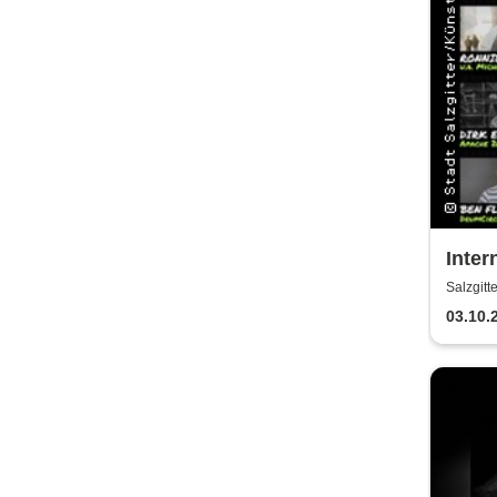
Inter
Meeti
Salzgitt
Kult
03.10.