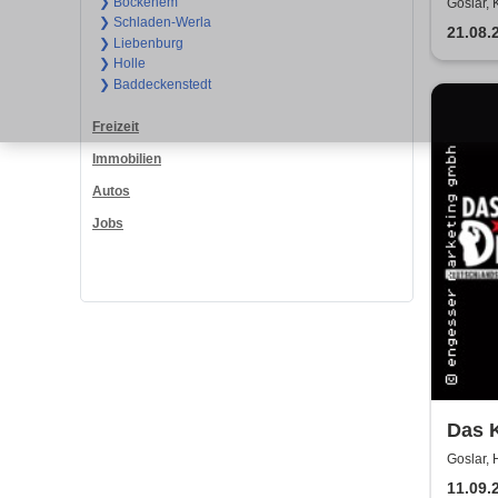
To D
❯ Bockenem
Goslar,
❯ Schladen-Werla
21.08.
❯ Liebenburg
❯ Holle
❯ Baddeckenstedt
Freizeit
Immobilien
Autos
Jobs
Das K
Testa
Goslar, 
11.09.