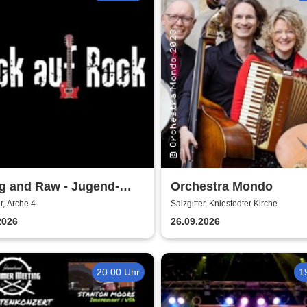
g and Raw - Jugend-
Orchestra Mondo
ert
er, Arche 4
Salzgitter, Kniestedter Kirche
2026
26.09.2026
20:00 Uhr
1