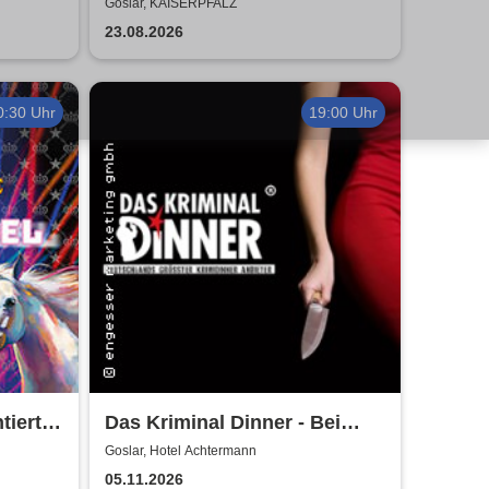
Air
2026
Goslar, KAISERPFALZ
23.08.2026
0:30 Uhr
19:00 Uhr
iert
Das Kriminal Dinner - Bei
dition
Aussage: Mord!
Goslar, Hotel Achtermann
05.11.2026