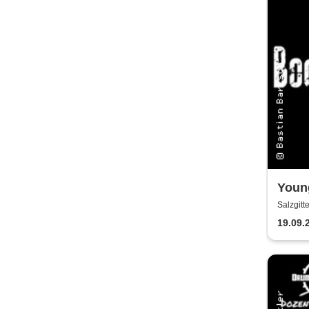
Youn
Konz
Salzgitt
19.09.