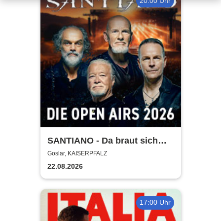
20:00 Uhr
SANTIANO - Da braut sich
was zusammen - Open Air
Goslar, KAISERPFALZ
2026
22.08.2026
17:00 Uhr