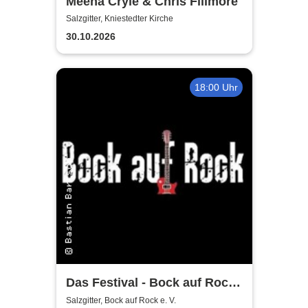
Meena Cryle & Chris Fillmore
Salzgitter, Kniestedter Kirche
30.10.2026
18:00 Uhr
Das Festival - Bock auf Rock
gemeinnütziger e. V.
Salzgitter, Bock auf Rock e. V.