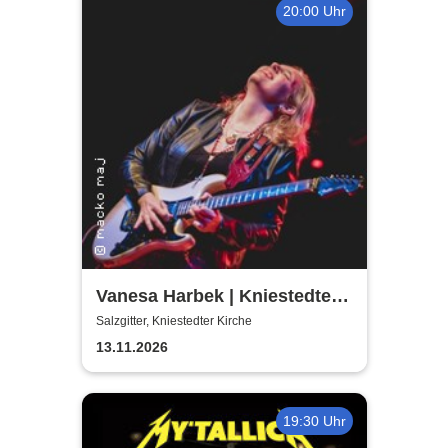
20:00 Uhr
Vanesa Harbek | Kniestedter
Kirche
Salzgitter, Kniestedter Kirche
13.11.2026
19:30 Uhr