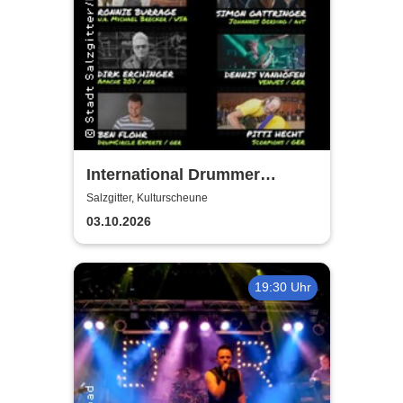
International Drummer
Meeting Konzert |
Salzgitter, Kulturscheune
Kulturscheune
03.10.2026
19:30 Uhr