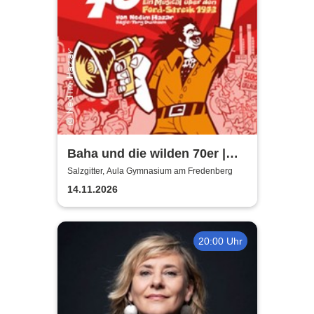
Baha und die wilden 70er |
Aula Gymnasium am
Salzgitter, Aula Gymnasium am Fredenberg
Fredenberg
14.11.2026
20:00 Uhr