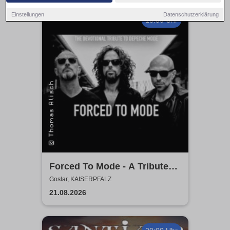
Einstellungen
Datenschutzerklärung
18:30 Uhr
Forced To Mode - A Tribute
To Depeche Mode
Goslar, KAISERPFALZ
21.08.2026