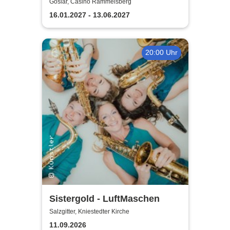
Polterabendkiller
Goslar, Casino Rammelsberg
16.01.2027 - 13.06.2027
20:00 Uhr
Sistergold - LuftMaschen
Salzgitter, Kniestedter Kirche
11.09.2026