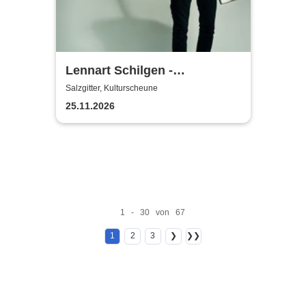
Lennart Schilgen -
Abwesenheitsnotizen
Salzgitter, Kulturscheune
25.11.2026
1 - 30 von 67
1
2
3
❯
❯❯