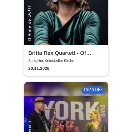
Britta Rex Quartett - Of
Witches, Queens & Heroines
Salzgitter, Kniestedter Kirche
20.11.2026
19:30 Uhr