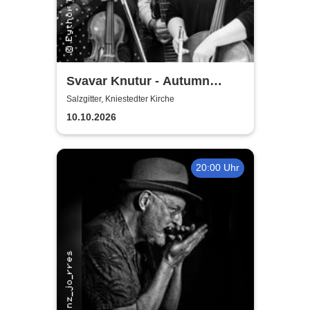
Svavar Knutur - Autumn
String Trio Tour
Salzgitter, Kniestedter Kirche
10.10.2026
20:00 Uhr