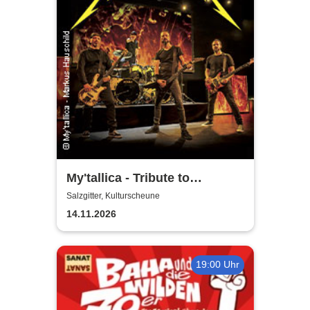
My'tallica - Tribute to
Metallica
Salzgitter, Kulturscheune
14.11.2026
19:00 Uhr