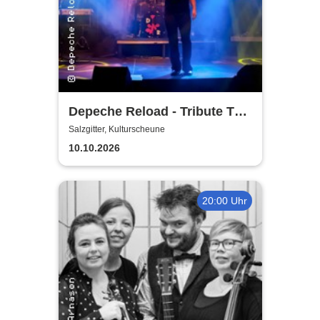
Depeche Reload - Tribute To
Depeche Mode
Salzgitter, Kulturscheune
10.10.2026
20:00 Uhr