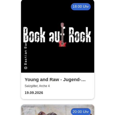
18:00 Uhr
Young and Raw - Jugend-
Konzert
Salzgitter, Arche 4
19.09.2026
20:00 Uhr