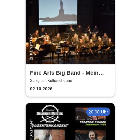
Fine Arts Big Band - Mein
amerikanischer Traum - True
Salzgitter, Kulturscheune
Stories
02.10.2026
20:00 Uhr