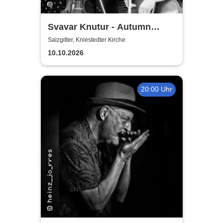
Svavar Knutur - Autumn
String Trio Tour
Salzgitter, Kniestedter Kirche
10.10.2026
20:00 Uhr