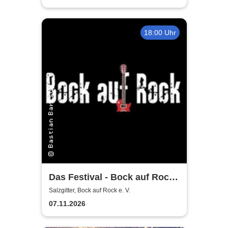
18:00 Uhr
Das Festival - Bock auf Rock
gemeinnütziger e. V.
Salzgitter, Bock auf Rock e. V.
07.11.2026