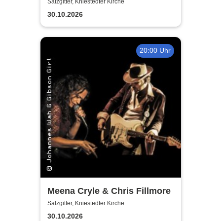
Fischer's Blues Support
Salzgitter, Kniestedter Kirche
30.10.2026
20:00 Uhr
Meena Cryle & Chris Fillmore
Salzgitter, Kniestedter Kirche
30.10.2026