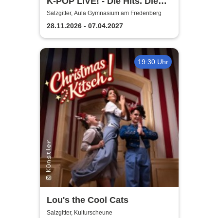
K-POP LIVE! - Die Hits. Die
Moves. Die Show.
Salzgitter, Aula Gymnasium am Fredenberg
28.11.2026 - 07.04.2027
19:30 Uhr
Lou's the Cool Cats
Salzgitter, Kulturscheune