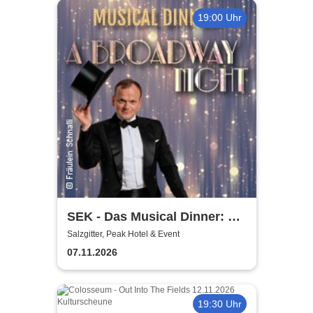
19:00 Uhr
SEK - Das Musical Dinner: A
Broadway Night
Salzgitter, Peak Hotel & Event
07.11.2026
19:30 Uhr