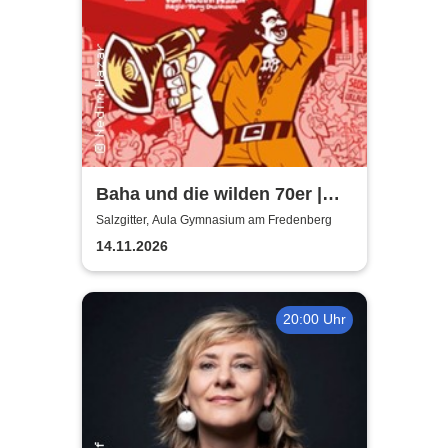
Baha und die wilden 70er |
Aula Gymnasium am
Salzgitter, Aula Gymnasium am Fredenberg
Fredenberg
14.11.2026
20:00 Uhr