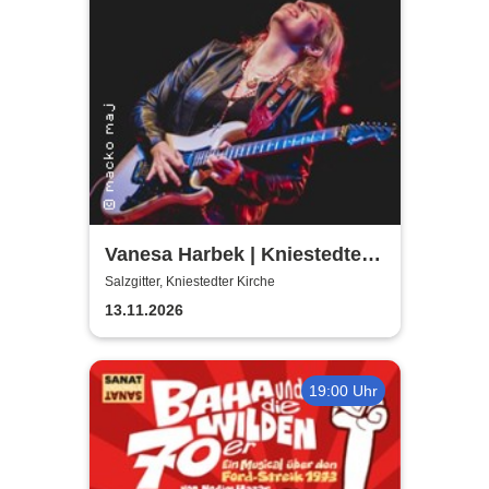
Vanesa Harbek | Kniestedter
Kirche
Salzgitter, Kniestedter Kirche
13.11.2026
19:00 Uhr