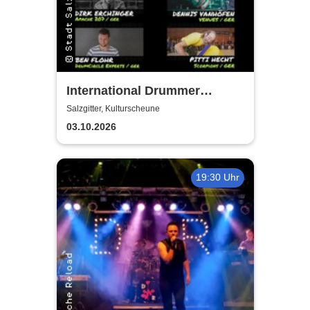
International Drummer
Meeting Konzert |
Salzgitter, Kulturscheune
Kulturscheune
03.10.2026
19:30 Uhr