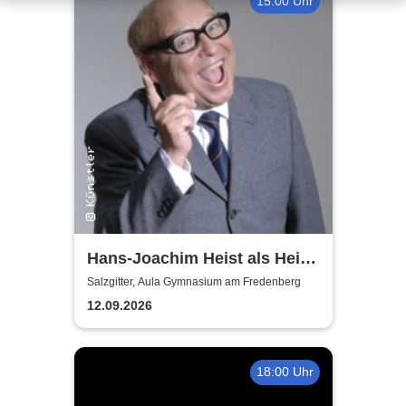
15:00 Uhr
Hans-Joachim Heist als Heinz
Erhard - Noch'n Gedicht
Salzgitter, Aula Gymnasium am Fredenberg
12.09.2026
18:00 Uhr