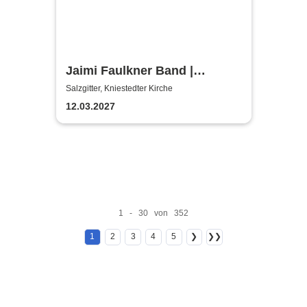
Jaimi Faulkner Band |
Kniestedter Kirche
Salzgitter, Kniestedter Kirche
12.03.2027
1 - 30 von 352
1
2
3
4
5
❯
❯❯