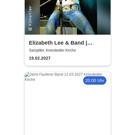
Elizabeth Lee & Band |
Kniestedter Kirche
Salzgitter, Kniestedter Kirche
19.02.2027
20:00 Uhr