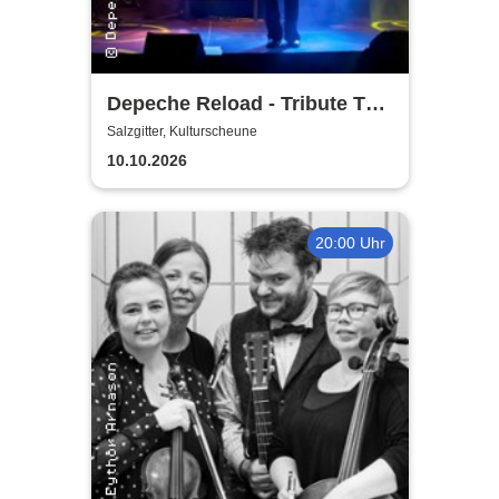
Depeche Reload - Tribute To
Depeche Mode
Salzgitter, Kulturscheune
10.10.2026
20:00 Uhr