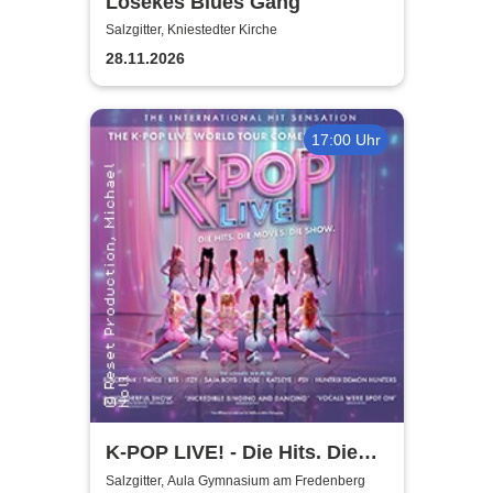
Lösekes Blues Gang
Salzgitter, Kniestedter Kirche
28.11.2026
17:00 Uhr
K-POP LIVE! - Die Hits. Die
Moves. Die Show.
Salzgitter, Aula Gymnasium am Fredenberg