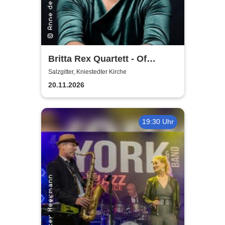
Britta Rex Quartett - Of
Witches, Queens & Heroines
Salzgitter, Kniestedter Kirche
20.11.2026
19:30 Uhr