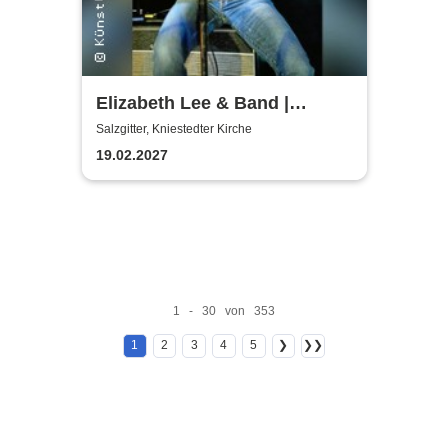
Elizabeth Lee & Band |
Kniestedter Kirche
Salzgitter, Kniestedter Kirche
19.02.2027
1 - 30 von 353
1
2
3
4
5
❯
❯❯