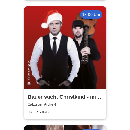
15:00 Uhr
Bauer sucht Christkind - mit
Ralf Bauer & Pat Fritz
Salzgitter, Arche 4
12.12.2026