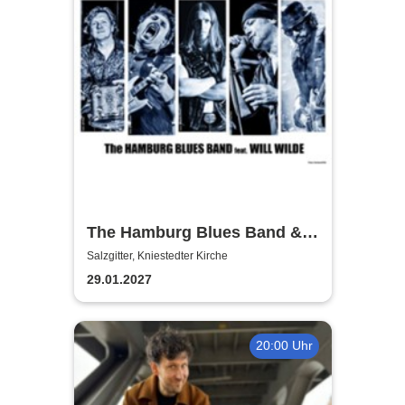
The Hamburg Blues Band &
Friends
Salzgitter, Kniestedter Kirche
29.01.2027
20:00 Uhr