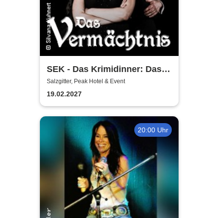
SEK - Das Krimidinner: Das
Vermächtnis
Salzgitter, Peak Hotel & Event
19.02.2027
20:00 Uhr