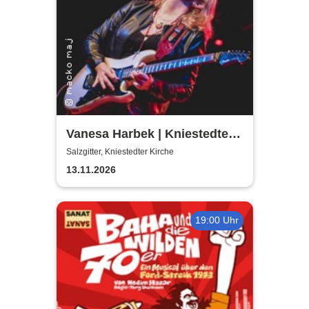
Vanesa Harbek | Kniestedter
Kirche
Salzgitter, Kniestedter Kirche
13.11.2026
19:00 Uhr