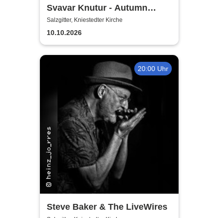
Svavar Knutur - Autumn
String Trio Tour
Salzgitter, Kniestedter Kirche
10.10.2026
20:00 Uhr
Steve Baker & The LiveWires