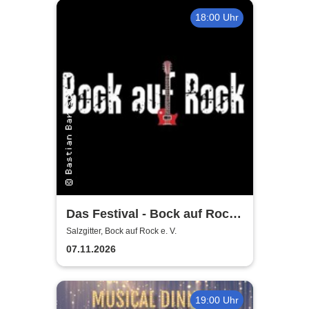
18:00 Uhr
Das Festival - Bock auf Rock
gemeinnütziger e. V.
Salzgitter, Bock auf Rock e. V.
07.11.2026
19:00 Uhr