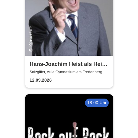
Hans-Joachim Heist als Heinz
Erhard - Noch'n Gedicht
Salzgitter, Aula Gymnasium am Fredenberg
12.09.2026
18:00 Uhr