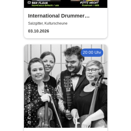
International Drummer
Meeting Konzert |
Salzgitter, Kulturscheune
Kulturscheune
03.10.2026
20:00 Uhr