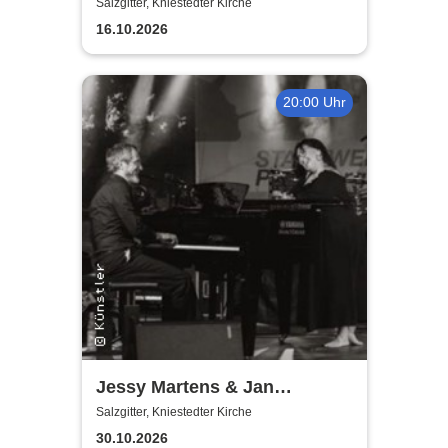
Salzgitter, Kniestedter Kirche
16.10.2026
20:00 Uhr
Jessy Martens & Jan
Fischer's Blues Support
Salzgitter, Kniestedter Kirche
30.10.2026