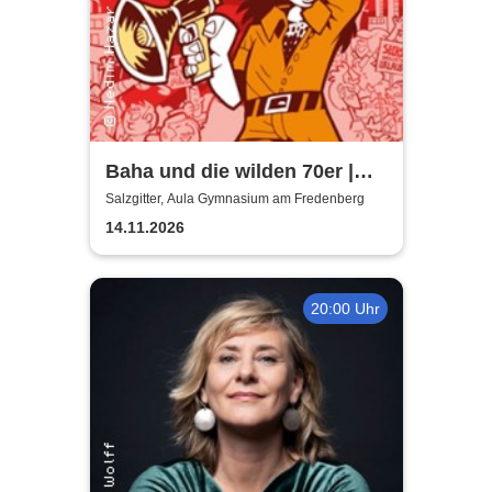
Baha und die wilden 70er |
Aula Gymnasium am
Salzgitter, Aula Gymnasium am Fredenberg
Fredenberg
14.11.2026
20:00 Uhr