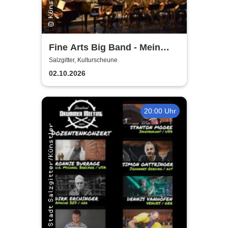
Fine Arts Big Band - Mein
amerikanischer Traum - True
Salzgitter, Kulturscheune
Stories
02.10.2026
20:00 Uhr