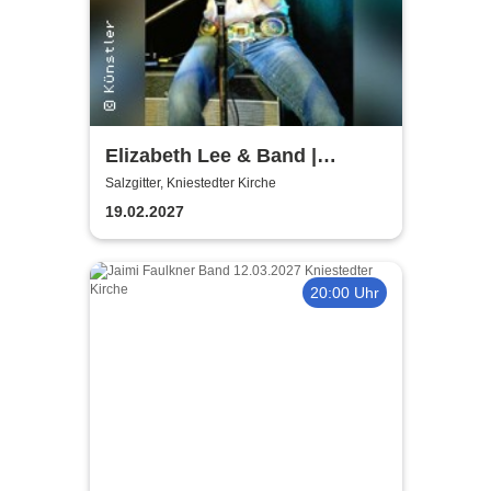
Elizabeth Lee & Band |
Kniestedter Kirche
Salzgitter, Kniestedter Kirche
19.02.2027
20:00 Uhr