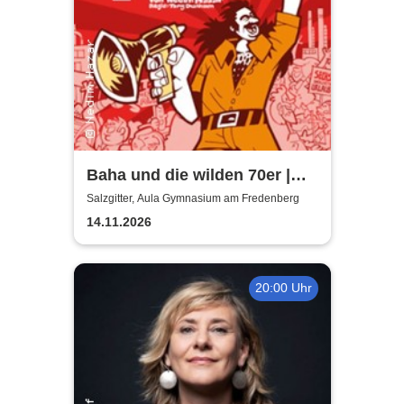
Baha und die wilden 70er |
Aula Gymnasium am
Salzgitter, Aula Gymnasium am Fredenberg
Fredenberg
14.11.2026
20:00 Uhr