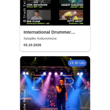
International Drummer
Meeting Konzert |
Salzgitter, Kulturscheune
Kulturscheune
03.10.2026
19:30 Uhr