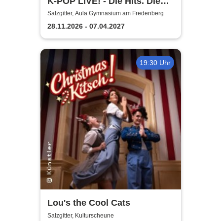
K-POP LIVE! - Die Hits. Die
Moves. Die Show.
Salzgitter, Aula Gymnasium am Fredenberg
28.11.2026 - 07.04.2027
19:30 Uhr
Lou's the Cool Cats
Salzgitter, Kulturscheune