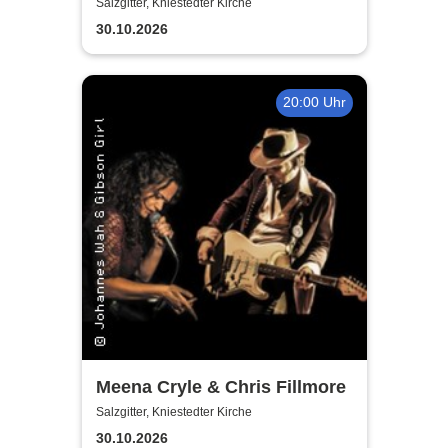
Fischer's Blues Support
Salzgitter, Kniestedter Kirche
30.10.2026
20:00 Uhr
Meena Cryle & Chris Fillmore
Salzgitter, Kniestedter Kirche
30.10.2026