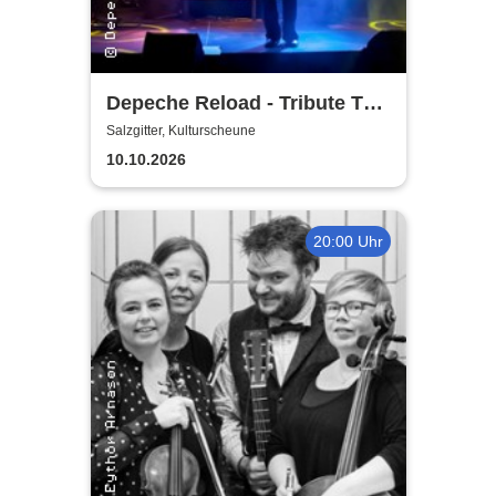
Depeche Reload - Tribute To
Depeche Mode
Salzgitter, Kulturscheune
10.10.2026
20:00 Uhr