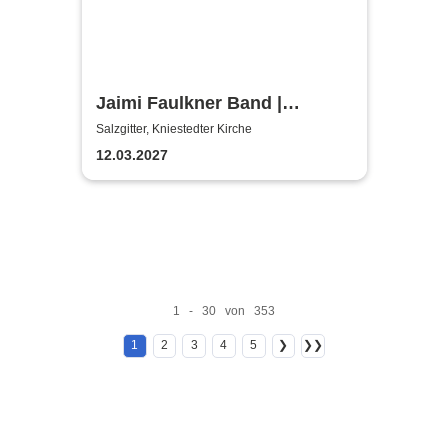
Jaimi Faulkner Band |
Kniestedter Kirche
Salzgitter, Kniestedter Kirche
12.03.2027
1 - 30 von 353
1
2
3
4
5
❯
❯❯