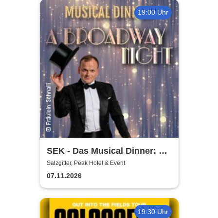
19:00 Uhr
SEK - Das Musical Dinner: A
Broadway Night
Salzgitter, Peak Hotel & Event
07.11.2026
19:30 Uhr