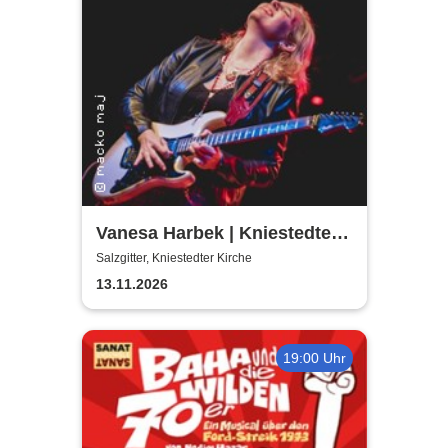
Vanesa Harbek | Kniestedter
Kirche
Salzgitter, Kniestedter Kirche
13.11.2026
19:00 Uhr