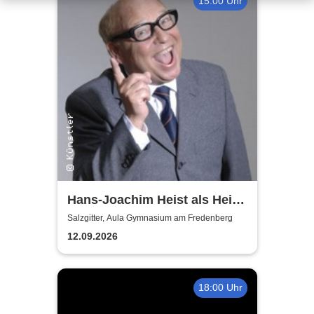
15:00 Uhr
Hans-Joachim Heist als Heinz
Erhard - Noch'n Gedicht
Salzgitter, Aula Gymnasium am Fredenberg
12.09.2026
18:00 Uhr