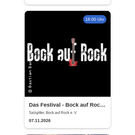
18:00 Uhr
Das Festival - Bock auf Rock
gemeinnütziger e. V.
Salzgitter, Bock auf Rock e. V.
07.11.2026