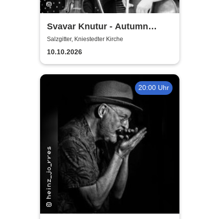
Svavar Knutur - Autumn
String Trio Tour
Salzgitter, Kniestedter Kirche
10.10.2026
20:00 Uhr